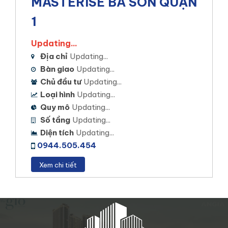
NHIỆT TÌNH – CHÍNH XÁC – CHUYÊN NGHIỆP
MASTERISE BA SON QUẬN
1
Updating...
Địa chỉ
Updating...
Bàn giao
Updating...
Chủ đầu tư
Updating...
Loại hình
Updating...
Quy mô
Updating...
Số tầng
Updating...
Diện tích
Updating...
0944.505.454
Xem chi tiết