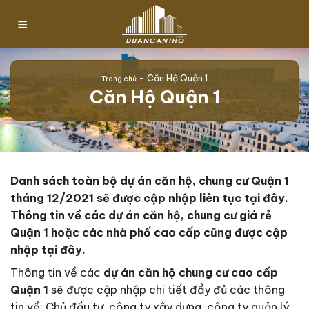
Chuyển
đến
nội
dung
-
Căn Hộ Quận 1
Trang chủ
Căn Hộ Quận 1
Danh sách toàn bộ dự án căn hộ, chung cư Quận 1
tháng 12/2021 sẽ được cập nhập liên tục tại đây.
Thông tin về các dự án căn hộ, chung cư giá rẻ
Quận 1 hoặc các nhà phố cao cấp cũng được cập
nhập tại đây.
Thông tin về các
dự án căn hộ chung cư cao cấp
Quận 1
sẽ được cập nhập chi tiết đầy đủ các thông
tin về: Chủ đầu tư, công ty xây dựng, công ty quản lý