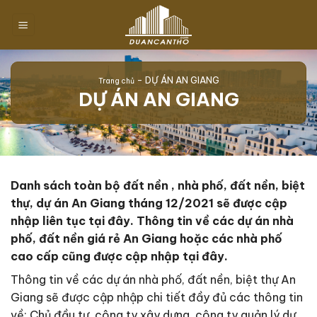
Chuyển
đến
nội
dung
-
DỰ ÁN AN GIANG
Trang chủ
DỰ ÁN AN GIANG
Danh sách toàn bộ đất nền , nhà phố, đất nền, biệt
thự, dự án An Giang tháng 12/2021 sẽ được cập
nhập liên tục tại đây. Thông tin về các dự án nhà
phố, đất nền giá rẻ An Giang hoặc các nhà phố
cao cấp cũng được cập nhập tại đây.
Thông tin về các dự án nhà phố, đất nền, biệt thự An
Giang sẽ được cập nhập chi tiết đầy đủ các thông tin
về: Chủ đầu tư, công ty xây dựng, công ty quản lý dự