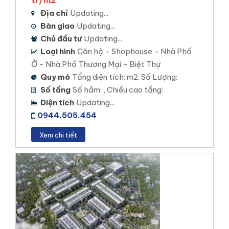
tr/m2
Tổng số sản phẩm: 339 sản phẩm.
Địa chỉ
Updating...
Xem chi tiết
Bàn giao
Updating...
Chủ đầu tư
Updating...
Loại hình
Căn hộ - Shophouse - Nhà Phố
Ở - Nhà Phố Thương Mại - Biệt Thự
Quy mô
Tổng diện tích: m2. Số Lượng:
Số tầng
Số hầm: , Chiều cao tầng:
Diện tích
Updating...
0944.505.454
Xem chi tiết
Stk An Bình Cần Thơ
CỒN KHƯƠNG DIAMOND CITY