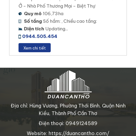
Ở - Nhà Phố Thương Mại - Biệt Thự
Quy mô
106,73ha
Số tầng
Số hầm: , Chiều cao tầng:
Diện tích
Updating...
0944.505.454
Xem chi tiết
Địa chỉ: Hùng Vương, Phường Thới Bình, Quận Ninh
Stella Icon Cần Thơ
Kiều, Thành Phố Cần Thơ
Điện thoại: 0949124589
THIÊN QUÂN MARINA PLAZA
Website: https://duancantho.com/