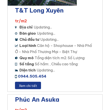
T&T Long Xuyên
tr/m2
Địa chỉ
Updating...
Bàn giao
Updating...
Chủ đầu tư
Updating...
Stella Mega City
Loại hình
Căn hộ - Shophouse - Nhà Phố
Ở - Nhà Phố Thương Mại - Biệt Thự
Quy mô
Tổng diện tích: m2. Số Lượng:
STK AN BÌNH
Số tầng
Số hầm: , Chiều cao tầng:
Vị trí dự án: Phường An Bình, Quận Ninh Kiều, TP.
Diện tích
Updating...
Cần Thơ.
0944.505.454
Loại hình đầu tư: Nhà Phố – Biệt Thự – Shophouse
Xem chi tiết
– Thương mại
Diện tích khu đất: 10,5 ha
Phúc An Asuka
Mật độ xây dựng: 45%