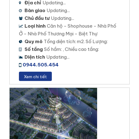
Địa chỉ
Updating...
STELLA MEGA CITY
Bàn giao
Updating...
Chủ đầu tư
Updating...
Vị trí dự án: Đường Đặng Văn Dày, phường Bình
Loại hình
Căn hộ - Shophouse - Nhà Phố
Thủy,Bình Thủy, Cần Thơ
Ở - Nhà Phố Thương Mại - Biệt Thự
Loại hình đầu tư: Đất nền , Nhà Phố, Căn hộ –
Quy mô
Tổng diện tích: m2. Số Lượng:
Thương mại
Số tầng
Số hầm: , Chiều cao tầng:
Diện tích khu đất: 150 ha
Diện tích
Updating...
0944.505.454
Mật độ xây dựng: 42,1%
Tổng số sản phẩm: 5000 sản phẩm chia làm nhiều
Xem chi tiết
đợt mở bán.
Xem chi tiết