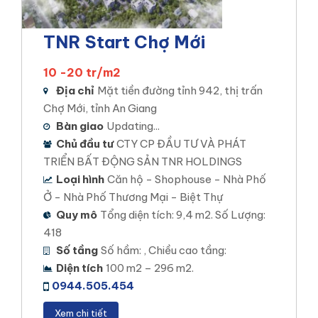
Vị trí dự án: Cồn Khương, Phường Cái Khế, Quận
Ninh Kiều, TP Cần Thơ
TNR Start Chợ Mới
Loại hình đầu tư: Nhà Phố Biệt Thự Thương mại
10 -20 tr/m2
Diện tích khu đất: 23 ha
Địa chỉ
Mặt tiền đường tỉnh 942, thị trấn
Mật độ xây dựng: 55%
Chợ Mới, tỉnh An Giang
Bàn giao
Updating...
Tổng số sản phẩm: 400 sản phẩm.
Chủ đầu tư
CTY CP ĐẦU TƯ VÀ PHÁT
Xem chi tiết
TRIỂN BẤT ĐỘNG SẢN TNR HOLDINGS
Loại hình
Căn hộ - Shophouse - Nhà Phố
Ở - Nhà Phố Thương Mại - Biệt Thự
Quy mô
Tổng diện tích: 9,4 m2. Số Lượng:
418
Số tầng
Số hầm: , Chiều cao tầng:
Diện tích
100 m2 – 296 m2.
0944.505.454
Xem chi tiết