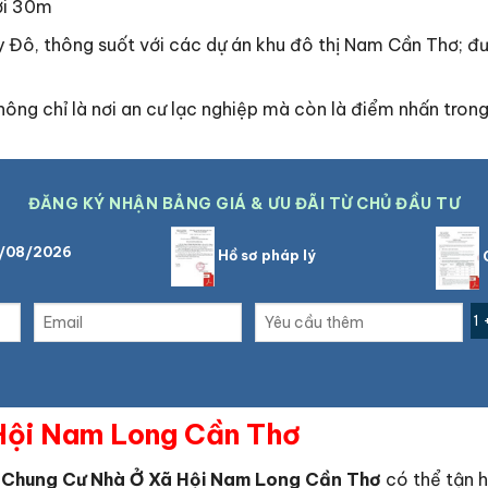
iới 30m
 Đô, thông suốt với các dự án khu đô thị Nam Cần Thơ; đư
g chỉ là nơi an cư lạc nghiệp mà còn là điểm nhấn trong
ĐĂNG KÝ NHẬN BẢNG GIÁ & ƯU ĐÃI TỪ CHỦ ĐẦU TƯ
7/08/2026
Hồ sơ pháp lý
C
1 
 Hội Nam Long Cần Thơ
 Chung Cư Nhà Ở Xã Hội Nam Long Cần Thơ
có thể tận h