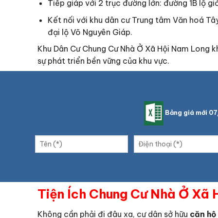
Tiếp giáp với 2 trục đường lớn: đường 1B lộ g
Kết nối với khu dân cư Trung tâm Văn hoá Tây
đại lộ Võ Nguyên Giáp.
Khu Dân Cư Chung Cư Nhà Ở Xã Hội Nam Long khôn
sự phát triển bền vững của khu vực.
Bảng giá mới 0
Tiện Ích Chung Cư Nhà Ở Xã
Không cần phải đi đâu xa, cư dân sở hữu
căn hộ