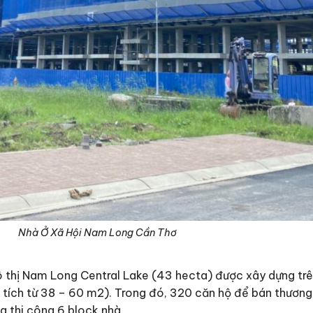
Nhà Ở Xã Hội Nam Long Cần Thơ
ị Nam Long Central Lake (43 hecta) được xây dựng trên d
ện tích từ 38 – 60 m2). Trong đó, 320 căn hộ để bán thươ
g thi công 6 block nhà.