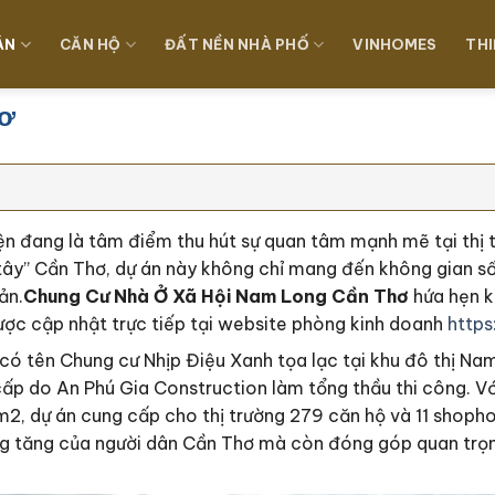
ÁN
CĂN HỘ
ĐẤT NỀN NHÀ PHỐ
VINHOMES
THI
hơ
ện đang là tâm điểm thu hút sự quan tâm mạnh mẽ tại thị
n tây” Cần Thơ, dự án này không chỉ mang đến không gian số
ản.
Chung Cư Nhà Ở Xã Hội Nam Long Cần Thơ
hứa hẹn k
được cập nhật trực tiếp tại website phòng kinh doanh
http
ó tên Chung cư Nhịp Điệu Xanh tọa lạc tại khu đô thị Na
ấp do An Phú Gia Construction làm tổng thầu thi công. Vớ
 m2, dự án cung cấp cho thị trường 279 căn hộ và 11 shop
 tăng của người dân Cần Thơ mà còn đóng góp quan trọng 