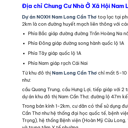
Địa chỉ Chung Cư Nhà Ở Xã Hội Nam
Dự án NOXH Nam Long Cần Thơ
toạ lạc tại p
2km là con đường huyết mạch liên thông với cá
Phía Bắc giáp đường đường Trần Hoàng Na nố
Phía Đông giáp đường song hành quốc lộ 1A
Phía Tây giáp quốc lộ 1A
Phía Nam giáp rạch Cái Nai
Từ khu đô thị
Nam Long Cần Thơ
chỉ mất 5-10 
như:
cầu Quang Trung, cầu Hưng Lợi, tiếp giáp với 2 
dự án khu đô thị Nam Cần Thơ; đường lộ 47m kết
Trong bán kính 1-2km, cư dân có thể sử dụng đượ
Cần Thơ như hệ thống đại học quốc tế, bệnh vi
Trọng), hệ thống Bệnh viện (Hoàn Mỹ Cửu Long,
và trung tâm Y tế phường….