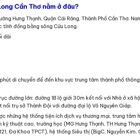
 Long Cần Thơ nằm ở đâu?
hường Hưng Thạnh, Quận Cái Răng, Thành Phố Cần Thơ. N
c tỉnh đồng bằng sông Cửu Long.
i dài
phút di chuyển để đến khu vực trung tâm thành phố thôn
trục đường lớn: đường 1B lộ giới 30m kết nối với Nhà ở xã 
 nối trụ sở Thành Đội với đường đại lộ Võ Nguyên Giáp.
c những hệ thống tiện ích dịch vụ thương mại, trung tâm hà
ện kỹ thuật cao, trường học (MG Hưng Thạnh, TH Hưng Th
 121, Đa Khoa TPCT), hệ thống Siêu thị (BigC, Nguyễn Ki