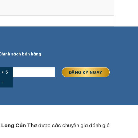
hính sách bán hàng
 + 5
=
m Long Cần Thơ
được các chuyên gia đánh giá