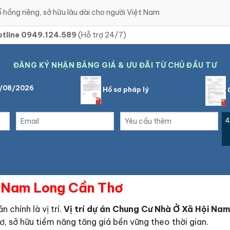
 hồng riêng, sở hữu lâu dài cho người Việt Nam
otline 0949.124.589
(Hỗ trợ 24/7)
ĐĂNG KÝ NHẬN BẢNG GIÁ & ƯU ĐÃI TỪ CHỦ ĐẦU TƯ
7/08/2026
Hồ sơ pháp lý
C
4
i Nam Long Cần Thơ
 chính là vị trí.
Vị trí dự án Chung Cư Nhà Ở Xã Hội Na
ơ, sở hữu tiềm năng tăng giá bền vững theo thời gian.