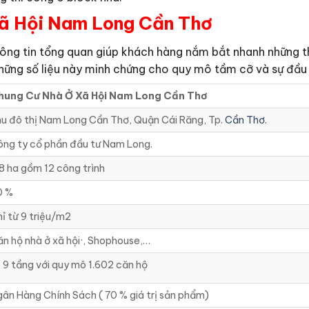
ã Hội Nam Long Cần Thơ
 thông tin tổng quan giúp khách hàng nắm bắt nhanh những 
Những số liệu này minh chứng cho quy mô tầm cỡ và sự đầu t
hung Cư Nhà Ở Xã Hội Nam Long Cần Thơ
u đô thị Nam Long Cần Thơ, Quận Cái Răng, Tp.
Cần Thơ.
ng ty cổ phần đầu tư Nam Long.
8 ha gồm 12 công trình
0 %
ỉ từ 9 triệu/m2
n hộ nhà ở xã hội·, Shophouse,…
9 tầng với quy mô 1.602 căn hộ
ân Hàng Chính Sách ( 70 % giá trị sản phẩm)