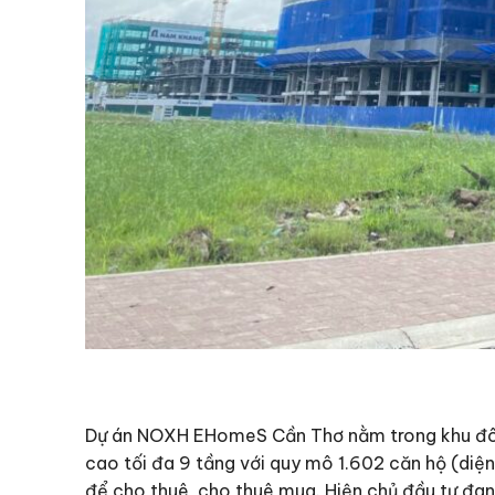
Dự án NOXH EHomeS Cần Thơ nằm trong khu đô th
cao tối đa 9 tầng với quy mô 1.602 căn hộ (di
để cho thuê, cho thuê mua. Hiện chủ đầu tư đan