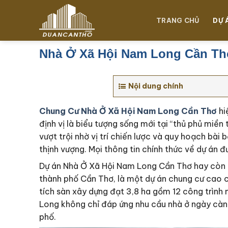
Chuyển
đến
TRANG CHỦ
DỰ 
nội
dung
Nhà Ở Xã Hội Nam Long Cần T
Nội dung chính
Chung Cư Nhà Ở Xã Hội Nam Long Cần Thơ
hi
định vị là biểu tượng sống mới tại “thủ phủ miề
vượt trội nhờ vị trí chiến lược và quy hoạch bài b
thịnh vượng. Mọi thông tin chính thức về dự án 
Dự án Nhà Ở Xã Hội Nam Long Cần Thơ hay còn c
thành phố Cần Thơ, là một dự án chung cư cao c
tích sàn xây dựng đạt 3,8 ha gồm 12 công trình
Long không chỉ đáp ứng nhu cầu nhà ở ngày càng
phố.