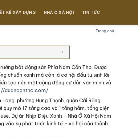
ẾT KẾ XÂY DỰNG
NHÀ Ở XÃ HỘI
TIN TỨC
Trang chủ
 trường bất động sản Phía Nam Cần Thơ. Được
ng chuẩn xanh mà còn là cơ hội đầu tư sinh lời
iến tạo nên một cộng đồng cư dân văn minh và
s://duancantho.com/
.
m Long, phường Hưng Thạnh, quận Cái Răng,
i quy mô 17 tầng cao và 1 tầng hầm, tổng diện
house. Dự án Nhịp Điệu Xanh – Nhà Ở Xã Hội Nam
vào sự phát triển kinh tế – xã hội của thành