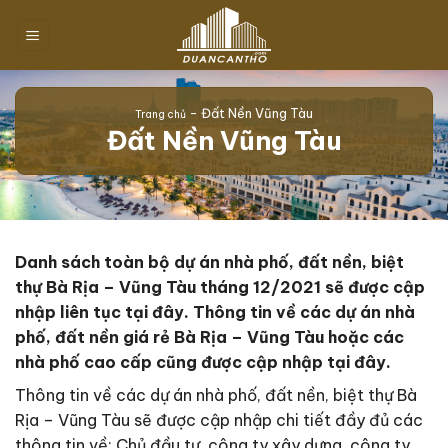
Chuyển
đến
nội
dung
-
Đất Nền Vũng Tàu
Trang chủ
Đất Nền Vũng Tàu
Danh sách toàn bộ dự án nhà phố, đất nền, biệt
thự Bà Rịa – Vũng Tàu tháng 12/2021 sẽ được cập
nhập liên tục tại đây. Thông tin về các dự án nhà
phố, đất nền giá rẻ Bà Rịa – Vũng Tàu hoặc các
nhà phố cao cấp cũng được cập nhập tại đây.
Thông tin về các dự án nhà phố, đất nền, biệt thự Bà
Rịa – Vũng Tàu sẽ được cập nhập chi tiết đầy đủ các
thông tin về: Chủ đầu tư, công ty xây dựng, công ty