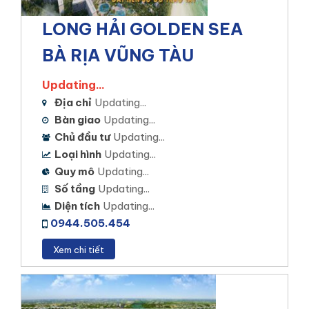
NHIỆT TÌNH – CHÍNH XÁC – CHUYÊN NGHIỆP
LONG HẢI GOLDEN SEA
BÀ RỊA VŨNG TÀU
Updating...
Địa chỉ
Updating...
Bàn giao
Updating...
Chủ đầu tư
Updating...
Loại hình
Updating...
Quy mô
Updating...
Số tầng
Updating...
Diện tích
Updating...
0944.505.454
Xem chi tiết