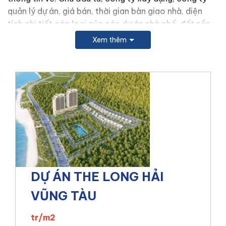
quản lý dự án, giá bán, thời gian bàn giao nhà, diện
tích chi tiết các loại của các dự án nhà phố, đất nền,
biệt thự Bà Rịa – Vũng Tàu,
cho thuê nhà phố Bà Rịa
Xem thêm
– Vũng Tàu
, giá bán lại…
Ngoài các thông tin trên chúng tôi còn cập nhập các
dịch vụ tiện ích mà tại nhà phố đang có để rõ thêm về
các tiện ích của dự án: hồ bơi, phòng xông hơi sauna,
Gym, thẻ từ an ninh, camera giám sát, dịch vụ quản lý
nổi tiếng, bãi đậu xe hơi, siêu thị… cũng sẽ được cập
nhật tại danh mục
ĐẤT NỀN VŨNG TÀU
Để hỗ trợ quý khách hàng nhanh chóng về tìm được
nhà phố ưng ý nhất. Quý khách hàng liên hệ với chúng
tôi để được tư vấn và hỗ trợ miễn phí xem các nhà
DỰ ÁN THE LONG HẢI
phố tại Bà Rịa – Vũng Tàu
VŨNG TÀU
SÀN GIAO DỊCH BẤT ĐỘNG SẢN NAM TRUNG
LAND
tr/m2