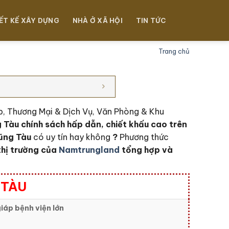
ẾT KẾ XÂY DỰNG
NHÀ Ở XÃ HỘI
TIN TỨC
Trang chủ
p, Thương Mại & Dịch Vụ, Văn Phòng & Khu
 Tàu c
hính sách hấp dẫn, chiết khấu cao trên
Vũng Tàu
có uy tín hay không
?
Phương thức
thị trường của
Namtrungland
tổng hợp và
 TÀU
iáp bệnh viện lớn