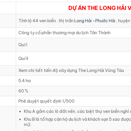
DỰ ÁN THE LONG HẢI 
Tỉnh lộ 44 ven biển . thị trấn
Long Hải –Phước Hải
, huyện
Công ty cổ phần thương mại du lịch Tân Thành
Quí I
Quí II
Xem chi tiết tiến độ xây dựng The Long Hải Vũng Tàu
5.4 ha
60 %
Phê duyệt quyết định 1/500
Khu A gồm các lô đất nền, các biệt thự ven biển nghỉ 
Khu B là tổ hợp căn hộ du lịch và khách sạn 5 sao đượ
m2.