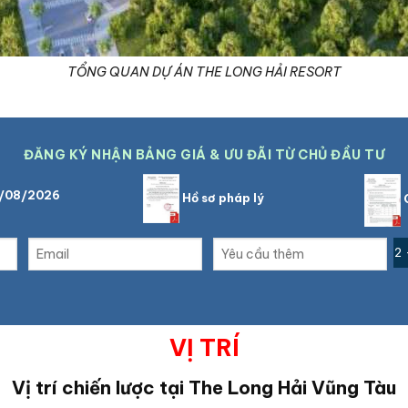
TỔNG QUAN DỰ ÁN THE LONG HẢI RESORT
ĐĂNG KÝ NHẬN BẢNG GIÁ & ƯU ĐÃI TỪ CHỦ ĐẦU TƯ
7/08/2026
Hồ sơ pháp lý
C
2 
VỊ TRÍ
Vị trí chiến lược tại
The Long Hải Vũng Tàu