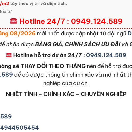
r/m2
tùy theo vị trí và diện tích.
ầu tư.
Hotline 24/7 : 0949.124.589
Tháng 08/2026
mới nhất được cập nhật từ đội ngũ
D
để nhận được
BẢNG GIÁ, CHÍNH SÁCH ƯU ĐÃI
và
G
Hotline hỗ trợ dự án 24/7 :
0949.124.589
n hàng sẽ THAY ĐỔI THEO THÁNG
nên để hỗ trợ đượ
.589
để có được thông tin chính xác và mới nhất t
nghiệp của dự án.
NHIỆT TÌNH – CHÍNH XÁC – CHUYÊN NGHIỆP
4589
+84944505454