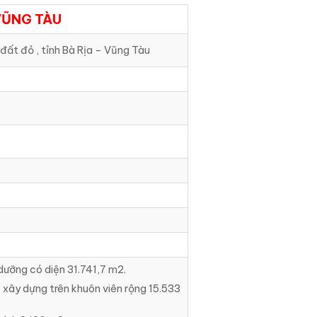
VŨNG TÀU
 đất đỏ , tỉnh Bà Rịa – Vũng Tàu
dưỡng có diện 31.741,7 m2.
c xây dựng trên khuôn viên rộng 15.533