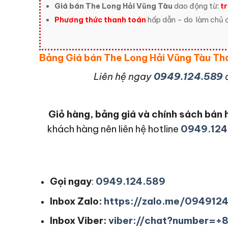
Giá bán The Long Hải Vũng Tàu
dao động từ:
t
Phương thức thanh toán
hấp dẫn – do
làm chủ đ
Bảng Giá bán The Long Hải Vũng Tàu 
L
iên hệ ngay
0949.124.589
Giỏ hàng, bảng giá và chính sách bá
khách hàng nên liên hệ hotline
0949.124
Gọi ngay
:
0949.124.589
Inbox Zalo:
https://zalo.me/094912
Inbox Viber:
viber://chat?number=