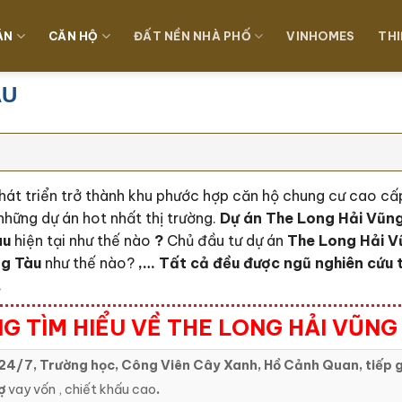
ÁN
CĂN HỘ
ĐẤT NỀN NHÀ PHỐ
VINHOMES
THI
ÀU
hát triển trở thành khu phước hợp căn hộ chung cư cao cấ
những dự án hot nhất thị trường.
Dự án The Long Hải Vũng
àu
hiện tại như thế nào
?
Chủ đầu tư dự án
The Long Hải 
ng Tàu
như thế nào?
,… Tất cả đều được ngũ nghiên cứu 
.
G TÌM HIỂU VỀ THE LONG HẢI VŨNG
24/7, Trường học, Công Viên Cây Xanh, Hồ Cảnh Quan, tiếp g
ợ
vay vốn , chiết khấu cao
.