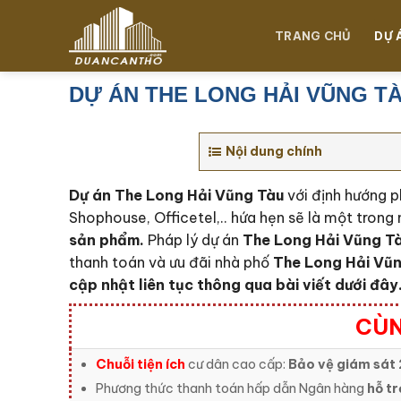
Chuyển
đến
TRANG CHỦ
DỰ 
nội
dung
DỰ ÁN THE LONG HẢI VŨNG T
Nội dung chính
Dự án The Long Hải Vũng Tàu
với định hướng p
Shophouse, Officetel,.. hứa hẹn sẽ là một trong 
sản phẩm.
Pháp lý dự án
The Long Hải Vũng T
thanh toán và ưu đãi nhà phố
The Long Hải Vũ
cập nhật liên tục thông qua bài viết dưới đây
CÙN
Chuỗi tiện ích
cư dân cao cấp:
Bảo vệ giám sát 
Phương thức thanh toán hấp dẫn Ngân hàng
hỗ tr