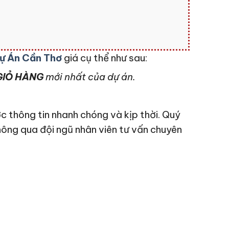
ự Án Cần Thơ
giá cụ thể như sau:
IỎ HÀNG
mới nhất của dự án.
c thông tin nhanh chóng và kịp thời. Quý
hông qua đội ngũ nhân viên tư vấn chuyên