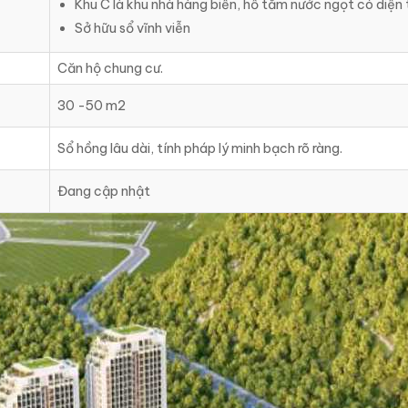
Khu C là khu nhà hàng biển, hồ tắm nước ngọt có diện 
Sở hữu sổ vĩnh viễn
Căn hộ chung cư.
30 -50 m2
Sổ hồng lâu dài, tính pháp lý minh bạch rõ ràng.
Đang cập nhật