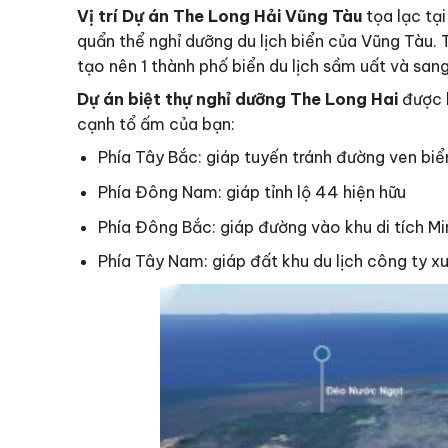
Vị trí Dự án The Long Hải Vũng Tàu
tọa lạc tạ
quẩn thể nghỉ dưỡng du lịch biển của Vũng Tàu.
tạo nên 1 thành phố biển du lịch sầm uất và san
Dự án biệt thự nghỉ dưỡng The Long Hai
được b
cạnh tổ ấm của bạn:
Phía Tây Bắc: giáp tuyến tránh đường ven biể
Phía Đông Nam: giáp tỉnh lộ 44 hiện hữu
Phía Đông Bắc: giáp đường vào khu di tích Mi
Phía Tây Nam: giáp đất khu du lịch công ty x