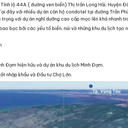
i Tỉnh lộ 44A ( đường ven biển) Thị trấn Long Hải, Huyện Đ
 Tại đây với nhiều dự án căn hộ condotel tại đường Trần P
g trọng với dự án nghĩ dưỡng cao cấp mọc lên khá nhanh tro
ao bọc bởi các yếu tố biển, núi và những khu du lịch tạo 
n
nh Đạm hiện hữu và dự án khu du lịch Minh Đạm.
uất nhập khẩu và Đầu tư Chợ Lớn.