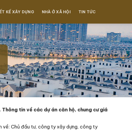
ẾT KẾ XÂY DỰNG
NHÀ Ở XÃ HỘI
TIN TỨC
 Thông tin về các dự án căn hộ, chung cư giá
n về: Chủ đầu tư, công ty xây dựng, công ty