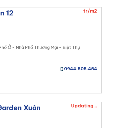
tr/m2
n 12
Phố Ở - Nhà Phố Thương Mại - Biệt Thự
0944.505.454
Updating...
Garden Xuân