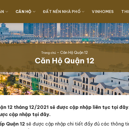
ÁN
CĂN HỘ
ĐẤT NỀN NHÀ PHỐ
VINHOMES
THI
-
Căn Hộ Quận 12
Trang chủ
Căn Hộ Quận 12
n 12 tháng 12/2021 sẽ được cập nhập liên tục tại đây.
ược cập nhập tại đây.
ấp Quận 12
sẽ được cập nhập chi tiết đầy đủ các thông ti