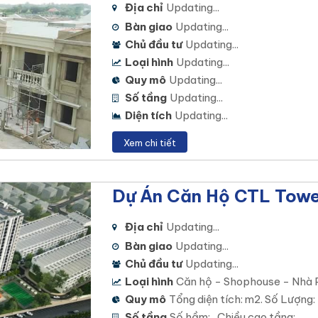
Địa chỉ
Updating...
Bàn giao
Updating...
Chủ đầu tư
Updating...
Loại hình
Updating...
Quy mô
Updating...
Số tầng
Updating...
Diện tích
Updating...
Xem chi tiết
Dự Án Căn Hộ CTL Towe
Địa chỉ
Updating...
Bàn giao
Updating...
Chủ đầu tư
Updating...
Loại hình
Căn hộ - Shophouse - Nhà 
Quy mô
Tổng diện tích: m2. Số Lượng:
Số tầng
Số hầm: , Chiều cao tầng: