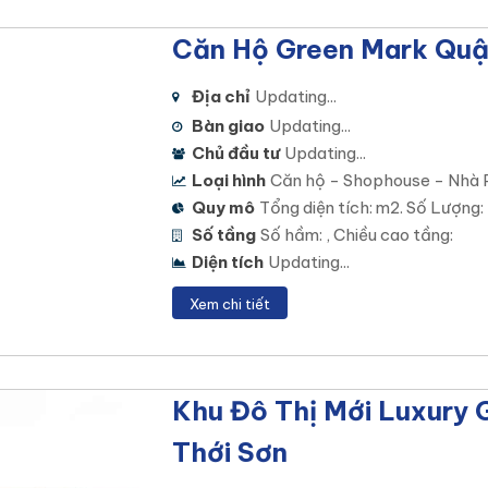
Căn Hộ Green Mark Quậ
Địa chỉ
Updating...
Bàn giao
Updating...
Chủ đầu tư
Updating...
Loại hình
Căn hộ - Shophouse - Nhà 
Quy mô
Tổng diện tích: m2. Số Lượng:
Số tầng
Số hầm: , Chiều cao tầng:
Diện tích
Updating...
Xem chi tiết
Khu Đô Thị Mới Luxury 
Thới Sơn