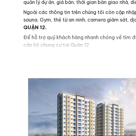
quản lý dự án, giá bán, thời gian bàn giao nhà, d
Ngoài các thông tin trên chúng tôi còn cập nhập
sauna, Gym, thẻ từ an ninh, camera giám sát, dịc
QUẬN 12.
Để hỗ trợ quý khách hàng nhanh chóng về tìm đư
căn hộ chung cư tại Quận 12
S
L
iên hệ ngay
0949.124.5
Hotline
Giỏ hàng, bảng giá và chính sách bán hàng
hệ hotline
0949.124.589
để có được thông tin 
Ngoài ra công ty chúng tôi luôn có nhân viên h
đầu tư sinh lời cao nhất, chúng tôi sẽ hỗ trợ q
hàng.