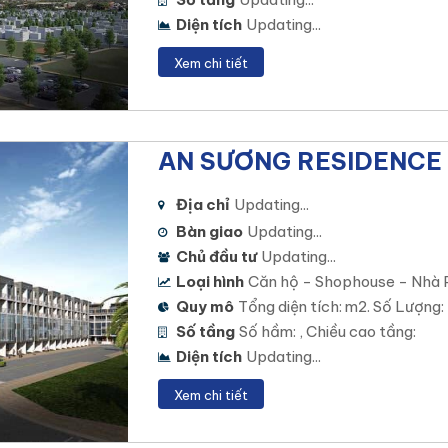
Diện tích
Updating...
Xem chi tiết
AN SƯƠNG RESIDENCE 
Địa chỉ
Updating...
Bàn giao
Updating...
Chủ đầu tư
Updating...
Loại hình
Căn hộ - Shophouse - Nhà 
Quy mô
Tổng diện tích: m2. Số Lượng:
Số tầng
Số hầm: , Chiều cao tầng:
Diện tích
Updating...
Xem chi tiết