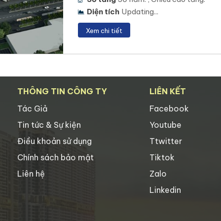
Diện tích
Updating...
Xem chi tiết
THÔNG TIN CÔNG TY
LIÊN KẾT
Tác Giả
Facebook
Tin tức & Sự kiện
Youtube
Điều khoản sử dụng
Ttwitter
Chính sách bảo mật
Tiktok
Liên hệ
Zalo
Linkedin