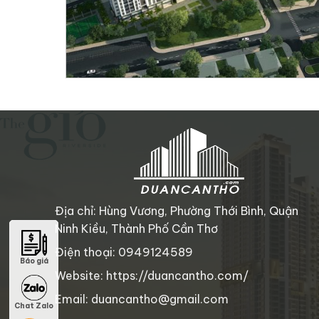
Địa chỉ: Hùng Vương, Phường Thới Bình, Quận
Ninh Kiều, Thành Phố Cần Thơ
Điện thoại: 0949124589
Báo giá
Báo giá
Website: https://duancantho.com/
Email: duancantho@gmail.com
Chat Zalo
Chat Zalo