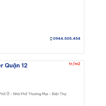
0944.505.454
tr/m2
r Quận 12
Phố Ở - Nhà Phố Thương Mại - Biệt Thự