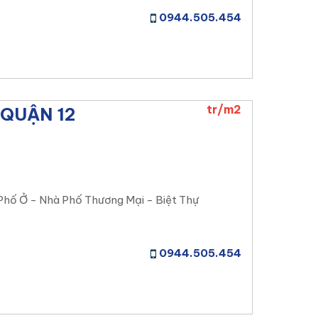
0944.505.454
tr/m2
QUẬN 12
Phố Ở - Nhà Phố Thương Mại - Biệt Thự
0944.505.454