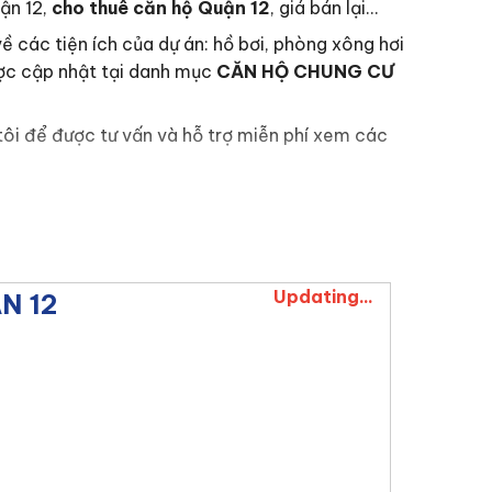
ận 12,
cho thuê căn hộ Quận 12
, giá bán lại…
ề các tiện ích của dự án: hồ bơi, phòng xông hơi
được cập nhật tại danh mục
CĂN HỘ CHUNG CƯ
tôi để được tư vấn và hỗ trợ miễn phí xem các
ND
 HÀNG
mới nhất của dự án.
949124589
Updating...
N 12
hanh chóng và kịp thời. Quý khách hàng nên liên
 chuyên nghiệp của dự án.
n 24/7. Với mong muốn được phục vụ tốt nhất và
dự án với các nhà phố đúng nhu cầu của quý khách