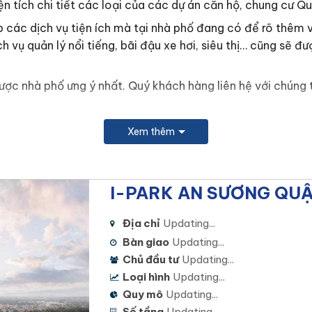
iện tích chi tiết các loại của các dự án căn hộ, chung cư Qu
 các dịch vụ tiện ích mà tại nhà phố đang có để rõ thêm v
h vụ quản lý nổi tiếng, bãi đậu xe hơi, siêu thị… cũng sẽ 
ợc nhà phố ưng ý nhất. Quý khách hàng liên hệ với chúng 
ÀN GIAO DỊCH BẤT ĐỘNG SẢN NAM TRUNG LA
Xem thêm
89
để nhận được
BẢNG GIÁ, CHÍNH SÁCH ƯU ĐÃI
và
GIỎ
 hỗ trợ dự án 24/7 :
0949.124.589
https://zalo.me/0
I-PARK AN SƯƠNG QUẬ
 sẽ THAY ĐỔI THEO THÁNG
nên để hỗ trợ được thông tin n
chính xác và mới nhất thông qua đội ngũ nhân viên tư vấn
Địa chỉ
Updating...
ỗ trợ khách hàng đi xem nhà mẫu và nhà thực tế của dự á
Bàn giao
Updating...
uý khách hàng lấy được căn đẹp ưng ý và giá tốt nhất của 
Chủ đầu tư
Updating...
Loại hình
Updating...
Quy mô
Updating...
NHIỆT TÌNH – CHÍNH XÁC – CHUYÊN NGHIỆP
Số tầng
Updating...