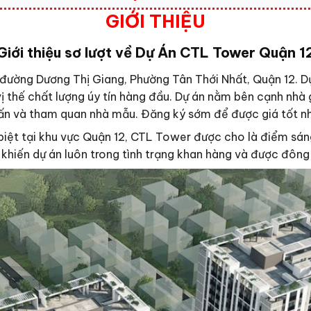
GIỚI THIỆU
Giới thiệu sơ lượt về Dự Án CTL Tower Quận 1
 đường Dương Thị Giang, Phường Tân Thới Nhất, Quận 12. D
 thế chất lượng úy tín hàng đầu. Dự án nằm bên cạnh nhà
vấn và tham quan nhà mẫu. Đăng ký sớm để được giá tốt nh
ệt tại khu vực Quận 12, CTL Tower được cho là điểm sáng 
 khiến dự án luôn trong tình trạng khan hàng và được đô