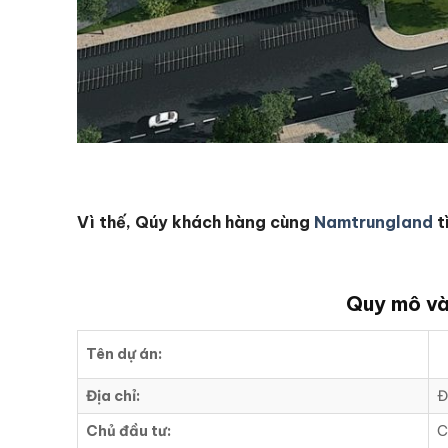
Vì thế, Qúy khách hàng cùng
Namtrungland
t
Quy mô và
Tên dự án:
Địa chỉ:
Đ
Chủ đầu tư:
C