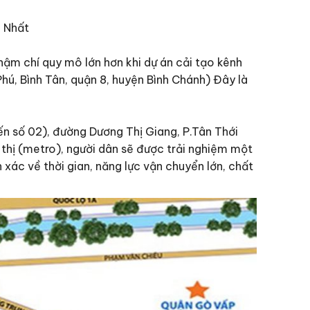
n Nhất
hậm chí quy mô lớn hơn khi dự án cải tạo kênh
hú, Bình Tân, quận 8, huyện Bình Chánh) Đây là
n số 02), đường Dương Thị Giang, P.Tân Thới
 thị (metro), người dân sẽ được trải nghiệm một
 xác về thời gian, năng lực vận chuyển lớn, chất