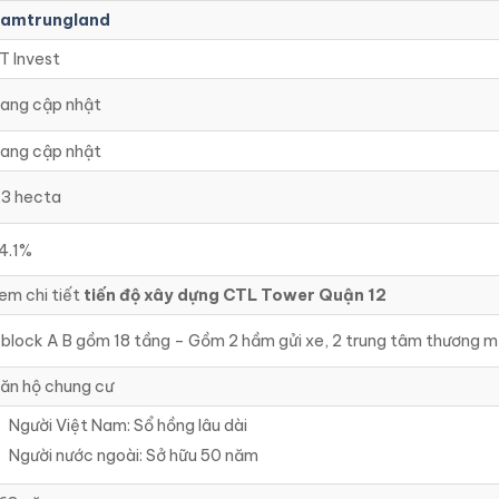
amtrungland
T Invest
ang cập nhật
ang cập nhật
.3 hecta
4.1%
em chi tiết
tiến độ xây dựng CTL Tower Quận 12
 block A B gồm 18 tầng – Gồm 2 hầm gửi xe, 2 trung tâm thương m
ăn hộ chung cư
Người Việt Nam: Sổ hồng lâu dài
Người nước ngoài: Sở hữu 50 năm