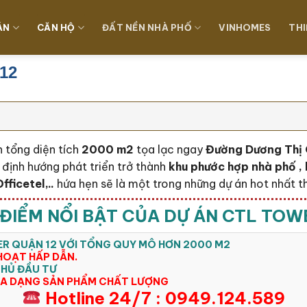
ÁN
CĂN HỘ
ĐẤT NỀN NHÀ PHỐ
VINHOMES
THI
12
 tổng diện tích
2000 m2
tọa lạc ngay
Đường Dương Thị 
 định hướng phát triển trở thành
khu phước hợp nhà phố , 
ficetel,..
hứa hẹn sẽ là một trong những dự án hot nhất t
ĐIỂM NỔI BẬT CỦA DỰ ÁN CTL TOW
ER QUẬN 12 VỚI TỔNG QUY MÔ HƠN 2000 M2
HOẠT HẤP DẪN.
CHỦ ĐẦU TƯ
 ĐA DẠNG SẢN PHẨM CHẤT LƯỢNG
Hotline 24/7 : 0949.124.589