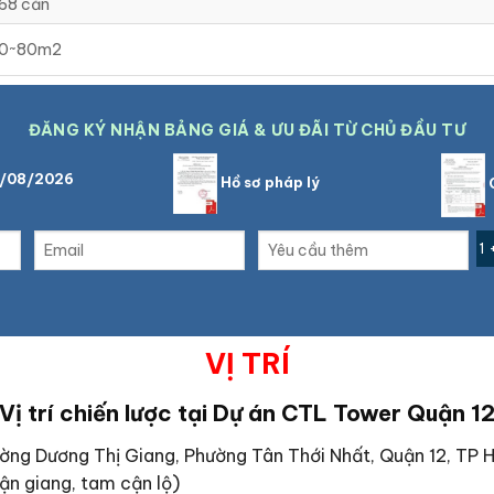
68 căn
0~80m2
ĐĂNG KÝ NHẬN BẢNG GIÁ & ƯU ĐÃI TỪ CHỦ ĐẦU TƯ
8/08/2026
Hồ sơ pháp lý
C
1 
VỊ TRÍ
Vị trí chiến lược tại Dự án CTL Tower Quận 1
ờng Dương Thị Giang, Phường Tân Thới Nhất, Quận 12, TP H
 cận giang, tam cận lộ)