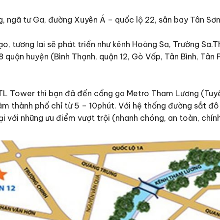
ơng, ngã tư Ga, đường Xuyên Á – quốc lộ 22, sân bay Tân Sơ
o, tương lai sẽ phát triển như kênh Hoàng Sa, Trường Sa.T
quận huyện (Bình Thạnh, quận 12, Gò Vấp, Tân Bình, Tân P
CTL Tower thì bạn đã đến cổng ga Metro Tham Lương (Tuyế
tâm thành phố chỉ từ 5 – 10phút. Với hệ thống đường sắt đô
i với những ưu điểm vượt trội (nhanh chóng, an toàn, chính