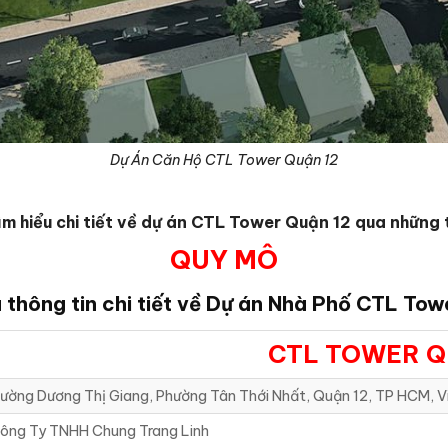
Dự Án Căn Hộ CTL Tower Quận 12
ìm hiểu chi tiết về dự án CTL Tower Quận 12 qua những 
QUY MÔ
 thông tin chi tiết về Dự án Nhà Phố CTL Tow
CTL TOWER Q
ường Dương Thị Giang, Phường Tân Thới Nhất, Quận 12, TP HCM, 
ông Ty TNHH Chung Trang Linh