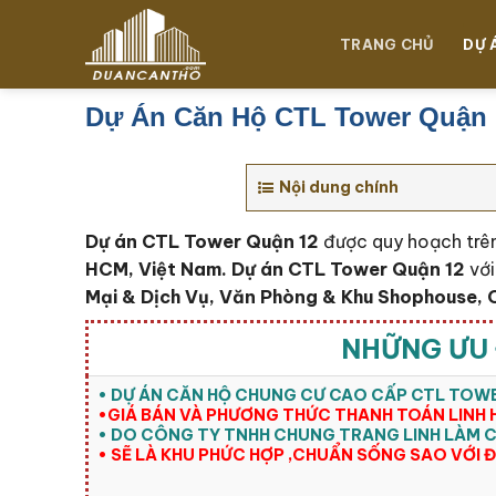
Chuyển
đến
TRANG CHỦ
DỰ 
nội
dung
Dự Án Căn Hộ CTL Tower Quận 
Nội dung chính
Dự án
CTL Tower Quận 12
được quy hoạch trên
HCM, Việt Nam. Dự án CTL Tower Quận 12
với
Mại & Dịch Vụ, Văn Phòng & Khu Shophouse, Of
NHỮNG ƯU 
• DỰ ÁN CĂN HỘ CHUNG CƯ CAO CẤP CTL TOW
•GIÁ BÁN VÀ PHƯƠNG THỨC THANH TOÁN LINH 
• DO CÔNG TY TNHH CHUNG TRANG LINH LÀM 
• SẼ LÀ KHU PHỨC HỢP ,CHUẨN SỐNG SAO VỚI