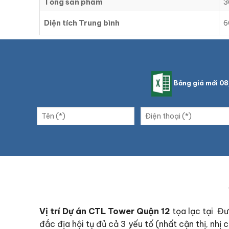
Tổng sản phẩm
3
Diện tích Trung bình
6
Bảng giá mới 0
Vị trí Dự án CTL Tower Quận 12
tọa lạc tại Đư
đắc địa hội tụ đủ cả 3 yếu tố (nhất cận thị, nhị