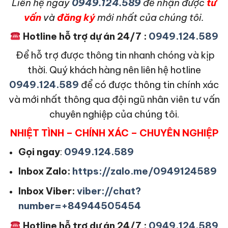
L
iên hệ ngay
0949.124.589
để nhận được
tư
vấn
và
đăng ký
mới nhất của chúng tôi.
Hotline hỗ trợ dự án 24/7 :
0949.124.589
Để hỗ trợ được thông tin nhanh chóng và kịp
thời. Quý khách hàng nên liên hệ hotline
0949.124.589
để có được thông tin chính xác
và mới nhất thông qua đội ngũ nhân viên tư vấn
chuyên nghiệp của chúng tôi.
NHIỆT TÌNH – CHÍNH XÁC – CHUYÊN NGHIỆP
Gọi ngay
:
0949.124.589
Inbox Zalo:
https://zalo.me/0949124589
Inbox Viber:
viber://chat?
number=+84944505454
Hotline hỗ trợ dự án 24/7 :
0949.124.589