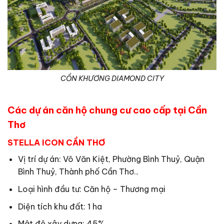
CỒN KHƯƠNG DIAMOND CITY
Các dự án căn hộ chung cư cao cấp tại Cần
Thơ
STELLA ICON CẦN THƠ
Vị trí dự án: Võ Văn Kiệt, Phường Bình Thuỷ, Quận
Bình Thuỷ, Thành phố Cần Thơ.
.
Loại hình đầu tư: Căn hộ – Thương mại
Diện tích khu đất: 1 ha
Mật độ xây dựng: 45%