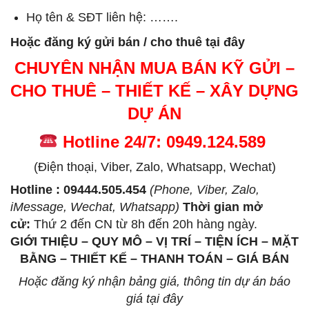
Họ tên & SĐT liên hệ: …….
Hoặc đăng ký gửi bán / cho thuê tại đây
CHUYÊN NHẬN MUA BÁN KỸ GỬI –
CHO THUÊ – THIẾT KẾ – XÂY DỰNG
DỰ ÁN
Hotline 24/7: 0949.124.589
(Điện thoại, Viber, Zalo, Whatsapp, Wechat)
Hotline : 09444.505.454
(Phone, Viber, Zalo,
iMessage, Wechat, Whatsapp)
Thời gian mở
cử
:
Thứ 2 đến CN từ 8h đến 20h hàng ngày.
GIỚI THIỆU – QUY MÔ – VỊ TRÍ – TIỆN ÍCH – MẶT
BẰNG – THIẾT KẾ – THANH TOÁN – GIÁ BÁN
Hoặc đăng ký nhận bảng giá, thông tin dự án báo
giá tại đây