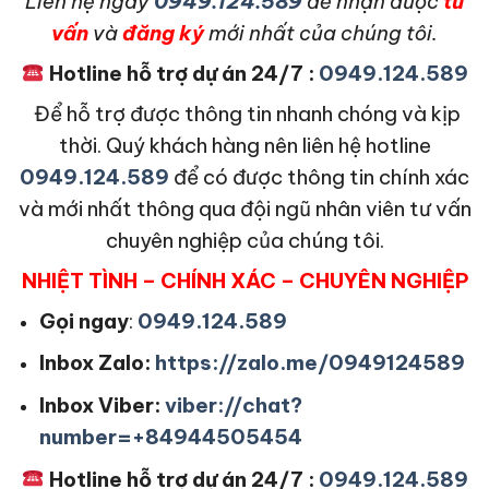
L
iên hệ ngay
0949.124.589
để nhận được
tư
vấn
và
đăng ký
mới nhất của chúng tôi.
Hotline hỗ trợ dự án 24/7 :
0949.124.589
Để hỗ trợ được thông tin nhanh chóng và kịp
thời. Quý khách hàng nên liên hệ hotline
0949.124.589
để có được thông tin chính xác
và mới nhất thông qua đội ngũ nhân viên tư vấn
chuyên nghiệp của chúng tôi.
NHIỆT TÌNH – CHÍNH XÁC – CHUYÊN NGHIỆP
Gọi ngay
:
0949.124.589
Inbox Zalo:
https://zalo.me/0949124589
Inbox Viber:
viber://chat?
number=+84944505454
Hotline hỗ trợ dự án 24/7 :
0949.124.589