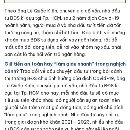
Theo ông Lê Quốc Kiên, chuyên gia cố vấn, nhà đầu
tư BĐS kì cựu tại Tp. HCM, sau 2 năm dịch Covid-19
hoành hành, người mua ở và nhà đầu tư ít tiền đã tổn
thương nặng nề, thậm chí hết tiền. Đặc biệt, với những
khoản mua BĐS sử dụng vốn vay ngân hàng, rất dễ
mất cân đối dòng tiền, dễ rơi vào nhóm nợ xấu, phải
bán cắt lỗ thu hồi vốn trả ngân hàng.
Giữ tiền an toàn hay “làm giàu nhanh” trong nghịch
cảnh?
Trao đổi về câu chuyện đầu tư trong bối cảnh
thị trường BĐS chịu ảnh hưởng của dịch Covid-19, ông
Lê Quốc Kiên, chuyên gia cố vấn, nhà đầu tư BĐS kì
cựu tại Tp. HCM cho hay, mỗi nhà đầu tư sẽ có mục
tiêu ưu tiên khác nhau, có người cần sự an toàn, nên
giữ tài sản tránh mất giá đồng tiền, có người chủ đích
“làm giàu” trong nghịch cảnh. Nhà đầu tư này chỉ ra,
trong giai đoạn khó khăn 2021 – 2023, nhiều nhà đầu
tư BĐS cần sự an toàn nên xu hướng này sẽ lên ngôi.