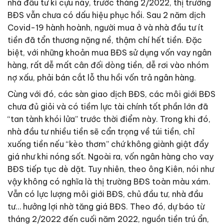
nhà đầu tư kì cựu này, trước tháng 2/2022, thị trường
BĐS vẫn chưa có dấu hiệu phục hồi. Sau 2 năm dịch
Covid-19 hành hoành, người mua ở và nhà đầu tư ít
tiền đã tổn thương nặng nề, thậm chí hết tiền. Đặc
biệt, với những khoản mua BĐS sử dụng vốn vay ngân
hàng, rất dễ mất cân đối dòng tiền, dễ rơi vào nhóm
nợ xấu, phải bán cắt lỗ thu hồi vốn trả ngân hàng.
Cùng với đó, các sàn giao dịch BĐS, các môi giới BĐS
chưa đủ giỏi và có tiềm lực tài chính tốt phần lớn đã
“tan tành khói lửa” trước thời điểm này. Trong khi đó,
nhà đầu tư nhiều tiền sẽ cẩn trọng về túi tiền, chỉ
xuống tiền nếu “kèo thơm” chứ không giành giật đẩy
giá như khi nóng sốt. Ngoài ra, vốn ngân hàng cho vay
BĐS tiếp tục dè dặt. Tuy nhiên, theo ông Kiên, nói như
vậy không có nghĩa là thị trường BĐS toàn màu xám.
Vẫn có lực lượng môi giới BĐS, chủ đầu tư, nhà đầu
tư… hưởng lợi nhờ tăng giá BĐS. Theo đó, dự báo từ
tháng 2/2022 đến cuối năm 2022, nguồn tiền trú ẩn,