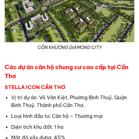
CỒN KHƯƠNG DIAMOND CITY
Các dự án căn hộ chung cư cao cấp tại Cần
Thơ
STELLA ICON CẦN THƠ
Vị trí dự án: Võ Văn Kiệt, Phường Bình Thuỷ, Quận
Bình Thuỷ, Thành phố Cần Thơ.
.
Loại hình đầu tư: Căn hộ – Thương mại
Diện tích khu đất: 1 ha
Mật độ xây dựng: 45%