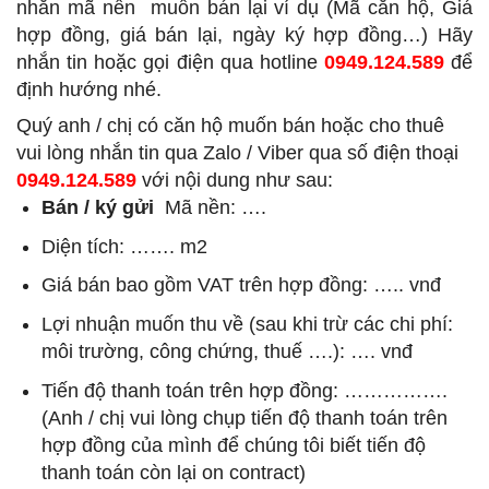
nhắn mã nền
muốn bán lại ví dụ (Mã căn hộ, Giá
hợp đồng, giá bán lại, ngày ký hợp đồng…) Hãy
nhắn tin hoặc gọi điện qua hotline
0949.124.589
để
định hướng nhé.
Quý anh / chị có căn hộ muốn bán hoặc cho thuê
vui lòng nhắn tin qua Zalo / Viber qua số điện thoại
0949.124.589
với nội dung như sau:
Bán / ký gửi
Mã nền: ….
Diện tích: ……. m2
Giá bán bao gồm VAT trên hợp đồng: ….. vnđ
Lợi nhuận muốn thu về (sau khi trừ các chi phí:
môi trường, công chứng, thuế ….): …. vnđ
Tiến độ thanh toán trên hợp đồng: …………….
(Anh / chị vui lòng chụp tiến độ thanh toán trên
hợp đồng của mình để chúng tôi biết tiến độ
thanh toán còn lại on contract)