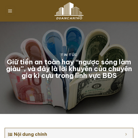
Chuyển
đến
nội
dung
TIN TỨC
Giữ tiền an toàn hay “ngược sóng làm
giàu”, và đây là lời khuyên của chuyên
gia kì cựu trong lĩnh vực BĐS
Nội dung chính