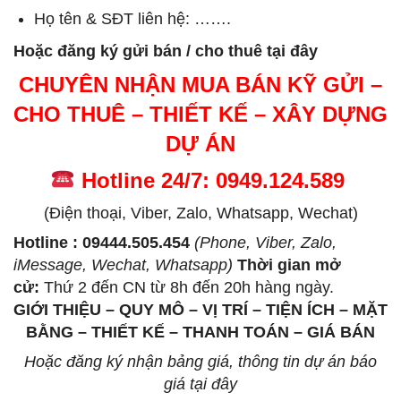
Họ tên & SĐT liên hệ: …….
Hoặc đăng ký gửi bán / cho thuê tại đây
CHUYÊN NHẬN MUA BÁN KỸ GỬI –
CHO THUÊ – THIẾT KẾ – XÂY DỰNG
DỰ ÁN
Hotline 24/7: 0949.124.589
(Điện thoại, Viber, Zalo, Whatsapp, Wechat)
Hotline : 09444.505.454
(Phone, Viber, Zalo,
iMessage, Wechat, Whatsapp)
Thời gian mở
cử
:
Thứ 2 đến CN từ 8h đến 20h hàng ngày.
GIỚI THIỆU – QUY MÔ – VỊ TRÍ – TIỆN ÍCH – MẶT
BẰNG – THIẾT KẾ – THANH TOÁN – GIÁ BÁN
Hoặc đăng ký nhận bảng giá, thông tin dự án báo
giá tại đây