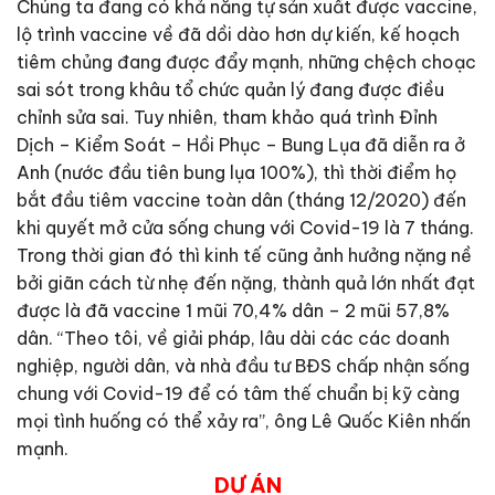
Chúng ta đang có khả năng tự sản xuất được vaccine,
lộ trình vaccine về đã dồi dào hơn dự kiến, kế hoạch
tiêm chủng đang được đẩy mạnh, những chệch choạc
sai sót trong khâu tổ chức quản lý đang được điều
chỉnh sửa sai. Tuy nhiên, tham khảo quá trình Đỉnh
Dịch – Kiểm Soát – Hồi Phục – Bung Lụa đã diễn ra ở
Anh (nước đầu tiên bung lụa 100%), thì thời điểm họ
bắt đầu tiêm vaccine toàn dân (tháng 12/2020) đến
khi quyết mở cửa sống chung với Covid-19 là 7 tháng.
Trong thời gian đó thì kinh tế cũng ảnh hưởng nặng nề
bởi giãn cách từ nhẹ đến nặng, thành quả lớn nhất đạt
được là đã vaccine 1 mũi 70,4% dân – 2 mũi 57,8%
dân. “Theo tôi, về giải pháp, lâu dài các các doanh
nghiệp, người dân, và nhà đầu tư BĐS chấp nhận sống
chung với Covid-19 để có tâm thế chuẩn bị kỹ càng
mọi tình huống có thể xảy ra”, ông Lê Quốc Kiên nhấn
mạnh.
DỰ ÁN