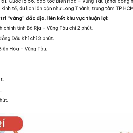
ộ 51, Quốc lộ 56, cao tốc Biên Hoà – Vũng Tàu (khởi công
 kinh tế, du lịch lân cận như Long Thành, trung tâm TP HCM
rí “vàng” đắc địa, liên kết khu vực thuận lợi:
chính tỉnh Bà Rịa – Vũng Tàu chỉ 2 phút.
ẳng Dầu Khí chỉ 3 phút.
Biên Hòa – Vũng Tàu.
t.
.
hút.