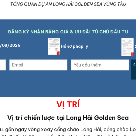
TỔNG QUAN DỰ ÁN LONG HẢI GOLDEN SEA VŨNG TÀU
ĐĂNG KÝ NHẬN BẢNG GIÁ & ƯU ĐÃI TỪ CHỦ ĐẦU TƯ
6/08/2026
Hồ sơ pháp lý
C
4
VỊ TRÍ
Vị trí chiến lược tại
Long Hải Golden Sea
àu, gần ngay vòng xoay cổng chào Long Hải, cổng chào L