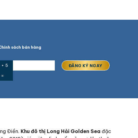
hính sách bán hàng
 + 5
=
ong Điền.
Khu đô thị Long Hải Golden Sea
đặc