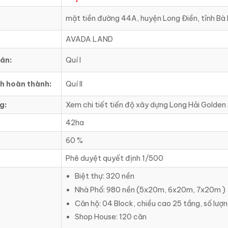
mặt tiền đường 44A, huyện Long Điền, tỉnh Bà
AVADA LAND
án:
Quí I
nh hoàn thành:
Quí II
g:
Xem chi tiết tiến độ xây dựng Long Hải Golden
42ha
60 %
Phê duyệt quyết định 1/500
Biệt thự: 320 nền
Nhà Phố: 980 nền (5x20m, 6x20m, 7x20m )
Căn hộ: 04 Block, chiều cao 25 tầng, số lượ
Shop House: 120 căn