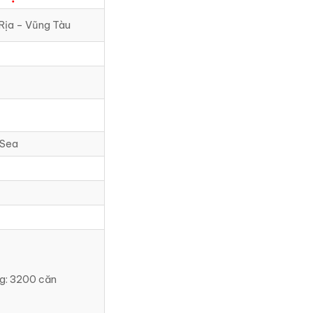
 Rịa – Vũng Tàu
 Sea
ng: 3200 căn