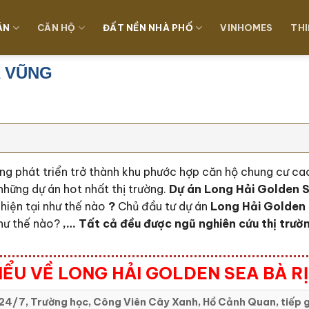
ÁN
CĂN HỘ
ĐẤT NỀN NHÀ PHỐ
VINHOMES
THI
A VŨNG
ng phát triển trở thành khu phước hợp căn hộ chung cư c
những dự án hot nhất thị trường.
Dự án Long Hải Golden 
a
hiện tại như thế nào
?
Chủ đầu tư dự án
Long Hải Golden
hư thế nào?
,… Tất cả đều được ngũ nghiên cứu thị trư
IỂU VỀ LONG HẢI GOLDEN SEA BÀ R
24/7, Trường học, Công Viên Cây Xanh, Hồ Cảnh Quan, tiếp g