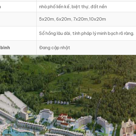
m
nhà phố liền kế, biệt thự, đất nền
5x20m, 6x20m, 7x20m,10x20m
Sổ hồng lâu dài, tính pháp lý minh bạch rõ ràng.
bình
Đang cập nhật