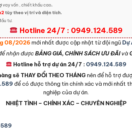
ợ
vay vốn , chiết khấu cao
.
m2
tùy theo vị trí và diện tích.
ầu tư.
Hotline 24/7 : 0949.124.589
áng 08/2026
mới nhất được cập nhật từ đội ngũ
Dự 
để nhận được
BẢNG GIÁ, CHÍNH SÁCH ƯU ĐÃI
và
G
Hotline hỗ trợ dự án 24/7 :
0949.124.589
n hàng sẽ THAY ĐỔI THEO THÁNG
nên để hỗ trợ đượ
.589
để có được thông tin chính xác và mới nhất t
nghiệp của dự án.
NHIỆT TÌNH – CHÍNH XÁC – CHUYÊN NGHIỆP
4589