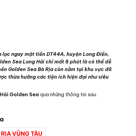
a lạc ngay mặt tiền DT44A, huyện Long Điền,
lden Sea Long Hải chỉ mất 8 phút là có thể dễ
nền Golden Sea Bà Rịa còn nằm tại khu vực đã
ược thừa hưởng các tiện ích hiện đại như siêu
 Hải Golden Sea
qua những thông tin sau.
ea
 RỊA VŨNG TÀU