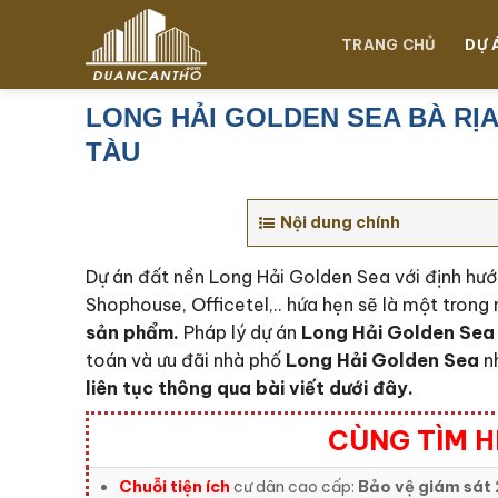
Chuyển
đến
TRANG CHỦ
DỰ 
nội
dung
LONG HẢI GOLDEN SEA BÀ RỊ
TÀU
Nội dung chính
Dự án đất nền Long Hải Golden Sea với định hướ
Shophouse, Officetel,.. hứa hẹn sẽ là một trong 
sản phẩm.
Pháp lý dự án
Long Hải Golden Se
toán và ưu đãi nhà phố
Long Hải Golden Sea
n
liên tục thông qua bài viết dưới đây.
CÙNG TÌM H
Chuỗi tiện ích
cư dân cao cấp:
Bảo vệ giám sát 