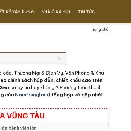
ẾT KẾ XÂY DỰNG
NHÀ Ở XÃ HỘI
TIN TỨC
Trang chủ
ao cấp, Thương Mại & Dịch Vụ, Văn Phòng & Khu
Sea c
hính sách hấp dẫn, chiết khấu cao trên
 Sea
có uy tín hay không
?
Phương thức thanh
ờng của
Namtrungland
tổng hợp và cập nhật
ỊA VŨNG TÀU
iáp bệnh viện lớn