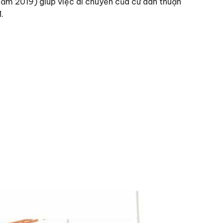
 năm 2019) giúp việc di chuyển của cư dân thuận
.