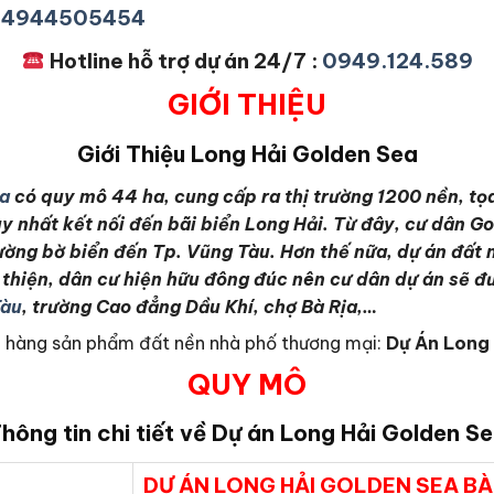
+84944505454
Hotline hỗ trợ dự án 24/7 :
0949.124.589
GIỚI THIỆU
Giới Thiệu
Long Hải Golden Sea
ea
có quy mô 44 ha, cung cấp ra thị trường 1200 nền, tọ
y nhất kết nối đến bãi biển Long Hải. Từ đây, cư dân Go
ường bờ biển đến Tp. Vũng Tàu. Hơn thế nữa, dự án đất 
n thiện, dân cư hiện hữu đông đúc nên cư dân dự án sẽ đ
Tàu
, trường Cao đẳng Dầu Khí, chợ Bà Rịa,…
ch hàng sản phẩm đất nền nhà phố thương mại:
Dự Án Long
QUY MÔ
hông tin chi tiết về Dự án
Long Hải Golden S
DỰ ÁN LONG HẢI GOLDEN SEA BÀ