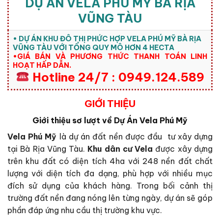
DỰ ÁN VELA PHÚ MỸ BÀ RỊA
VŨNG TÀU
• DỰ ÁN KHU ĐÔ THỊ PHỨC HỢP VELA PHÚ MỸ BÀ RỊA
VŨNG TÀU VỚI TỔNG QUY MÔ HƠN 4 HECTA
•GIÁ BÁN VÀ PHƯƠNG THỨC THANH TOÁN LINH
HOẠT HẤP DẪN.
Hotline 24/7 : 0949.124.589
GIỚI THIỆU
Giới thiệu sơ lượt về Dự Án Vela Phú Mỹ
Vela Phú Mỹ
là dự án đất nền được đầu tư xây dựng
tại Bà Rịa Vũng Tàu.
Khu dân cư Vela
được xây dựng
trên khu đất có diện tích 4ha với 248 nền đất chất
lượng với diện tích đa dạng, phù hợp với nhiều mục
đích sử dụng của khách hàng. Trong bối cảnh thị
trường đất nền đang nóng lên từng ngày, dự án sẽ góp
phần đáp ứng nhu cầu thị trường khu vực.