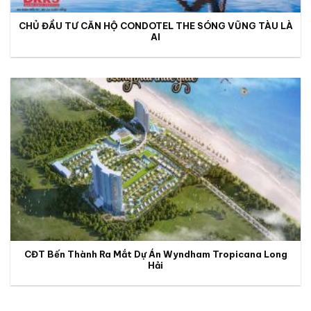
CHỦ ĐẦU TƯ CĂN HỘ CONDOTEL THE SÓNG VŨNG TÀU LÀ
AI
CĐT Bến Thành Ra Mắt Dự Án Wyndham Tropicana Long
Hải