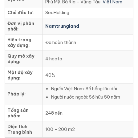
Phú Mỹ, Bà Rịa – Vũng Tàu,
Việt Nam
Chủ đầu tư:
SeaHolding
Đơn vị phân
Namtrungland
phối:
Hiện trạng
Đã hoàn thành
xây dựng:
Quy mô xây
4 hecta
dựng:
Mật độ xây
40%
dựng:
Người Việt Nam: Sổ hồng lâu dài
Pháp lý:
Người nước ngoài: Sở hữu 50 năm
Tổng sản
248 nền.
phẩm
Diện tích
100 – 200 m2
Trung bình