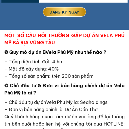
MỘT SỐ CÂU HỎI THƯỜNG GẶP DỰ ÁN VELA PHÚ
MỸ BÀ RỊA VŨNG TÀU
❂ Quy mô dự án
BVela Phú Mỹ
như thế nào ?
– Tổng diện tích đất: 4 ha
– Mật độ xây dựng: 40%
– Tổng số sản phẩm: trên 200 sản phẩm
❂ Chủ đầu tư & Đơn vị bán hàng chính
dự án
Vela
Phú Mỹ
là ai ?
– Chủ đầu tự dự ánVela Phú Mỹ là: Seaholdings
– Đơn vị bán hàng chính là: Dự Án Cần Thơ
Quý khách hàng quan tâm dự án vui lòng để lại thông
tin bên dưới hoặc liên hệ với chúng tôi qua HOTLINE: