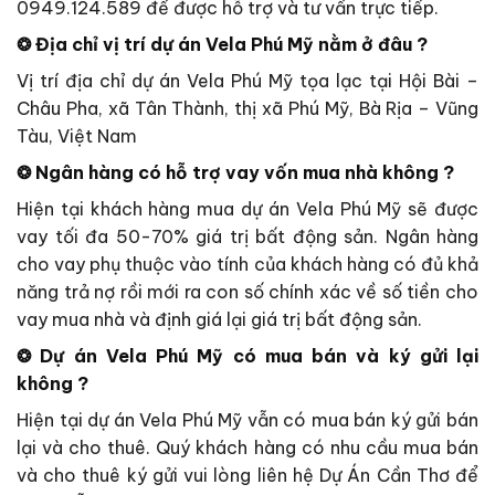
0949.124.589 để được hỗ trợ và tư vấn trực tiếp.
❂ Địa chỉ vị trí dự án Vela Phú Mỹ nằm ở đâu ?
Vị trí địa chỉ dự án Vela Phú Mỹ tọa lạc tại Hội Bài –
Châu Pha, xã Tân Thành, thị xã Phú Mỹ, Bà Rịa – Vũng
Tàu, Việt Nam
❂ Ngân hàng có hỗ trợ vay vốn mua nhà không ?
Hiện tại khách hàng mua dự án Vela Phú Mỹ sẽ được
vay tối đa 50-70% giá trị bất động sản. Ngân hàng
cho vay phụ thuộc vào tính của khách hàng có đủ khả
năng trả nợ rồi mới ra con số chính xác về số tiền cho
vay mua nhà và định giá lại giá trị bất động sản.
❂ Dự án Vela Phú Mỹ có mua bán và ký gửi lại
không ?
Hiện tại dự án Vela Phú Mỹ vẫn có mua bán ký gửi bán
lại và cho thuê. Quý khách hàng có nhu cầu mua bán
và cho thuê ký gửi vui lòng liên hệ Dự Án Cần Thơ để