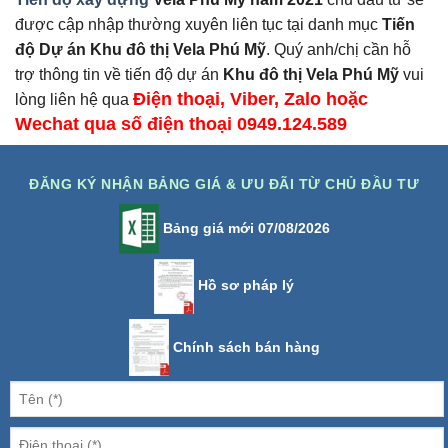
được cập nhập thường xuyên liên tục tại danh mục
Tiến
độ Dự án Khu đô thị Vela Phú Mỹ
. Quý anh/chị cần hỗ
trợ thông tin về tiến độ dự án
Khu đô thị Vela Phú Mỹ
vui
Điện thoại, Viber, Zalo hoặc
lòng liên hệ qua
Wechat qua số điện thoại 0949.124.589
ĐĂNG KÝ NHẬN BẢNG GIÁ & ƯU ĐÃI TỪ CHỦ ĐẦU TƯ
Bảng giá mới 07/08/2026
Hồ sơ pháp lý
Chính sách bán hàng