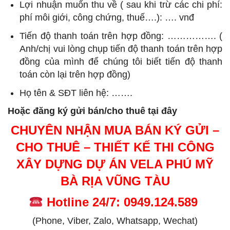
Lợi nhuận muốn thu về ( sau khi trừ các chi phí:
phí môi giới, công chứng, thuế….): …. vnđ
Tiến độ thanh toán trên hợp đồng: ……………. (
Anh/chị vui lòng chụp tiến độ thanh toán trên hợp
đồng của mình để chúng tôi biết tiến độ thanh
toán còn lại trên hợp đồng)
Họ tên & SĐT liên hệ: …….
Hoặc đăng ký gửi bán/cho thuê tại đây
CHUYÊN NHẬN MUA BÁN KÝ GỬI –
CHO THUÊ – THIẾT KẾ THI CÔNG
XÂY DỰNG DỰ ÁN VELA PHÚ MỸ
BÀ RỊA VŨNG TÀU
Hotline 24/7: 0949.124.589
(Phone, Viber, Zalo, Whatsapp, Wechat)