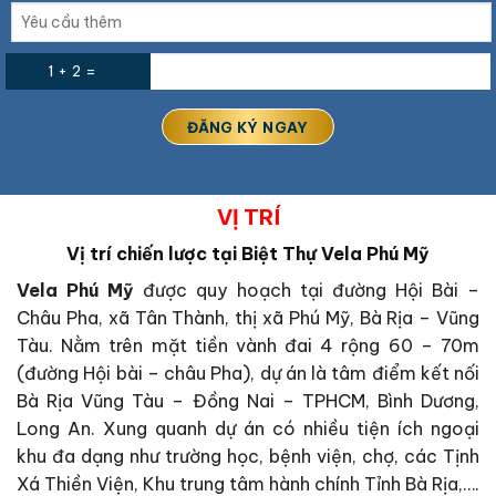
1 + 2 =
VỊ TRÍ
Vị trí chiến lược tại Biệt Thự Vela Phú Mỹ
Vela Phú Mỹ
được quy hoạch tại đường Hội Bài –
Châu Pha, xã Tân Thành, thị xã Phú Mỹ, Bà Rịa – Vũng
Tàu. Nằm trên mặt tiền vành đai 4 rộng 60 – 70m
(đường Hội bài – châu Pha), dự án là tâm điểm kết nối
Bà Rịa Vũng Tàu – Đồng Nai – TPHCM, Bình Dương,
Long An. Xung quanh dự án có nhiều tiện ích ngoại
khu đa dạng như trường học, bệnh viện, chợ, các Tịnh
Xá Thiền Viện, Khu trung tâm hành chính Tỉnh Bà Rịa,….