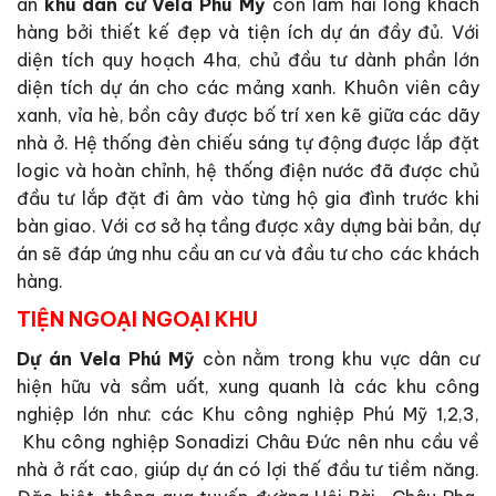
án
khu dân cư Vela Phú Mỹ
còn làm hài lòng khách
hàng bởi thiết kế đẹp và tiện ích dự án đầy đủ. Với
diện tích quy hoạch 4ha, chủ đầu tư dành phần lớn
diện tích dự án cho các mảng xanh. Khuôn viên cây
xanh, vỉa hè, bồn cây được bố trí xen kẽ giữa các dãy
nhà ở. Hệ thống đèn chiếu sáng tự động được lắp đặt
logic và hoàn chỉnh, hệ thống điện nước đã được chủ
đầu tư lắp đặt đi âm vào từng hộ gia đình trước khi
bàn giao. Với cơ sở hạ tầng được xây dựng bài bản, dự
án sẽ đáp ứng nhu cầu an cư và đầu tư cho các khách
hàng.
TIỆN NGOẠI NGOẠI KHU
Dự án Vela Phú Mỹ
còn nằm trong khu vực dân cư
hiện hữu và sầm uất, xung quanh là các khu công
nghiệp lớn như: các Khu công nghiệp Phú Mỹ 1,2,3,
Khu công nghiệp Sonadizi Châu Đức nên nhu cầu về
nhà ở rất cao, giúp dự án có lợi thế đầu tư tiềm năng.