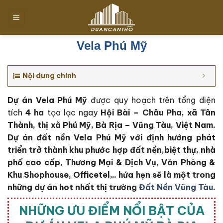
Chuyển
đến
nội
dung
Vela Phú Mỹ
Nội dung chính
Dự án Vela Phú Mỹ
được quy hoạch trên tổng diện
tích
4 ha
tọa lạc ngay
Hội Bài – Châu Pha, xã Tân
Thành, thị xã Phú Mỹ, Bà Rịa – Vũng Tàu, Việt Nam.
Dự án đất nền Vela Phú Mỹ với định hướng phát
triển trở thành khu phước hợp đất nền,biệt thự, nhà
phố cao cấp, Thương Mại & Dịch Vụ, Văn Phòng &
Khu Shophouse, Officetel,.. hứa hẹn sẽ là một trong
những dự án hot nhất thị trường
Đất Nền Vũng Tàu
.
NHỮNG ƯU ĐIỂM NỔI BẬT CỦA