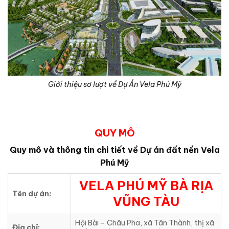
Giới thiệu sơ lượt về Dự Án Vela Phú Mỹ
QUY MÔ
Quy mô và thông tin chi tiết về Dự án đất nền Vela
Phú Mỹ
VELA PHÚ MỸ BÀ RỊA
Tên dự án:
VŨNG TÀU
Hội Bài – Châu Pha, xã Tân Thành, thị xã
Địa chỉ: