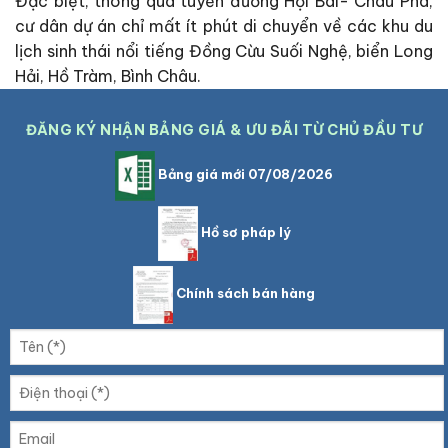
Đặc biệt, thông qua tuyến đường Hội Bài- Châu Pha,
cư dân dự án chỉ mất ít phút di chuyển về các khu du
lịch sinh thái nổi tiếng Đồng Cừu Suối Nghệ, biển Long
Hải, Hồ Tràm, Bình Châu.
ĐĂNG KÝ NHẬN BẢNG GIÁ & ƯU ĐÃI TỪ CHỦ ĐẦU TƯ
Bảng giá mới 07/08/2026
Hồ sơ pháp lý
Chính sách bán hàng