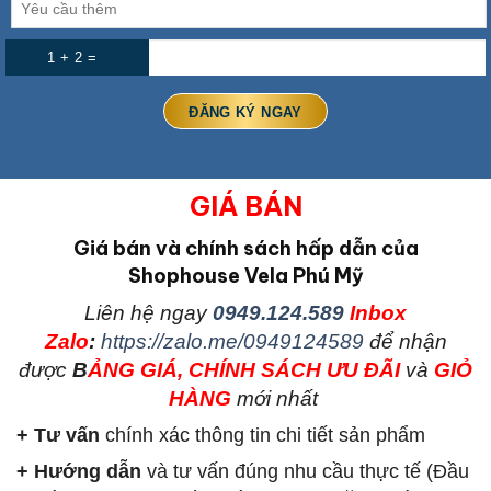
1 + 2 =
GIÁ BÁN
Giá bán và chính sách hấp dẫn của
Shophouse Vela Phú Mỹ
L
iên hệ ngay
0949.124.589
Inbox
Zalo
:
https://zalo.me/0949124589
để nhận
được
B
ẢNG GIÁ, CHÍNH SÁCH ƯU ĐÃI
và
GIỎ
HÀNG
mới nhất
+ Tư vấn
chính xác thông tin chi tiết sản phẩm
+ Hướng dẫn
và tư vấn đúng nhu cầu thực tế (Đầu