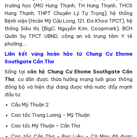
trường học (MG Hưng Thạnh, TH Hưng Thạnh, THCS
Hưng Thạnh, THPT Chuyên Lý Tự Trọng), hệ thống
Bệnh viện (Hoàn Mỹ Cửu Long, 121, Đa Khoa TPCT), hệ
thống Siêu thị (BigC, Nguyễn Kim, Coopmark), BCH
Quân Sự TPCT UBND, công an và trung tâm Y tế
phường….
Liên kết vùng hoàn hảo từ Chung Cư Ehome
Southgate Cần Thơ
Sống tại
căn hộ Chung Cư Ehome Southgate Cần
Thơ
, cư dân được thừa hưởng mạng lưới giao thông
đồng bộ và hiện đại đang được nhà nước đẩy mạnh
đầu tư:
Cầu Mỹ Thuận 2
Cao tốc Trung Lương – Mỹ Thuận
Cao tốc Mỹ Thuận – Cần Thơ
Cao tốc Cần Thơ – Bạc Liêu – Cà Mau đã được