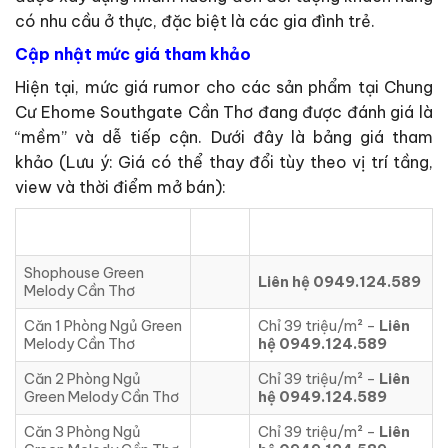
có nhu cầu ở thực, đặc biệt là các gia đình trẻ.
Cập nhật mức giá tham khảo
Hiện tại, mức giá rumor cho các sản phẩm tại Chung
Cư Ehome Southgate Cần Thơ đang được đánh giá là
“mềm” và dễ tiếp cận. Dưới đây là bảng giá tham
khảo (Lưu ý: Giá có thể thay đổi tùy theo vị trí tầng,
view và thời điểm mở bán):
DIỆN
LOẠI CĂN HỘ
GIÁ BÁN DỰ KIẾN
TÍCH
Shophouse Green
Liên hệ 0949.124.589
Melody Cần Thơ
Căn 1 Phòng Ngủ Green
Chỉ 39 triệu/m² –
Liên
Melody Cần Thơ
hệ 0949.124.589
Căn 2 Phòng Ngủ
Chỉ 39 triệu/m² –
Liên
Green Melody Cần Thơ
hệ 0949.124.589
Căn 3 Phòng Ngủ
Chỉ 39 triệu/m² –
Liên