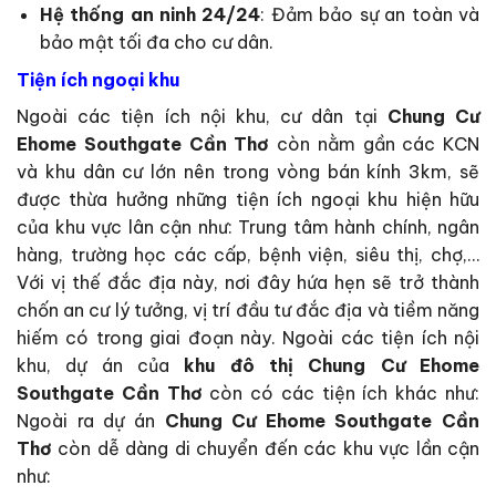
Hệ thống an ninh 24/24
: Đảm bảo sự an toàn và
bảo mật tối đa cho cư dân.
Tiện ích ngoại khu
Ngoài các tiện ích nội khu, cư dân tại
Chung Cư
Ehome Southgate Cần Thơ
còn nằm gần các KCN
và khu dân cư lớn nên trong vòng bán kính 3km, sẽ
được thừa hưởng những tiện ích ngoại khu hiện hữu
của khu vực lân cận như: Trung tâm hành chính, ngân
hàng, trường học các cấp, bệnh viện, siêu thị, chợ,…
Với vị thế đắc địa này, nơi đây hứa hẹn sẽ trở thành
chốn an cư lý tưởng, vị trí đầu tư đắc địa và tiềm năng
hiếm có trong giai đoạn này. Ngoài các tiện ích nội
khu, dự án của
khu đô thị Chung Cư Ehome
Southgate Cần Thơ
còn có các tiện ích khác như:
Ngoài ra dự án
Chung Cư Ehome Southgate Cần
Thơ
còn dễ dàng di chuyển đến các khu vực lần cận
như: