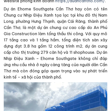
website phòng kinh doanh
https://duancantho.com/
.
Dự án Ehome Southgate Cần Thơ hay còn có tên
Chung cư Nhịp Điệu Xanh tọa lạc tại khu đô thị Nam
Long, phường Hưng Thạnh, quận Cái Răng, thành phố
Cần Thơ, là một dự án chung cư cao cấp do An Phú
Gia Construction làm tổng thầu thi công. Với quy mô
17 tầng cao và 1 tầng hầm, tổng diện tích sàn xây
dựng đạt 3,8 ha gồm 12 công trình m2, dự án cung
cấp cho thị trường 279 căn hộ và 11 shophouse. Dự án
Nhịp Điệu Xanh – Ehome Southgate không chỉ đáp
ứng nhu cầu nhà ở ngày càng tăng của người dân Cần
Thơ mà còn đóng góp quan trọng vào sự phát triển
kinh tế – xã hội của thành phố.