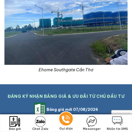
Ehome Southgate Cần Thơ
ĐĂNG KÝ NHẬN BẢNG GIÁ & ƯU ĐÃI TỪ CHỦ ĐẦU TƯ
Bảng giá mới 07/08/2026
Hồ sơ pháp lý
Gọi điện
Gọi điện
Báo giá
Báo giá
Chat Zalo
Chat Zalo
Messenger
Messenger
Nhắn tin SMS
Nhắn tin SMS