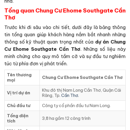
nhà.
Tổng quan Chung Cư Ehome Southgate Cần
Thơ
Trước khi đi sâu vào chi tiết, dưới đây là bảng thông
tin tổng quan giúp khách hàng nắm bắt nhanh những
thông số kỹ thuật quan trọng nhất của
dự án Chung
Cư Ehome Southgate Cần Thơ
. Những số liệu này
minh chứng cho quy mô tầm cỡ và sự đầu tư nghiêm
túc từ phía đơn vị phát triển.
Tên thương
Chung Cư Ehome Southgate Cần Thơ
mại
Khu đô thị Nam Long Cần Thơ, Quận Cái
Vị trí dự án
Răng, Tp.
Cần Thơ.
Chủ đầu tư
Công ty cổ phần đầu tư Nam Long.
Tổng diện
3,8 ha gồm 12 công trình
tích