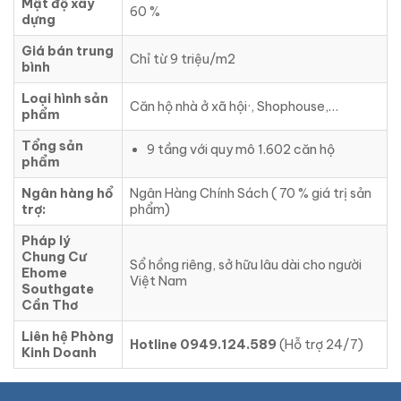
Mật độ xây
60 %
dựng
Giá bán trung
Chỉ từ 9 triệu/m2
bình
Loại hình sản
Căn hộ nhà ở xã hội·, Shophouse,…
phẩm
Tổng sản
9 tầng với quy mô 1.602 căn hộ
phẩm
Ngân hàng hổ
Ngân Hàng Chính Sách ( 70 % giá trị sản
trợ:
phẩm)
Pháp lý
Chung Cư
Sổ hồng riêng, sở hữu lâu dài cho người
Ehome
Việt Nam
Southgate
Cần Thơ
Liên hệ Phòng
Hotline 0949.124.589
(Hỗ trợ 24/7)
Kinh Doanh