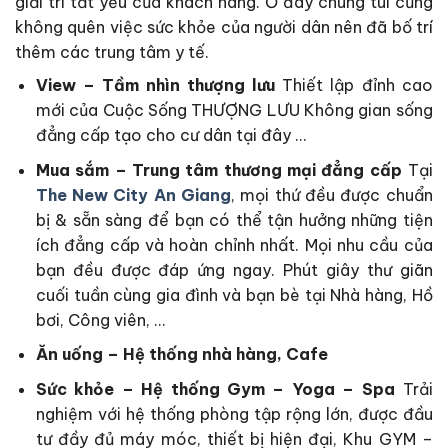
giải trí tất yếu của khách hàng. Ở đây chúng tui cũng
không quên việc sức khỏe của người dân nên đã bố trí
thêm các trung tâm y tế.
View – Tầm nhìn thượng lưu
Thiết lập đỉnh cao
mới của Cuộc Sống THƯỢNG LƯU Không gian sống
đẳng cấp tạo cho cư dân tại đây …
Mua sắm – Trung tâm thương mại đẳng cấp
Tại
The New City An Giang
, mọi thứ đều được chuẩn
bị & sẵn sàng để bạn có thể tận hưởng những tiện
ích đẳng cấp và hoàn chỉnh nhất. Mọi nhu cầu của
bạn đều được đáp ứng ngay. Phút giây thư giãn
cuối tuần cùng gia đình và bạn bè tại Nhà hàng, Hồ
bơi, Công viên, …
Ăn uống – Hệ thống nhà hàng, Cafe
Sức khỏe – Hệ thống Gym – Yoga – Spa
Trải
nghiệm với hệ thống phòng tập rộng lớn, được đầu
tư đầy đủ máy móc, thiết bị hiện đại, Khu GYM –