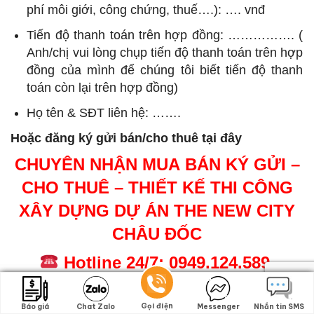
phí môi giới, công chứng, thuế….): …. vnđ
Tiến độ thanh toán trên hợp đồng: ……………. (
Anh/chị vui lòng chụp tiến độ thanh toán trên hợp
đồng của mình để chúng tôi biết tiến độ thanh
toán còn lại trên hợp đồng)
Họ tên & SĐT liên hệ: …….
Hoặc đăng ký gửi bán/cho thuê tại đây
CHUYÊN NHẬN MUA BÁN KÝ GỬI –
CHO THUÊ – THIẾT KẾ THI CÔNG
XÂY DỰNG DỰ ÁN THE NEW CITY
CHÂU ĐỐC
Hotline 24/7: 0949.124.589
(Phone, Viber, Zalo, Whatsapp, Wechat)
Gọi điện
Gọi điện
Báo giá
Báo giá
Chat Zalo
Chat Zalo
Messenger
Messenger
Nhắn tin SMS
Nhắn tin SMS