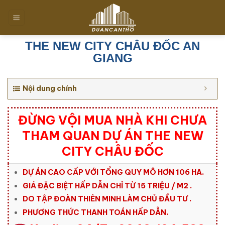
Chuyển
đến
nội
dung
THE NEW CITY CHÂU ĐỐC AN
GIANG
Nội dung chính
ĐỪNG VỘI MUA NHÀ KHI CHƯA
THAM QUAN DỰ ÁN THE NEW
CITY CHÂU ĐỐC
DỰ ÁN CAO CẤP VỚI TỔNG QUY MÔ HƠN 106 HA.
GIÁ ĐẶC BIỆT HẤP DẪN CHỈ TỪ 15 TRIỆU / M2 .
DO TẬP ĐOÀN THIÊN MINH LÀM CHỦ ĐẦU TƯ .
PHƯƠNG THỨC THANH TOÁN HẤP DẪN.