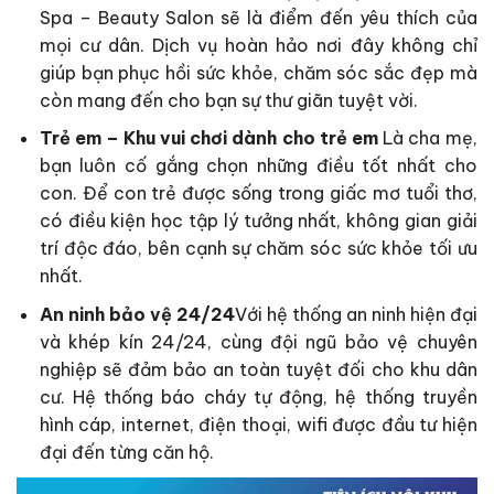
Spa – Beauty Salon sẽ là điểm đến yêu thích của
mọi cư dân. Dịch vụ hoàn hảo nơi đây không chỉ
giúp bạn phục hồi sức khỏe, chăm sóc sắc đẹp mà
còn mang đến cho bạn sự thư giãn tuyệt vời.
Trẻ em – Khu vui chơi dành cho trẻ em
Là cha mẹ,
bạn luôn cố gắng chọn những điều tốt nhất cho
con. Để con trẻ được sống trong giấc mơ tuổi thơ,
có điều kiện học tập lý tưởng nhất, không gian giải
trí độc đáo, bên cạnh sự chăm sóc sức khỏe tối ưu
nhất.
An ninh bảo vệ 24/24
Với hệ thống an ninh hiện đại
và khép kín 24/24, cùng đội ngũ bảo vệ chuyên
nghiệp sẽ đảm bảo an toàn tuyệt đối cho khu dân
cư. Hệ thống báo cháy tự động, hệ thống truyền
hình cáp, internet, điện thoại, wifi được đầu tư hiện
đại đến từng căn hộ.