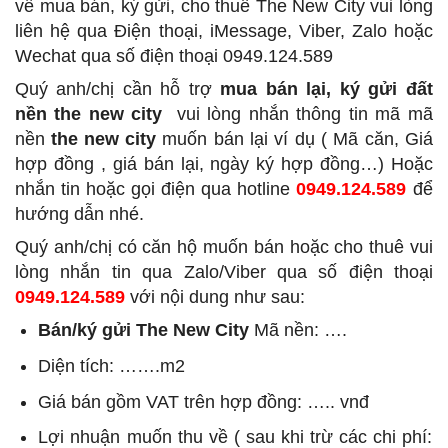
về mua bán, ký gửi, cho thuê The New City vui lòng
liên hệ qua Điện thoại, iMessage, Viber, Zalo hoặc
Wechat qua số điện thoại 0949.124.589
Quý anh/chị cần hỗ trợ
mua bán lại, ký gửi đất
nền the new city
vui lòng nhắn thông tin mã mã
nền
the new city
muốn bán lại ví dụ ( Mã căn, Giá
hợp đồng , giá bán lại, ngày ký hợp đồng…) Hoặc
nhắn tin hoặc gọi điện qua hotline
0949.124.589
để
hướng dẫn nhé.
Quý anh/chị có căn hộ muốn bán hoặc cho thuê vui
lòng nhắn tin qua Zalo/Viber qua số điện thoại
0949.124.589
với nội dung như sau:
Bán/ký gửi The New City
Mã nền: ….
Diện tích: …….m2
Giá bán gồm VAT trên hợp đồng: ….. vnđ
Lợi nhuận muốn thu về ( sau khi trừ các chi phí: