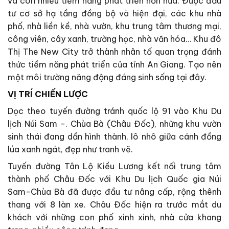
và còn nhiều tiềm năng phát triển hơn nữa. Được đầu
tư cơ sở hạ tầng đồng bộ và hiện đại, các khu nhà
phố, nhà liền kề, nhà vườn, khu trung tâm thương mại,
công viên, cây xanh, trường học, nhà văn hóa… Khu đô
Thị The New City trở thành nhân tố quan trọng đánh
thức tiềm năng phát triển của tỉnh An Giang. Tạo nên
một môi trường năng động đáng sinh sống tại đây.
VỊ TRÍ CHIẾN LƯỢC
Dọc theo tuyến đường tránh quốc lộ 91 vào Khu Du
lịch Núi Sam -. Chùa Bà (Châu Đốc), những khu vườn
sinh thái đang dần hình thành, lô nhô giữa cánh đồng
lúa xanh ngát, đẹp như tranh vẽ.
Tuyến đường Tân Lộ Kiều Lương kết nối trung tâm
thành phố Châu Đốc với Khu Du lịch Quốc gia Núi
Sam-Chùa Bà đã được đầu tư nâng cấp, rộng thênh
thang với 8 làn xe. Châu Đốc hiện ra trước mắt du
khách với những con phố xinh xinh, nhà cửa khang