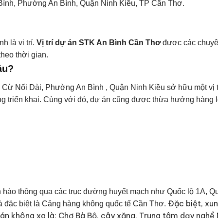
n Bình, Phường An Bình, Quận Ninh Kiều, TP Cần Thơ.
h là vị trí.
Vị trí dự án STK An Bình Cần Thơ
được các chuyên 
heo thời gian.
âu?
 Cừ Nối Dài, Phường An Bình , Quận Ninh Kiều sở hữu một vị tr
ang triển khai. Cùng với đó, dự án cũng được thừa hưởng hàng lo
oàn hảo thông qua các trục đường huyết mạch như Quốc lộ 1A, 
Đặc biệt, xun
à đặc biệt là Cảng hàng không quốc tế Cần Thơ.
 án không xa là: Chợ Bà Bộ, cây xăng, Trung tâm dạy nghề M