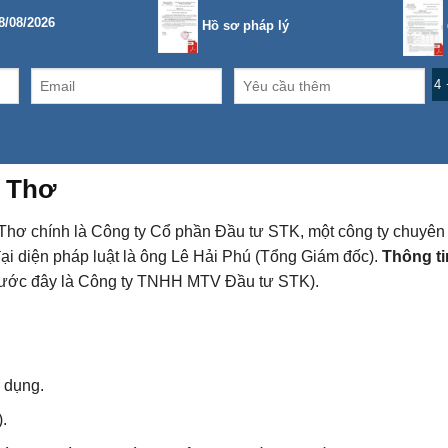
8/08/2026
Hồ sơ pháp lý
4 
 Thơ
hơ chính là Công ty Cổ phần Đầu tư STK, một công ty chuyên h
ại diện pháp luật là ông Lê Hải Phú (Tổng Giám đốc).
Thông tin
rước đây là Công ty TNHH MTV Đầu tư STK).
n dụng.
.