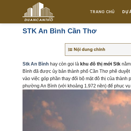
Chuyển
đến
TRANG CHỦ
DỰ 
nội
dung
STK An Bình Cần Thơ
Nội dung chính
Stk An Bình
hay còn gọi là
khu đô thị mới Stk
nằm 
Bình đã được ủy bản thành phố Cần Thơ phê duyệt ch
vào việc góp phần thay đổi bộ mặt đô thị của thành 
phường An Bình (với khoảng 1.972 nền) để phục vụ 