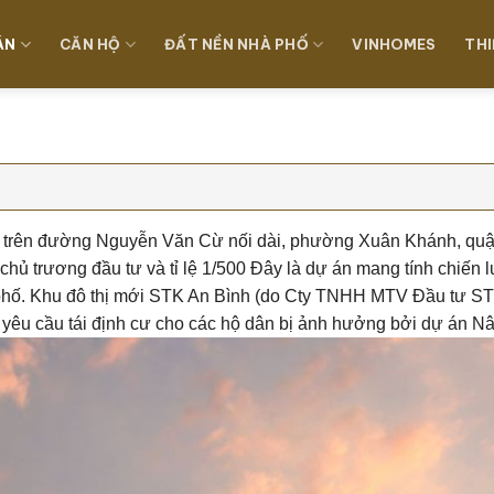
ÁN
CĂN HỘ
ĐẤT NỀN NHÀ PHỐ
VINHOMES
THI
trên đường Nguyễn Văn Cừ nối dài, phường Xuân Khánh, quậ
ủ trương đầu tư và tỉ lệ 1
/500 Đây là dự án mang tính chiến 
phố.
Khu đô thị mới STK An Bình (do Cty TNHH MTV Đầu tư STK 
yêu cầu tái định cư cho các hộ dân bị ảnh hưởng bởi dự án Nân