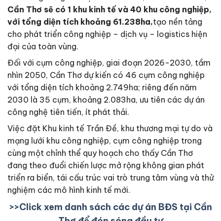
Cần Thơ sẽ có 1 khu kinh tế và 40 khu công nghiệp,
với tổng diện tích khoảng 61.238ha,
tạo nền tảng
cho phát triển công nghiệp – dịch vụ – logistics hiện
đại của toàn vùng.
Đối với cụm công nghiệp, giai đoạn 2026-2030, tầm
nhìn 2050, Cần Thơ dự kiến có 46 cụm công nghiệp
với tổng diện tích khoảng 2.749ha; riêng đến năm
2030 là 35 cụm, khoảng 2.083ha, ưu tiên các dự án
công nghệ tiên tiến, ít phát thải.
Việc đặt Khu kinh tế Trần Đề, khu thương mại tự do và
mạng lưới khu công nghiệp, cụm công nghiệp trong
cùng một chỉnh thể quy hoạch cho thấy Cần Thơ
đang theo đuổi chiến lược mở rộng không gian phát
triển ra biển, tái cấu trúc vai trò trung tâm vùng và thử
nghiệm các mô hình kinh tế mới.
>>Click xem danh sách các dự án BĐS tại Cần
Thơ để đón sóng đầu tư