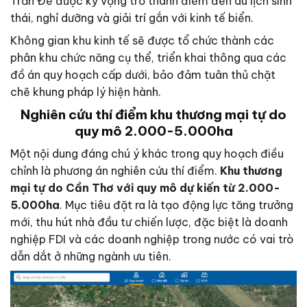
Trần Đề được kỳ vọng trở thành điểm đến du lịch sinh
thái, nghỉ dưỡng và giải trí gắn với kinh tế biển.
Không gian khu kinh tế sẽ được tổ chức thành các
phân khu chức năng cụ thể, triển khai thông qua các
đồ án quy hoạch cấp dưới, bảo đảm tuân thủ chặt
chẽ khung pháp lý hiện hành.
Nghiên cứu thí điểm khu thương mại tự do
quy mô 2.000-5.000ha
Một nội dung đáng chú ý khác trong quy hoạch điều
chỉnh là phương án nghiên cứu thí điểm.
Khu thương
mại tự do Cần Thơ với quy mô dự kiến từ 2.000-
5.000ha
. Mục tiêu đặt ra là tạo động lực tăng trưởng
mới, thu hút nhà đầu tư chiến lược, đặc biệt là doanh
nghiệp FDI và các doanh nghiệp trong nước có vai trò
dẫn dắt ở những ngành ưu tiên.