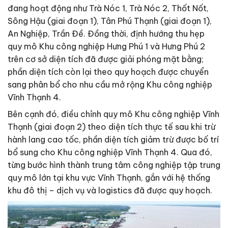
đang hoạt động như Trà Nóc 1, Trà Nóc 2, Thốt Nốt,
Sông Hậu (giai đoạn 1), Tân Phú Thạnh (giai đoạn 1),
An Nghiệp, Trần Đề. Đồng thời, định hướng thu hẹp
quy mô Khu công nghiệp Hưng Phú 1 và Hưng Phú 2
trên cơ sở diện tích đã được giải phóng mặt bằng;
phần diện tích còn lại theo quy hoạch được chuyển
sang phân bổ cho nhu cầu mở rộng Khu công nghiệp
Vĩnh Thạnh 4.
Bên cạnh đó, điều chỉnh quy mô Khu công nghiệp Vĩnh
Thạnh (giai đoạn 2) theo diện tích thực tế sau khi trừ
hành lang cao tốc, phần diện tích giảm trừ được bố trí
bổ sung cho Khu công nghiệp Vĩnh Thạnh 4. Qua đó,
từng bước hình thành trung tâm công nghiệp tập trung
quy mô lớn tại khu vực Vĩnh Thạnh, gắn với hệ thống
khu đô thị – dịch vụ và logistics đã được quy hoạch.