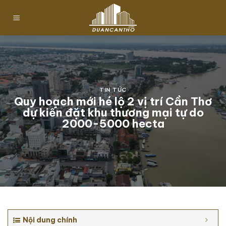
Chuyển
đến
nội
dung
TIN TỨC
Quy hoạch mới hé lộ 2 vị trí Cần Thơ
dự kiến đặt khu thương mại tự do
2000-5000 hecta
Nội dung chính