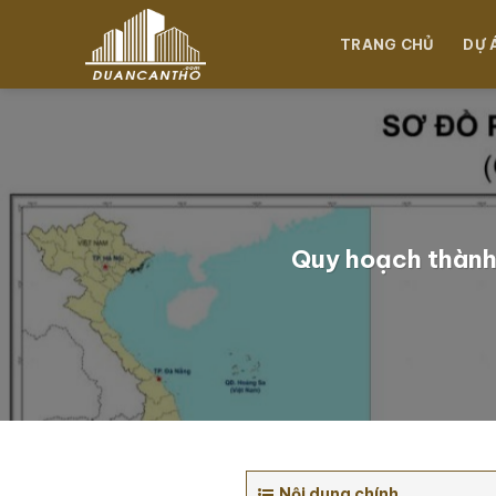
Chuyển
đến
TRANG CHỦ
DỰ 
nội
dung
Quy hoạch thành
Nội dung chính