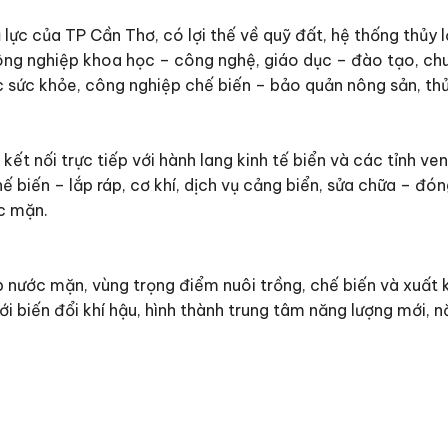
ực của TP Cần Thơ, có lợi thế về quỹ đất, hệ thống thủy l
ông nghiệp khoa học – công nghệ, giáo dục – đào tạo, chu
c sức khỏe, công nghiệp chế biến – bảo quản nông sản, thủ
kết nối trực tiếp với hành lang kinh tế biển và các tỉnh ve
hế biến – lắp ráp, cơ khí, dịch vụ cảng biển, sửa chữa – đón
ớc mặn.
p nước mặn, vùng trọng điểm nuôi trồng, chế biến và xuất 
ới biến đổi khí hậu, hình thành trung tâm năng lượng mới, n