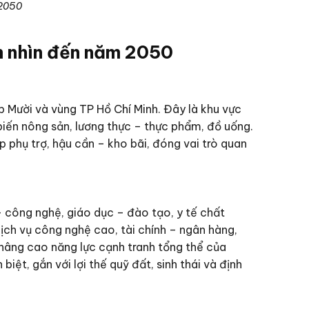
 2050
m nhìn đến năm 2050
p Mười và vùng TP Hồ Chí Minh. Đây là khu vực
biến nông sản, lương thực – thực phẩm, đồ uống.
p phụ trợ, hậu cần – kho bãi, đóng vai trò quan
 – công nghệ, giáo dục – đào tạo, y tế chất
ịch vụ công nghệ cao, tài chính – ngân hàng,
n nâng cao năng lực cạnh tranh tổng thể của
ệt, gắn với lợi thế quỹ đất, sinh thái và định