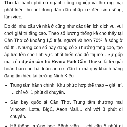
Thơ
là thành phố có ngành công nghiệp và thương mại
phát triển thu hút đông đảo dân nhập cư đến sinh sống,
làm việc.
Do đó, nhu cầu về nhà ở cũng như các tiện ích dịch vụ, vui
chơi giải trí tăng cao. Theo số lượng thống kê cho thấy tại
Cần Thơ có khoảng 1,5 triệu người và hơn 70% là sống ở
đô thị. Những con số này đang có xu hướng tăng cao, tạo
áp lực lớn cho lĩnh vực phát triển các đô thị mới. Sự góp
mặt của
dự án căn hộ Rivera Park Cần Thơ
sẽ là lời giải
hoàn hảo cho bài toán an cư, đầu tư mà quý khách hàng
đang tìm hiểu tại trường Ninh Kiều
Trung tâm hành chính, Khu phức hợp thể thao – giải trí,
… chỉ với 1 phút di chuyển.
Sân bay quốc tế Cần Thơ, Trung tâm thương mại
Vincom, Lotte, BigC, Aeon Mall… chỉ với 3 phút di
chuyển.
Hệ thống trường học, Bệnh viện,… chỉ cần 5 phút di