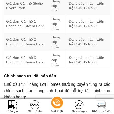
Đang
Giá Bán Căn hộ Studio
Đang cập nhật –
Liên
cập
Rivera Park
hệ 0949.124.589
nhật
Đang
Giá Bán Căn hộ 1
Đang cập nhật –
Liên
cập
Phòng ngủ Rivera Park
hệ 0949.124.589
nhật
Đang
Giá Bán Căn hộ 2
Đang cập nhật –
Liên
cập
Phòng ngủ Rivera Park
hệ 0949.124.589
nhật
Đang
Giá Bán Căn hộ 3
Đang cập nhật –
Liên
cập
Phòng ngủ Rivera Park
hệ 0949.124.589
nhật
Chính sách ưu đãi hấp dẫn
Chủ đầu tư Thắng Lợi Homes thường xuyên tung ra các
chính sách bán hàng linh hoạt để hỗ trợ tài chính cho
khách hàng:
Thanh toán giãn tiến độ trong thời gian dài, giảm áp lực
Gọi điện
Gọi điện
dòng tiền.
Báo giá
Báo giá
Chat Zalo
Chat Zalo
Messenger
Messenger
Nhắn tin SMS
Nhắn tin SMS