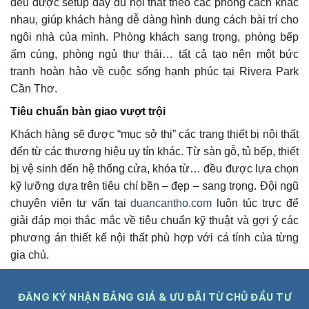
đều được setup đầy đủ nội thất theo các phong cách khác
nhau, giúp khách hàng dễ dàng hình dung cách bài trí cho
ngôi nhà của mình. Phòng khách sang trọng, phòng bếp
ấm cúng, phòng ngủ thư thái… tất cả tạo nên một bức
tranh hoàn hảo về cuộc sống hạnh phúc tại Rivera Park
Cần Thơ.
Tiêu chuẩn bàn giao vượt trội
Khách hàng sẽ được “mục sở thị” các trang thiết bị nội thất
đến từ các thương hiệu uy tín khác. Từ sàn gỗ, tủ bếp, thiết
bị vệ sinh đến hệ thống cửa, khóa từ… đều được lựa chọn
kỹ lưỡng dựa trên tiêu chí bền – đẹp – sang trọng. Đội ngũ
chuyên viên tư vấn tại
duancantho.com
luôn túc trực để
giải đáp mọi thắc mắc về tiêu chuẩn kỹ thuật và gợi ý các
phương án thiết kế nội thất phù hợp với cá tính của từng
gia chủ.
ĐĂNG KÝ NHẬN BẢNG GIÁ & ƯU ĐÃI TỪ CHỦ ĐẦU TƯ