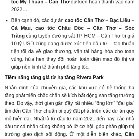
tốc Mỹ Thuận – Cần Thơ
dự kiến hoàn thành vào năm
2022…
Bên cạnh đó, các dự án
cao tốc Cần Thơ – Bạc Liêu –
Cà Mau
,
cao tốc Châu Đốc – Cần Thơ – Sóc
Trăng
cùng tuyến đường sắt TP HCM – Cần Thơ trị giá
10 tỷ USD cũng đang được xúc tiến đầu tư… tạo thuận
tiện tối đa về giao thương, vận tải hàng hóa cho toàn
vùng, hứa hẹn thay đổi hoàn toàn diện mạo đô thị và
giúp nền kinh tế thành phố tăng tốc.
Tiềm năng tăng giá từ hạ tầng Rivera Park
Nhận định của chuyên gia, các khu vực có hệ thống hạ
tầng phát triển chắc chắn sẽ kích bất động sản tăng trưởng
theo. Do vậy, thời gian gần đây rất nhiều “ông lớn” “đại gia”
tìm đến Cần Thơ chuẩn bị quỹ đất phát triển các dự án quy
mô hiện đại. Nhất là từ đầu tư năm 2021 đến nay, các nhà
đầu tư cá nhân cũng không bỏ lỡ cơ hội, góp phần giúp thị
trường giao dịch sôi động. Ở một diễn biến khác,
Cần