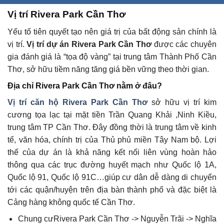
Vị trí Rivera Park Cần Thơ
Yếu tố tiên quyết tạo nên giá trị của bất động sản chính là
vị trí.
Vị trí dự án Rivera Park Cần Thơ
được các chuyên
gia đánh giá là “tọa độ vàng” tại trung tâm Thành Phố Cần
Thơ, sở hữu tiềm năng tăng giá bền vững theo thời gian.
Địa chỉ Rivera Park Cần Thơ nằm ở đâu?
Vị trí căn hộ
Rivera Park Cần Thơ
sở hữu vị trí kim
cương tọa lạc tại mặt tiền Trần Quang Khải ,Ninh Kiều,
trung tâm TP Cần Thơ. Đây đồng thời là trung tâm về kinh
tế, văn hóa, chính trị của Thủ phủ miền Tây Nam bộ. Lợi
thế của dự án là khả năng kết nối liên vùng hoàn hảo
thông qua các trục đường huyết mạch như Quốc lộ 1A,
Quốc lộ 91, Quốc lộ 91C…giúp cư dân dễ dàng di chuyển
tới các quận/huyện trên địa bàn thành phố và đặc biệt là
Cảng hàng không quốc tế Cần Thơ.
Chung cưRivera Park Cần Thơ -> Nguyễn Trãi -> Nghĩa