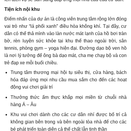
Tiện ích nội khu
Điểm nhấn của dự án là công viên trung tâm rộng lớn đóng
vai trò như “lá phổi xanh” điều hòa không khí. Tại đây, cư
dân có thể thả mình vào làn nước mát lạnh của hồ bơi tràn
bờ, rèn luyện sức khỏe tại khu thể thao ngoài trời, sân
tennis, phòng gym – yoga hiện đại. Đường dạo bộ ven hồ
là nơi lý tưởng để ông bà dạo mát, cha mẹ chạy bộ và con
trẻ đạp xe mỗi buổi chiều.
Trung tâm thương mại hội tụ siêu thị, cửa hàng, bách
hóa đáp ứng mọi nhu cầu mua sắm cho đến các hoạt
động vui chơi giải trí
Thưởng thức ẩm thực khắp mọi miền từ chuỗi nhà
hàng Á – Âu
Khu vui chơi dành cho các cư dân nhí được bố trí cả
không gian bên trong và bên ngoài tòa nhà để cho các
bé phát triển toàn diện cả thể chất lẫn tinh thần