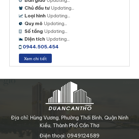
Bàn giao
Updating...
Chủ đầu tư
Updating...
Loại hình
Updating...
Quy mô
Updating...
Số tầng
Updating...
Diện tích
Updating...
0944.505.454
Xem chi tiết
Địa chỉ: Hùng Vương, Phường Thới Bình, Quận Ninh
Kiều, Thành Phố Cần Thơ
Điện thoại: 0949124589