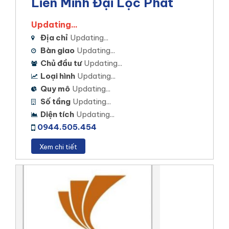
Liên Minh Đại Lộc Phát
Updating...
Địa chỉ
Updating...
Bàn giao
Updating...
Chủ đầu tư
Updating...
Loại hình
Updating...
Quy mô
Updating...
Số tầng
Updating...
Diện tích
Updating...
0944.505.454
Xem chi tiết