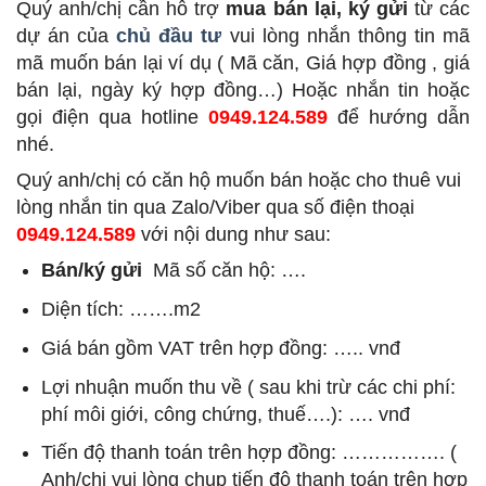
Quý anh/chị cần hỗ trợ
mua bán lại, ký gửi
từ các
dự án của
chủ đầu tư
vui lòng nhắn thông tin mã
mã muốn bán lại ví dụ ( Mã căn, Giá hợp đồng , giá
bán lại, ngày ký hợp đồng…) Hoặc nhắn tin hoặc
gọi điện qua hotline
0949.124.589
để hướng dẫn
nhé.
Quý anh/chị có căn hộ muốn bán hoặc cho thuê vui
lòng nhắn tin qua Zalo/Viber qua số điện thoại
0949.124.589
với nội dung như sau:
Bán/ký gửi
Mã số căn hộ: ….
Diện tích: …….m2
Giá bán gồm VAT trên hợp đồng: ….. vnđ
Lợi nhuận muốn thu về ( sau khi trừ các chi phí:
phí môi giới, công chứng, thuế….): …. vnđ
Tiến độ thanh toán trên hợp đồng: ……………. (
Anh/chị vui lòng chụp tiến độ thanh toán trên hợp