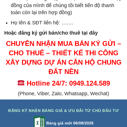
đồng của mình để chúng tôi biết tiến độ thanh
toán còn lại trên hợp đồng)
Họ tên & SĐT liên hệ: …….
Hoặc đăng ký gửi bán/cho thuê tại đây
CHUYÊN NHẬN MUA BÁN KÝ GỬI –
CHO THUÊ – THIẾT KẾ THI CÔNG
XÂY DỰNG DỰ ÁN CĂN HỘ CHUNG
ĐẤT NỀN
Hotline 24/7: 0949.124.589
(Phone, Viber, Zalo, Whatsapp, Wechat)
ĐĂNG KÝ NHẬN BẢNG GIÁ & ƯU ĐÃI TỪ CHỦ ĐẦU TƯ
Bảng giá mới 06/08/2026