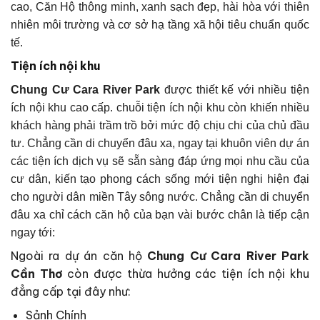
cao, Căn Hộ thông minh, xanh sạch đẹp, hài hòa với thiên
nhiên môi trường và cơ sở hạ tầng xã hội tiêu chuẩn quốc
tế.
Tiện ích nội khu
Chung Cư Cara River Park
được thiết kế với nhiều tiện
ích nội khu cao cấp. chuỗi tiện ích nội khu còn khiến nhiều
khách hàng phải trầm trồ bởi mức độ chịu chi của chủ đầu
tư. Chẳng cần di chuyển đâu xa, ngay tại khuôn viên dự án
các tiện ích dịch vụ sẽ sẵn sàng đáp ứng mọi nhu cầu của
cư dân, kiến tạo phong cách sống mới tiện nghi hiện đại
cho người dân miền Tây sông nước. Chẳng cần di chuyển
đâu xa chỉ cách căn hộ của bạn vài bước chân là tiếp cận
ngay tới:
Ngoài ra dự án căn hộ
Chung Cư Cara River Park
Cần Thơ
còn được thừa hưởng các tiện ích nội khu
đẳng cấp tại đây như:
Sảnh Chính