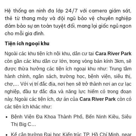
Hệ thống an ninh đa lớp 24/7 với camera giám sát,
thẻ từ thang máy và đội ngũ bảo vệ chuyên nghiệp
đảm bảo sự an toàn tuyệt đối, mang lại giấc ngủ ngon
cho mỗi gia đình.
Tiện ích ngoại khu
Ngoài các khu tiện ích nội khu, dân cư tại
Cara River Park
còn gần các khu dân cư lớn, trong vòng bán kính 3km, sẽ
được thừa hưởng các tiện ích ngoại khu như: Trung tâm
hành chính, ngân sách, trường học, bệnh viện, siêu thị,
chợ,… Với vị trí đắc địa, nơi hẹn sẽ trở thành nơi an cư lạc
nghiệp, đầu tư đắc địa và năng lực hiếm có trong đoạn
này. Ngoài các tiện ích, dự án của
Cara River Park
còn có
các tiện ích khác như:
Bệnh Viện Đa Khoa Thành Phố, Bến Ninh Kiều, Siêu
Thị Big C…
Kế cận trường Đại học Kiến trúc TP.
Hồ Chí Minh, near