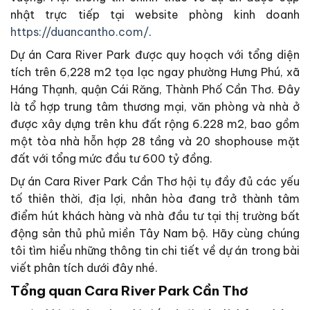
nhật trực tiếp tại website phòng kinh doanh
https://duancantho.com/
.
Dự án Cara River Park được quy hoạch với tổng diện
tích trên 6,228 m2 tọa lạc ngay phường Hưng Phú, xã
Háng Thạnh, quận Cái Răng, Thành Phố Cần Thơ. Đây
là tổ hợp trung tâm thương mại, văn phòng và nhà ở
được xây dựng trên khu đất rộng 6.228 m2, bao gồm
một tòa nhà hỗn hợp 28 tầng và 20 shophouse mặt
đất với tổng mức đầu tư 600 tỷ đồng.
Dự án Cara River Park Cần Thơ hội tụ đầy đủ các yếu
tố thiên thời, địa lợi, nhân hòa đang trở thành tâm
điểm hút khách hàng và nhà đầu tư tại thị trường bất
động sản thủ phủ miền Tây Nam bộ. Hãy cùng chúng
tôi tìm hiểu những thông tin chi tiết về dự án trong bài
viết phân tích dưới đây nhé.
Tổng quan Cara River Park Cần Thơ