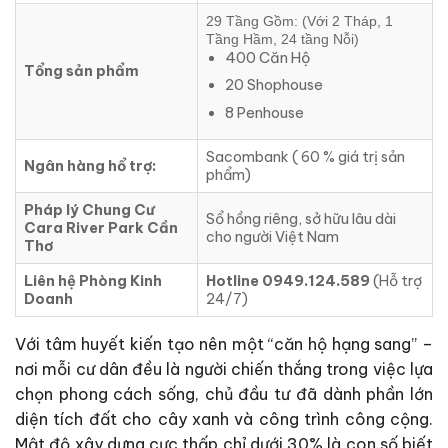
29 Tầng Gồm: (Với 2 Tháp, 1
Tầng Hầm, 24 tầng Nỗi)
400 Căn Hộ
Tổng sản phẩm
20 Shophouse
8 Penhouse
Sacombank ( 60 % giá trị sản
Ngân hàng hổ trợ:
phẩm)
Pháp lý Chung Cư
Sổ hồng riêng, sở hữu lâu dài
Cara River Park Cần
cho người Việt Nam
Thơ
Liên hệ Phòng Kinh
Hotline 0949.124.589
(Hỗ trợ
Doanh
24/7)
Với tâm huyết kiến tạo nên một “căn hộ hạng sang” –
nơi mỗi cư dân đều là người chiến thắng trong việc lựa
chọn phong cách sống, chủ đầu tư đã dành phần lớn
diện tích đất cho cây xanh và công trình công cộng.
Mật độ xây dựng cực thấp chỉ dưới 30% là con số biết