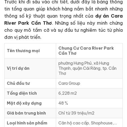
Trước khi đi sâu vào chi tiết, dưới đây là bảng thông
tin tổng quan giúp khách hàng nắm bắt nhanh những
thông số kỹ thuật quan trọng nhất của
dự án Cara
River Park Cần Thơ
. Những số liệu này minh chứng
cho quy mô tầm cỡ và sự đầu tư nghiêm túc từ phía
đơn vị phát triển.
Chung Cư Cara River Park
Tên thương mại
Cần Thơ
phường Hưng Phú, xã Hưng
Vị trí dự án
Thạnh, quận Cái Răng, tp. Cần
Thơ
Chủ đầu tư
Cara Group
Tổng diện tích
6,228 m2
Mật độ xây dựng
48 %
Giá bán trung bình
Chỉ từ 39 triệu/m2
Loại hình sản phẩm
Căn hộ cao cấp, Shophouse,…