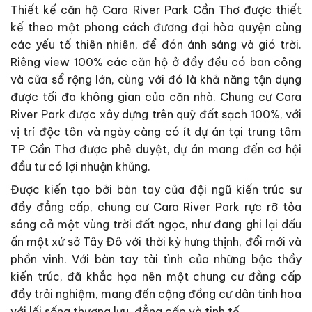
Thiết kế căn hộ Cara River Park Cần Thơ được thiết
kế theo một phong cách đương đại hòa quyện cùng
các yếu tố thiên nhiên, để đón ánh sáng và gió trời.
Riêng view 100% các căn hộ ở đầy đều có ban công
và cửa sổ rộng lớn, cùng với đó là khả năng tận dụng
được tối đa không gian của căn nhà. Chung cư Cara
River Park được xây dựng trên quỹ đất sạch 100%, với
vị trí độc tôn và ngày càng có ít dự án tại trung tâm
TP Cần Thơ được phê duyệt, dự án mang đến cơ hội
đầu tư có lợi nhuận khủng.
Được kiến tạo bởi bàn tay của đội ngũ kiến trúc sư
đầy đẳng cấp, chung cư Cara River Park rực rỡ tỏa
sáng cả một vùng trời đất ngọc, như đang ghi lại dấu
ấn một xứ sở Tây Đô với thời kỳ hưng thịnh, đổi mới và
phồn vinh. Với bàn tay tài tình của những bậc thầy
kiến trúc, đã khắc họa nên một chung cư đẳng cấp
đầy trải nghiệm, mang đến cộng đồng cư dân tinh hoa
với lối sống thượng lưu, đẳng cấp và tinh tế.