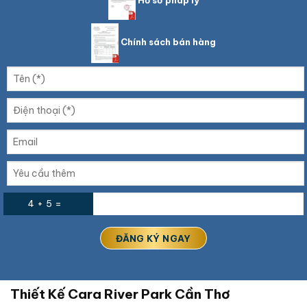
Hồ sơ pháp lý
Chính sách bán hàng
4 + 5 =
Thiết Kế Cara River Park Cần Thơ