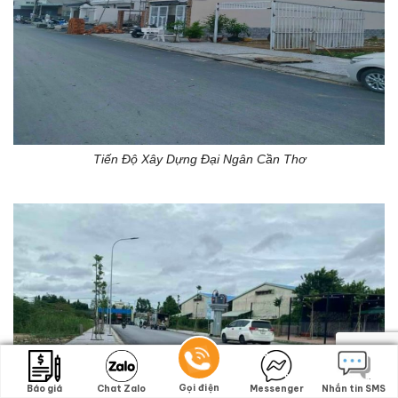
Tiến Độ Xây Dựng Đại Ngân Cần Thơ
Gọi điện
Gọi điện
Báo giá
Báo giá
Chat Zalo
Chat Zalo
Messenger
Messenger
Nhắn tin SMS
Nhắn tin SMS