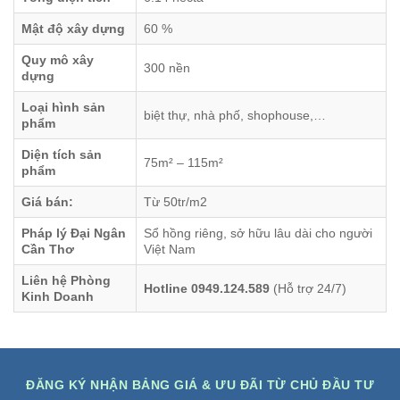
Mật độ xây dựng
60 %
Quy mô xây
300 nền
dựng
Loại hình sản
biệt thự, nhà phố, shophouse,…
phẩm
Diện tích sản
75m² – 115m²
phẩm
Giá bán:
Từ 50tr/m2
Pháp lý Đại Ngân
Sổ hồng riêng, sở hữu lâu dài cho người
Cần Thơ
Việt Nam
Liên hệ Phòng
Hotline 0949.124.589
(Hỗ trợ 24/7)
Kinh Doanh
ĐĂNG KÝ NHẬN BẢNG GIÁ & ƯU ĐÃI TỪ CHỦ ĐẦU TƯ