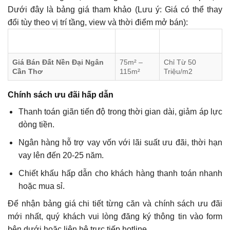
Dưới đây là bảng giá tham khảo (Lưu ý: Giá có thể thay
đổi tùy theo vị trí tầng, view và thời điểm mở bán):
DIỆN
GIÁ BÁN DỰ
LOẠI SẢN PHẨM
TÍCH
KIẾN
Giá Bán Đất Nền Đại Ngân
75m² –
Chỉ Từ 50
Cần Thơ
115m²
Triệu/m2
Chính sách ưu đãi hấp dẫn
Thanh toán giãn tiến độ trong thời gian dài, giảm áp lực
dòng tiền.
Ngân hàng hỗ trợ vay vốn với lãi suất ưu đãi, thời hạn
vay lên đến 20-25 năm.
Chiết khấu hấp dẫn cho khách hàng thanh toán nhanh
hoặc mua sỉ.
Để nhận bảng giá chi tiết từng căn và chính sách ưu đãi
mới nhất, quý khách vui lòng đăng ký thông tin vào form
bên dưới hoặc liên hệ trực tiếp hotline.