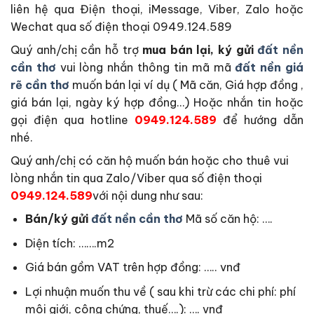
liên hệ qua Điện thoại, iMessage, Viber, Zalo hoặc
Wechat qua số điện thoại 0949.124.589
Quý anh/chị cần hỗ trợ
mua bán lại, ký gửi
đất nền
cần thơ
vui lòng nhắn thông tin mã mã
đất nền giá
rẽ cần thơ
muốn bán lại ví dụ ( Mã căn, Giá hợp đồng ,
giá bán lại, ngày ký hợp đồng…) Hoặc nhắn tin hoặc
gọi điện qua hotline
0949.124.589
để hướng dẫn
nhé.
Quý anh/chị có căn hộ muốn bán hoặc cho thuê vui
lòng nhắn tin qua Zalo/Viber qua số điện thoại
0949.124.589
với nội dung như sau:
Bán/ký gửi
đất nền cần thơ
Mã số căn hộ: ….
Diện tích: …….m2
Giá bán gồm VAT trên hợp đồng: ….. vnđ
Lợi nhuận muốn thu về ( sau khi trừ các chi phí: phí
môi giới, công chứng, thuế….): …. vnđ