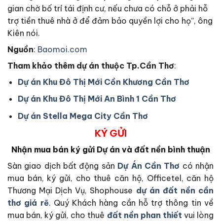
gian chờ bố trí tái định cư, nếu chưa có chỗ ở phải hỗ
trợ tiền thuê nhà ở để đảm bảo quyền lợi cho họ”, ông
Kiên nói.
Nguồn
:
Baomoi.com
Tham khảo thêm dự án thuộc Tp.Cần Thơ
:
Dự án Khu Đô Thị Mới Cồn Khương Cần Thơ
Dự án Khu Đô Thị Mới An Bình 1 Cần Thơ
Dự án Stella Mega City Cần Thơ
KÝ GỬI
Nhận mua bán ký gửi Dự án và đất nền bình thuận
Sàn giao dịch bất động sản
Dự Án Cần Thơ
có nhận
mua bán, ký gửi, cho thuê căn hộ, Officetel, căn hộ
Thương Mại Dịch Vụ, Shophouse
dự án đất nền cần
thơ giá rẽ
. Quý Khách hàng cần hỗ trợ thông tin về
mua bán, ký gửi, cho thuê
đất nền phan thiết
vui lòng