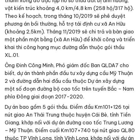
thành xong đo đạc lập hồ sơ thửa đất bị ảnh hưởng,
vật kiến trúc khoảng 4,0 km/4,8 km (258 hộ/317 hộ).
Theo kế hoạch, trong tháng 10/2019 sẽ phê duyệt
phương án bồi thường, hỗ trợ tái định cư xã An Hữu
(khoảng 2,5km). Tháng 11/2019 sẽ chi trả và bàn giao
một phần mặt bằng (xã An Hữu) để khởi công và triển
khai thi công hạng mục đường dẫn thuộc gói thầu
XL.01.
Ông Đinh Công Minh, Phó giám đốc Ban QLDA7 cho
biết, dự án thành phần đầu tư xây dựng cầu Mỹ Thuận
2 và đường dẫn hai đầu cầu thuộc Dự án xây dựng
một số đoạn đường bộ cao tốc trên tuyến Bắc – Nam
phía Đông giai đoạn 2017-2020.
Dự án bao gồm 5 gói thầu. Điểm đầu Km101+126 tại
nút giao An Thái Trung thuộc huyện Cái Bè, tỉnh Tiền
Giang, khớp nối với dự án đường cao tốc Trung Lương
– Mỹ Thuận. Điểm cuối Km107+740 tại nút giao QL80
thuộc TP Vĩnh Long, tỉnh Vĩnh Long, khớp nối với dự án