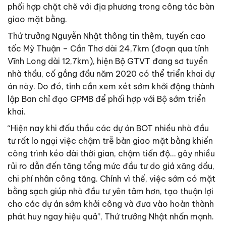
phối hợp chặt chẽ với địa phương trong công tác bàn
giao mặt bằng.
Thứ trưởng Nguyễn Nhật thông tin thêm, tuyến cao
tốc Mỹ Thuận – Cần Thơ dài 24,7km (đoạn qua tỉnh
Vĩnh Long dài 12,7km), hiện Bộ GTVT đang sơ tuyển
nhà thầu, cố gắng đầu năm 2020 có thể triển khai dự
án này. Do đó, tỉnh cần xem xét sớm khởi động thành
lập Ban chỉ đạo GPMB để phối hợp với Bộ sớm triển
khai.
“Hiện nay khi đấu thầu các dự án BOT nhiều nhà đầu
tư rất lo ngại việc chậm trễ bàn giao mặt bằng khiến
công trình kéo dài thời gian, chậm tiến độ… gây nhiều
rủi ro dẫn đến tăng tổng mức đầu tư do giá xăng dầu,
chi phí nhân công tăng. Chính vì thế, việc sớm có mặt
bằng sạch giúp nhà đầu tư yên tâm hơn, tạo thuận lợi
cho các dự án sớm khởi công và đưa vào hoàn thành
phát huy ngay hiệu quả”, Thứ trưởng Nhật nhấn mạnh.