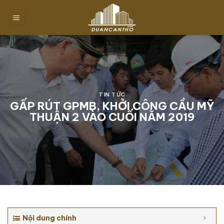
Chuyển
đến
nội
dung
TIN TỨC
GẤP RÚT GPMB, KHỞI CÔNG CẦU MỸ
THUẬN 2 VÀO CUỐI NĂM 2019
Nội dung chính