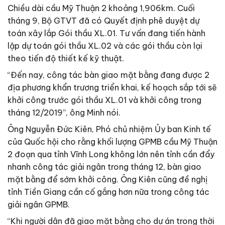
Chiều dài cầu Mỹ Thuận 2 khoảng 1,906km. Cuối
tháng 9, Bộ GTVT đã có Quyết định phê duyệt dự
toán xây lắp Gói thầu XL.01. Tư vấn đang tiến hành
lập dự toán gói thầu XL.02 và các gói thầu còn lại
theo tiến độ thiết kế kỹ thuật.
“Đến nay, công tác bàn giao mặt bằng đang được 2
địa phương khẩn trương triển khai, kế hoạch sắp tới sẽ
khởi công trước gói thầu XL.01 và khởi công trong
tháng 12/2019”, ông Minh nói.
Ông Nguyễn Đức Kiên, Phó chủ nhiệm Ủy ban Kinh tế
của Quốc hội cho rằng khối lượng GPMB cầu Mỹ Thuận
2 đoạn qua tỉnh Vĩnh Long không lớn nên tỉnh cần đẩy
nhanh công tác giải ngân trong tháng 12, bàn giao
mặt bằng để sớm khởi công. Ông Kiên cũng đề nghị
tỉnh Tiền Giang cần cố gắng hơn nữa trong công tác
giải ngân GPMB.
“Khi người dân đã giao mặt bằng cho dự án trong thời