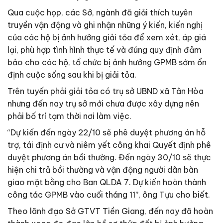
Qua cuộc họp, các Sở, ngành đã giải thích tuyên
truyền vận động và ghi nhận những ý kiến, kiến nghị
của các hộ bị ảnh hưởng giải tỏa để xem xét, áp giá
lại, phù hợp tình hình thực tế và đúng quy định đảm
bảo cho các hộ, tổ chức bị ảnh hưởng GPMB sớm ổn
định cuộc sống sau khi bị giải tỏa.
Trên tuyến phải giải tỏa có trụ sở UBND xã Tân Hòa
nhưng đến nay trụ sở mới chưa được xây dựng nên
phải bố trí tạm thời nơi làm việc.
“Dự kiến đến ngày 22/10 sẽ phê duyệt phương án hỗ
trợ, tái định cư và niêm yết công khai Quyết định phê
duyệt phương án bồi thường. Đến ngày 30/10 sẽ thực
hiện chi trả bồi thường và vận động người dân bàn
giao mặt bằng cho Ban QLDA 7. Dự kiến hoàn thành
công tác GPMB vào cuối tháng 11”, ông Tựu cho biết.
Theo lãnh đạo Sở GTVT Tiền Giang, đến nay đã hoàn