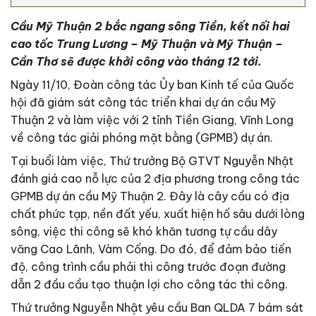
Cầu Mỹ Thuận 2 bắc ngang sông Tiền, kết nối hai
cao tốc Trung Lương – Mỹ Thuận và Mỹ Thuận –
Cần Thơ sẽ được khởi công vào tháng 12 tới.
Ngày 11/10, Đoàn công tác Ủy ban Kinh tế của Quốc
hội đã giám sát công tác triển khai dự án cầu Mỹ
Thuận 2 và làm việc với 2 tỉnh Tiền Giang, Vĩnh Long
về công tác giải phóng mặt bằng (GPMB) dự án.
Tại buổi làm việc, Thứ trưởng Bộ GTVT Nguyễn Nhật
đánh giá cao nỗ lực của 2 địa phương trong công tác
GPMB dự án cầu Mỹ Thuận 2. Đây là cây cầu có địa
chất phức tạp, nền đất yếu, xuất hiện hố sâu dưới lòng
sông, việc thi công sẽ khó khăn tương tự cầu dây
văng Cao Lãnh, Vàm Cống. Do đó, để đảm bảo tiến
độ, công trình cầu phải thi công trước đoạn đường
dẫn 2 đầu cầu tạo thuận lợi cho công tác thi công.
Thứ trưởng Nguyễn Nhật yêu cầu Ban QLDA 7 bám sát