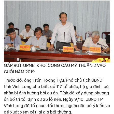
GẤP RÚT GPMB, KHỞI CÔNG CẦU MỸ THUẬN 2 VÀO
CUỐI NĂM 2019
Trước đó, ông Trần Hoàng Tựu, Phó chủ tịch UBND
tỉnh Vĩnh Long cho biết có 117 tổ chức, hộ gia đình, cá
nhân bị ảnh hưởng bởi dự án. Tỉnh đã xây dựng phương
án bố trí tái định cư 25 lô nền. Ngày 9/10, UBND TP
Vĩnh Long đã tổ chức đối thoại, người dân có ý kiến và
đề xuất xem xét lại giá bồi thường.