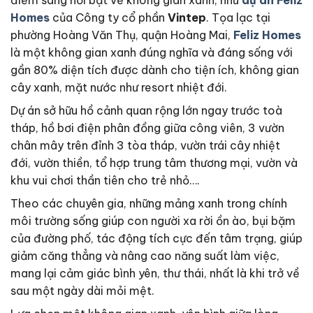
điểm sáng nổi bật về không gian xanh, như
dự án Feliz
Homes
của Công ty cổ phần
Vintep
. Tọa lạc tại
phường Hoàng Văn Thụ, quận Hoàng Mai,
Feliz Homes
là một không gian xanh đúng nghĩa và đáng sống với
gần 80% diện tích được dành cho tiện ích, không gian
cây xanh, mặt nước như resort nhiệt đới.
Dự án sở hữu hồ cảnh quan rộng lớn ngay trước toà
tháp, hồ bơi điện phân đồng giữa công viên, 3 vườn
chân mây trên đỉnh 3 tòa tháp, vườn trái cây nhiệt
đới, vườn thiền, tổ hợp trung tâm thương mại, vườn và
khu vui chơi thần tiên cho trẻ nhỏ….
Theo các chuyên gia, những mảng xanh trong chính
môi trường sống giúp con người xa rời ồn ào, bụi bặm
của đường phố, tác động tích cực đến tâm trạng, giúp
giảm căng thẳng và nâng cao năng suất làm việc,
mang lại cảm giác bình yên, thư thái, nhất là khi trở về
sau một ngày dài mỏi mệt.