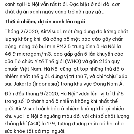
xanh tại Hà Nội vẫn rất ít ỏi. Đặc biệt ở nội đô, cơn
khát dự án xanh ngày càng trở nên gay gắt.
Thời ô nhiễm, dự án xanh lên ngôi
Tháng 2/2020, AirVisual, một ứng dụng đo lường chất
lượng không khí, đã công bố một báo cáo gây chấn
động: nồng độ bụi mịn PM2.5 trung bình ở Hà Nội là
46,9 microgam/m3, cao gấp gần 5 lần khuyến cáo
của Tổ chức Y tế Thế giới (WHO) và gần 2 lần quy
chuẩn Việt Nam. Hà Nội cũng lọt top những thủ đô ô
nhiễm nhất thế giới, đứng vị trí thứ 7, và chỉ “chịu” xếp
sau Jakarta (Indonesia) trong khu vực Đông Nam Á.
Đên đầu tháng 9/2020, Hà Nội “vươn lên” vị trí thứ 5
trong số 10 thành phố ô nhiễm không khí nhất thế
giới. Air Visual cảnh báo ô nhiễm không khí tại nhiều
khu vực Hà Nội ở ngưỡng màu đỏ, với chỉ số chất lượng
không khí (AQI) là 179, tương đương mức có hại cho
sức khỏe tất cả mọi người.