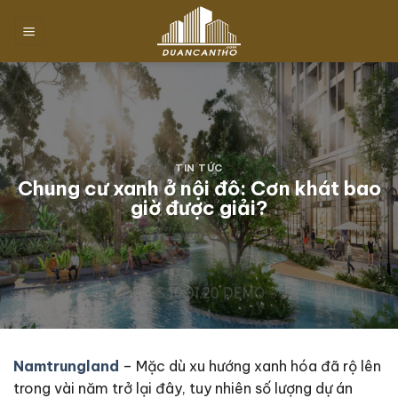
Chuyển
đến
nội
dung
TIN TỨC
Chung cư xanh ở nội đô: Cơn khát bao
giờ được giải?
Namtrungland
– Mặc dù xu hướng xanh hóa đã rộ lên
trong vài năm trở lại đây, tuy nhiên số lượng dự án