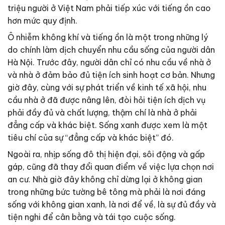
triệu người ở Việt Nam phải tiếp xúc với tiếng ồn cao
hơn mức quy định.
Ô nhiễm không khí và tiếng ồn là một trong những lý
do chính làm dịch chuyển nhu cầu sống của người dân
Hà Nội. Trước đây, người dân chỉ có nhu cầu về nhà ở
và nhà ở đảm bảo đủ tiện ích sinh hoạt cơ bản. Nhưng
giờ đây, cùng với sự phát triển về kinh tế xã hội, nhu
cầu nhà ở đã được nâng lên, đòi hỏi tiện ích dịch vụ
phải đầy đủ và chất lượng, thậm chí là nhà ở phải
đẳng cấp và khác biệt. Sống xanh được xem là một
tiêu chí của sự “đẳng cấp và khác biệt” đó.
Ngoài ra, nhịp sống đô thị hiện đại, sôi động và gấp
gáp, cũng đã thay đổi quan điểm về việc lựa chọn nơi
an cư. Nhà giờ đây không chỉ dừng lại ở không gian
trong những bức tường bê tông mà phải là nơi đáng
sống với không gian xanh, là nơi để về, là sự đủ đầy và
tiện nghi để cân bằng và tái tạo cuộc sống.