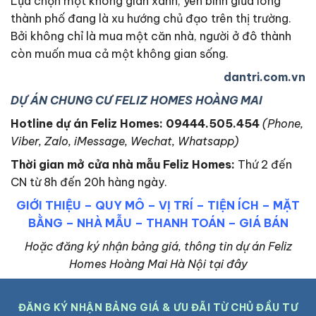
Lựa chọn một không gian xanh, yên bình giữa lòng
thành phố đang là xu hướng chủ đạo trên thị trường.
Bởi không chỉ là mua một căn nhà, người ở đô thành
còn muốn mua cả một không gian sống.
dantri.com.vn
DỰ ÁN CHUNG CƯ FELIZ HOMES HOÀNG MAI
Hotline dự án Feliz Homes: 09444.505.454
(Phone,
Viber, Zalo, iMessage, Wechat, Whatsapp)
Thời gian mở cửa nhà mẫu Feliz Homes
:
Thứ 2 đến
CN từ 8h đến 20h hàng ngày.
GIỚI THIỆU
–
QUY MÔ
–
VỊ TRÍ
–
TIỆN ÍCH
–
MẶT
BẰNG
–
NHÀ MẪU
–
THANH TOÁN
–
GIÁ BÁN
Hoặc đăng ký nhận bảng giá, thông tin dự án Feliz
Homes Hoàng Mai Hà Nội tại đây
ĐĂNG KÝ NHẬN BẢNG GIÁ & ƯU ĐÃI TỪ CHỦ ĐẦU TƯ