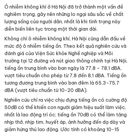
Ô nhiễm không khí ở Hà Nội đã trở thành một vấn đề
nghiêm trọng, gây nên những lo ngại sâu sắc về chất
lượng sống của người dân, nhất là khi tình trạng này
diễn biến liên tục trong một thời gian dài.
Không chỉ ô nhiễm không khí, Hà Nội cũng dẫn đầu về
mức độ ô nhiễm tiếng ồn. Theo kết quả nghiên cứu và
đánh giá của Viện Sức khỏe Nghề nghiệp và Môi
trường tại 12 đường và nút giao thông chính tại Hà Nội,
tiếng ồn trung bình vào ban ngày là 77,8 – 78,1 dBA,
vượt tiêu chuẩn cho phép từ 7,8 đến 8,1 dBA. Tiếng ồn
tương đương trung bình vào ban đêm là 65,3-75,7
dBA (vượt tiêu chuẩn từ 10-20 dBA).
Nghiên cứu chỉ ra việc chịu đựng tiếng ồn có cường độ
50dB có thể khiến con người giảm hiệu suất làm việc,
nhất là lao động trí óc; tiếng ồn 70dB có thể làm tăng
nhịp thở, nhịp tim, huyết áp, ảnh hưởng đến dạ dày và
giảm hứng thú lao động. Ước tính có khoảng 10-15