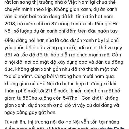
rất lớn song thị trường nhà ở Việt Nam lại chưa thể
chuyển mình theo kịp. Không gian xanh, dự án xanh
vẫn là một bài toán dang dở khi tính đến hết năm
2018, cả nước chỉ có 87 công trình xanh. Riêng ở Hà
Nội, số lượng dự án xanh chỉ đếm trên đầu ngón tay.
Điều đáng nói hơn nữa là các dự án xanh này lại chủ
yếu phân bổ ở các vùng ngoại ô, nơi có lợi thế về quỹ
đất và tốc độ đô thị hóa diễn ra chưa mạnh mẽ. Còn
ở nội đô, nơi có mật độ xây dựng cao và dân cư đông
đúc, không gian xanh gần như đã trở thành một thứ
“xa xỉ phẩm”. Cũng bởi vì trong hơn mười năm qua,
không gian của Hà Nội đã bị thu hẹp đi đáng kể khi
thành phố mất tới 21 hồ nước, khiến diện tích mặt hồ
giảm từ 850ha xuống còn 547ha. “Cơn khát” không
gian xanh, dự án xanh ở nội đô vì vậy cứ dai dẳng và
ngày càng gay gắt hơn.
Tuy nhiên, thị trường nội đô Hà Nội vẫn tồn tại những