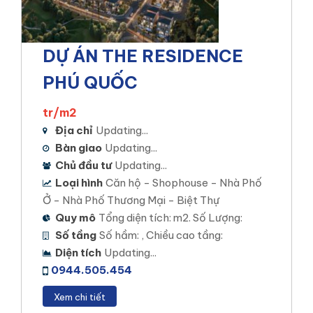
DỰ ÁN THE RESIDENCE
PHÚ QUỐC
tr/m2
Stella Mega City
Địa chỉ
Updating...
Bàn giao
Updating...
Chủ đầu tư
Updating...
STK AN BÌNH
Loại hình
Căn hộ - Shophouse - Nhà Phố
Vị trí dự án: Phường An Bình, Quận Ninh Kiều, TP.
Ở - Nhà Phố Thương Mại - Biệt Thự
Cần Thơ.
Quy mô
Tổng diện tích: m2. Số Lượng:
Loại hình đầu tư: Nhà Phố – Biệt Thự – Shophouse
Số tầng
Số hầm: , Chiều cao tầng:
– Thương mại
Diện tích
Updating...
0944.505.454
Diện tích khu đất: 10,5 ha
Xem chi tiết
Mật độ xây dựng: 45%