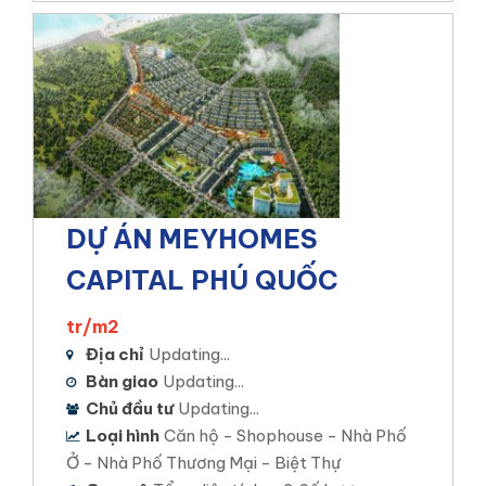
Tổng số sản phẩm: 339 sản phẩm.
Xem chi tiết
DỰ ÁN MEYHOMES
CAPITAL PHÚ QUỐC
tr/m2
Địa chỉ
Updating...
Bàn giao
Updating...
Stk An Bình Cần Thơ
Chủ đầu tư
Updating...
Loại hình
Căn hộ - Shophouse - Nhà Phố
Ở - Nhà Phố Thương Mại - Biệt Thự
CỒN KHƯƠNG DIAMOND CITY