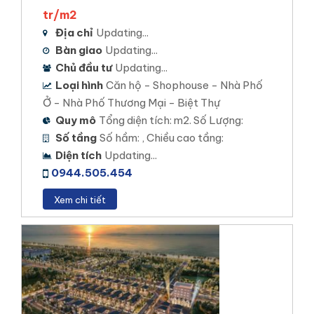
tr/m2
STELLA MEGA CITY
Địa chỉ
Updating...
Vị trí dự án: Đường Đặng Văn Dày, phường Bình
Bàn giao
Updating...
Thủy,Bình Thủy, Cần Thơ
Chủ đầu tư
Updating...
Loại hình đầu tư: Đất nền , Nhà Phố, Căn hộ –
Loại hình
Căn hộ - Shophouse - Nhà Phố
Thương mại
Ở - Nhà Phố Thương Mại - Biệt Thự
Quy mô
Tổng diện tích: m2. Số Lượng:
Diện tích khu đất: 150 ha
Số tầng
Số hầm: , Chiều cao tầng:
Mật độ xây dựng: 42,1%
Diện tích
Updating...
0944.505.454
Tổng số sản phẩm: 5000 sản phẩm chia làm nhiều
đợt mở bán.
Xem chi tiết
Xem chi tiết