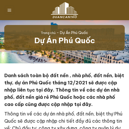
Chuyển
đến
nội
dung
-
Dự Án Phú Quốc
Trang chủ
Dự Án Phú Quốc
Danh sách toàn bộ đất nền , nhà phố, đất nền, biệt
thự, dự án Phú Quốc tháng 12/2021 sẽ được cập
nhập liên tục tại đây. Thông tin về các dự án nhà
phố, đất nền giá rẻ Phú Quốc hoặc các nhà phố
cao cấp cũng được cập nhập tại đây.
Thông tin về các dự án nhà phố, đất nền, biệt thự Phú
Quốc sẽ được cập nhập chi tiết đầy đủ các thông tin
về: Chủ đầu tư, công ty xây dựng, công ty quản lý dự