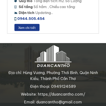
Quy mô
Tổng diện tích: m2. Số Lượng:
Vị trí dự án: Cồn Khương, Phường Cái Khế, Quận
Số tầng
Số hầm: , Chiều cao tầng:
Ninh Kiều, TP Cần Thơ
Diện tích
Updating...
Loại hình đầu tư: Nhà Phố Biệt Thự Thương mại
0944.505.454
Diện tích khu đất: 23 ha
Xem chi tiết
Mật độ xây dựng: 55%
Tổng số sản phẩm: 400 sản phẩm.
Xem chi tiết
Địa chỉ: Hùng Vương, Phường Thới Bình, Quận Ninh
Kiều, Thành Phố Cần Thơ
Điện thoại: 0949124589
Website: https://duancantho.com/
Email: duancantho@gmail.com