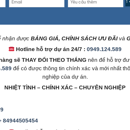
1 
 nhận được
BẢNG GIÁ, CHÍNH SÁCH ƯU ĐÃI
và
G
Hotline hỗ trợ dự án 24/7 :
0949.124.589
án hàng sẽ THAY ĐỔI THEO THÁNG
nên để hỗ trợ đư
.589
để có được thông tin chính xác và mới nhất th
nghiệp của dự án.
NHIỆT TÌNH – CHÍNH XÁC – CHUYÊN NGHIỆP
89
 + 84944505454