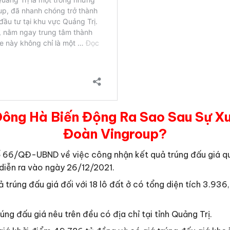
Đông Hà Biến Động Ra Sao Sau Sự X
Đoàn Vingroup?
số 66/QĐ-UBND về việc công nhận kết quả trúng đấu giá q
á diễn ra vào ngày 26/12/2021.
 trúng đấu giá đối với 18 lô đất ở có tổng diện tích 3.93
úng đấu giá nêu trên đều có địa chỉ tại tỉnh Quảng Trị.