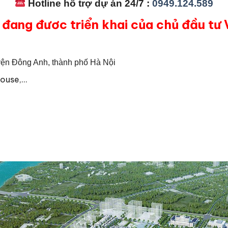
Hotline hỗ trợ dự án 24/7 :
0949.124.589
 đang đươc triển khai của chủ đầu tư
ện Đông Anh, thành phố Hà Nội
house,…