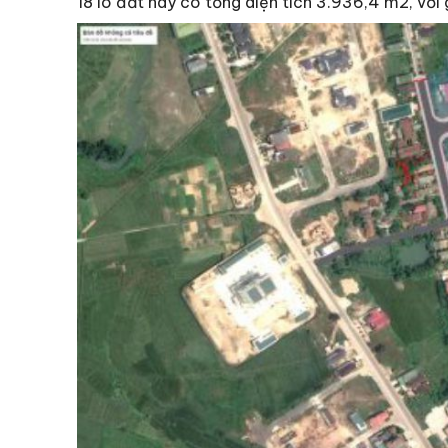
18 lô đất này có tổng diện tích 3.936,4 m2, vớ