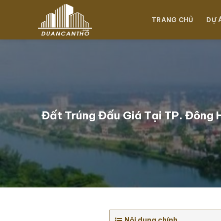
Chuyển
đến
TRANG CHỦ
DỰ 
nội
dung
Đất Trúng Đấu Giá Tại TP. Đông 
Nội dung chính