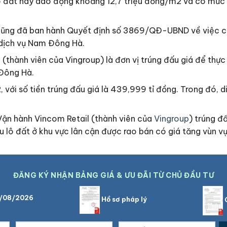
 lô đất này dao động khoảng 12,7 triệu đồng/m2 và có mức 
 cũng đã ban hành Quyết định số 3869/QĐ-UBND về việc c
 dịch vụ Nam Đông Hà.
thành viên của Vingroup) là đơn vị trúng đấu giá để thực
Đông Hà.
, với số tiền trúng đấu giá là 439,999 tỉ đồng. Trong đó, di
Vận hành Vincom Retail (thành viên của
Vingroup
) trúng đấ
u lô đất ở khu vực lân cận được rao bán có giá tăng vùn v
ĐĂNG KÝ NHẬN BẢNG GIÁ & ƯU ĐÃI TỪ CHỦ ĐẦU TƯ
7/08/2026
Hồ sơ pháp lý
C