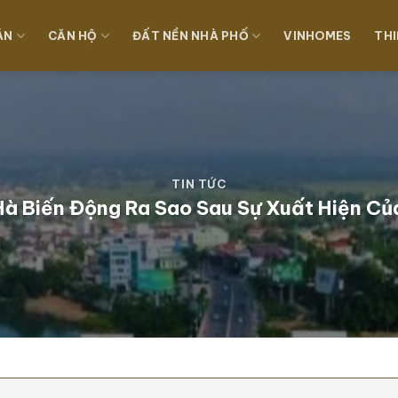
ÁN
CĂN HỘ
ĐẤT NỀN NHÀ PHỐ
VINHOMES
THI
TIN TỨC
Hà Biến Động Ra Sao Sau Sự Xuất Hiện C