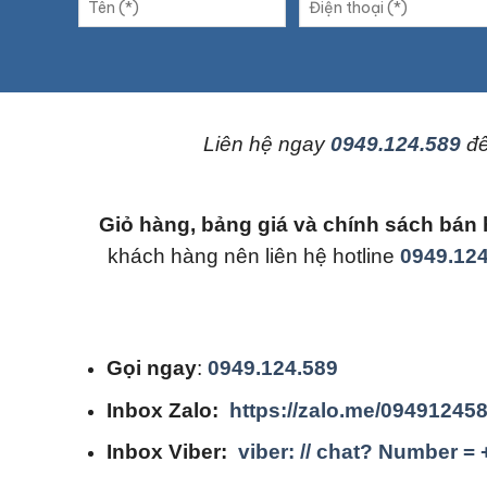
L
iên hệ ngay
0949.124.589
để
Giỏ hàng, bảng giá và chính sách b
khách hàng nên liên hệ hotline
0949.124
Gọi ngay
:
0949.124.589
Inbox Zalo:
https://zalo.me/09491245
Inbox Viber:
viber: // chat? Number =