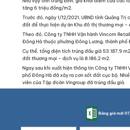
Như vậy tính trung bình, giá khởi điểm của các
tăng 6 triệu đồng/m2.
Trước đó, ngày 1/12/2021, UBND tỉnh Quảng Trị
đất để thực hiện dự án Khu đô thị thương mại –
Theo đó, Công ty TNHH Vận hành Vincom Retail (
Đông Hà thuộc phường Đông Lương, thành phố 
Cụ thể, tổng diện tích trúng đấu giá 53.187,9 m2
đất thương mại – dịch vụ là 8.186,2 m2.
Ngay sau khi xuất hiện thông tin Công ty TNHH 
phố Đông Hà đã xảy ra cơn sốt đất cục bộ. Nhiề
viên của Tập đoàn Vingroup đã trúng đấu giá.
Bảng giá mới 0