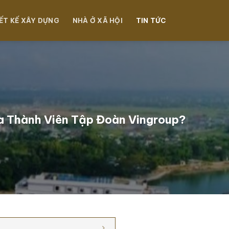
ẾT KẾ XÂY DỰNG
NHÀ Ở XÃ HỘI
TIN TỨC
ủa Thành Viên Tập Đoàn Vingroup?