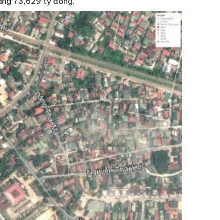
oảng 73,629 tỷ đồng.