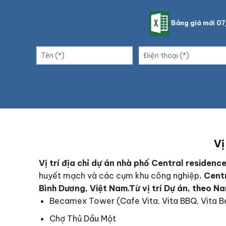
Bảng giá mới 0
Vị
Vị trí địa chỉ dự án nhà phố Central residenc
huyết mạch và các cụm khu công nghiệp
. Cent
Bình Dương, Việt Nam.
Từ vị trí Dự án, theo N
Becamex Tower (Cafe Vita, Vita BBQ, Vita B
Chợ Thủ Dầu Một