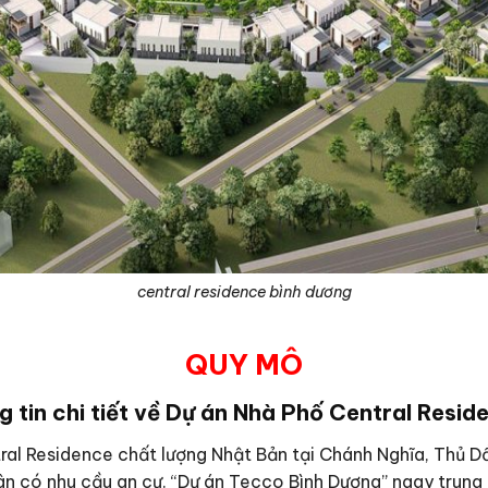
central residence bình dương
QUY MÔ
 tin chi tiết về Dự án Nhà Phố Central Resi
ral Residence chất lượng Nhật Bản tại Chánh Nghĩa, Thủ D
ân có nhu cầu an cư. “Dự án Tecco Bình Dương” ngay trung