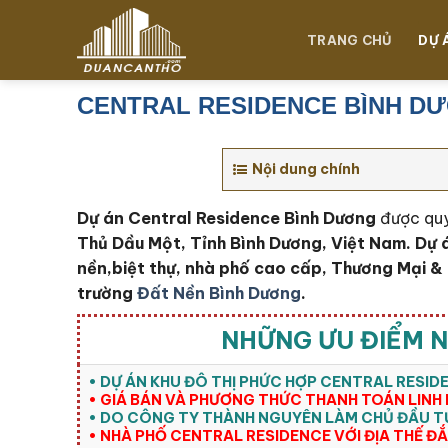
Chuyển
đến
TRANG CHỦ
DỰ 
nội
dung
CENTRAL RESIDENCE BÌNH D
Nội dung chính
Dự án Central Residence Bình Dương
được quy
Thủ Dầu Một, Tỉnh Bình Dương, Việt Nam. Dự 
nền,biệt thự, nhà phố cao cấp, Thương Mại & 
trường
Đất Nền Bình Dương
.
NHỮNG ƯU ĐIỂM N
• DỰ ÁN KHU ĐÔ THỊ PHỨC HỢP CENTRAL RESID
• GIÁ BÁN VÀ PHƯƠNG THỨC THANH TOÁN LINH
• DO CÔNG TY THÀNH NGUYÊN LÀM CHỦ ĐẦU T
• NHÀ PHỐ CENTRAL RESIDENCE VỚI ĐỊA THẾ Đ