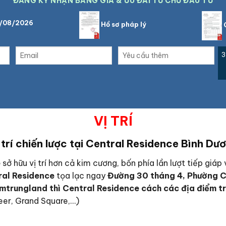
ĐĂNG KÝ NHẬN BẢNG GIÁ & ƯU ĐÃI TỪ CHỦ ĐẦU TƯ
7/08/2026
Hồ sơ pháp lý
C
3
VỊ TRÍ
 trí chiến lược tại Central Residence Bình Dư
e
sở hữu vị trí hơn cả kim cương, bốn phía lần lượt tiếp giá
ral Residence
tọa lạc ngay
Đường 30 tháng 4, Phường C
amtrungland thì Central Residence cách các địa điểm tr
eer, Grand Square,…)