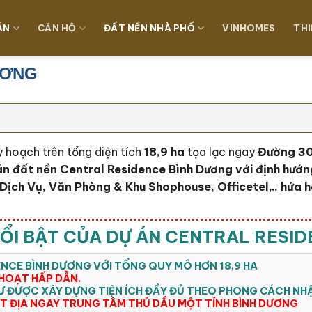
ÁN
CĂN HỘ
ĐẤT NỀN NHÀ PHỐ
VINHOMES
THI
ƯƠNG
 hoạch trên tổng diện tích
18,9 ha
tọa lạc ngay
Đường 30
án đất nền Central Residence Bình Dương với định hướn
Dịch Vụ, Văn Phòng & Khu Shophouse, Officetel,.. hứa h
ỔI BẬT CỦA DỰ ÁN CENTRAL RESI
ENCE BÌNH DƯƠNG VỚI TỔNG QUY MÔ HƠN 18,9 HA
 HOẠT HẤP DẪN.
Ư ĐƯỢC XÂY DỰNG TIỆN ÍCH ĐẦY ĐỦ THEO PHONG CÁCH NH
ẮT ĐỊA NGAY TRUNG TÂM THỦ DẦU MỘT TỈNH BÌNH DƯƠNG