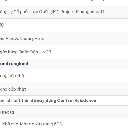
ông ty Cổ phần Lạc Quân (IMC Project Management).
MC
he Alcove Library Hotel
gân hàng Quốc Dân – NCB
amtrungland
ang cập nhật
ang cập nhật
em chi tiết
tiến độ xây dựng Central Reisdence
9 hecta
Nhà phố: Mật độ xây dựng 80%.