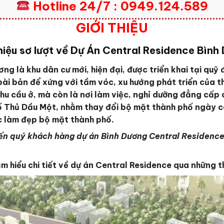
Hotline 24/7 : 0949.124.589
GIỚI THIỆU
thiệu sơ lượt về Dự Án Central Residence Bình
g là khu dân cư mới, hiện đại, được triển khai tại qu
bài bản để xứng với tầm vóc, xu hướng phát triển của t
u cầu ở, mà còn là nơi làm việc, nghỉ dưỡng đẳng cấp 
ố Thủ Dầu Một, nhằm thay đổi bộ mặt thành phố ngày c
ệc làm đẹp bộ mặt thành phố.
u đến quý khách hàng dự án Bình Dương Central Residen
ìm hiểu chi tiết về dự án Central Residence qua những t