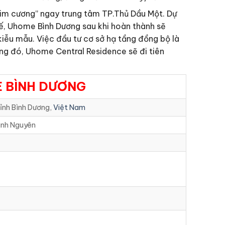
“kim cương” ngay trung tâm TP.Thủ Dầu Một. Dự
thế, Uhome Bình Dương sau khi hoàn thành sẽ
iễu mẫu. Việc đầu tư cơ sở hạ tầng đồng bộ là
ng đó, Uhome Central Residence sẽ đi tiên
 BÌNH DƯƠNG
ỉnh Bình Dương,
Việt Nam
ành Nguyên