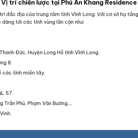
Vị trí chiến lược tại
Phú An Khang Residence
 trí đắc địa của trung tâm tỉnh Vĩnh Long. Với cơ sở hạ tần
 dàng tới các tỉnh vùng lân cận như:
Thanh Đức, Huyện Long Hồ tỉnh Vĩnh Long.
ng 8.
 các tỉnh miền tây.
QL 57.
ng Trần Phú, Phạm Văn Bướng,…
Vinh.