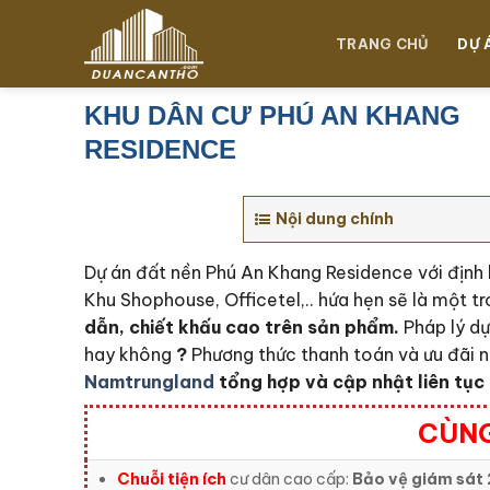
Chuyển
đến
TRANG CHỦ
DỰ 
nội
dung
KHU DÂN CƯ PHÚ AN KHANG
RESIDENCE
Nội dung chính
Dự án đất nền Phú An Khang Residence với định 
Khu Shophouse, Officetel,.. hứa hẹn sẽ là một t
dẫn, chiết khấu cao trên sản phẩm.
Pháp lý d
hay không
?
Phương thức thanh toán và ưu đãi 
Namtrungland
tổng hợp và cập nhật liên tục 
CÙNG
Chuỗi tiện ích
cư dân cao cấp:
Bảo vệ giám sát 