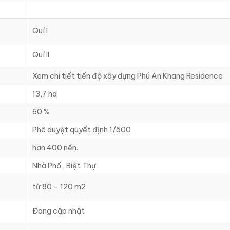
Quí I
Quí II
Xem chi tiết tiến độ xây dựng Phú An Khang Residence
13,7 ha
60 %
Phê duyệt quyết định 1/500
hơn 400 nền.
Nhà Phố , Biệt Thự
từ 80 – 120 m2
Đang cập nhật