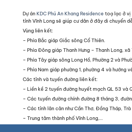
Dự án
KDC Phú An Khang Residence
toạ lạc ở vị
tỉnh Vĩnh Long sẽ giúp cư dân ở đây di chuyển dễ
Vùng liên kết:
– Phía Bắc giáp Giắc sông Cổ Thiên.
– Phía Đông giáp Thanh Hưng – Thanh Long, xã 
– Phía Tây giáp sông Long Hồ, Phường 2 và Phườ
– Phía Nam giáp phường 1, phường 4 và hướng về
Các tỉnh và tuyến đường liên kết:
– Liền kề 2 tuyến đường huyết mạch QL 53 và 
– Các tuyến đường chính đường 8 tháng 3, đườ
– Các tỉnh lân cân như Cần Thơ, Đồng Tháp, Trà 
– Trung tâm thành phố Vĩnh Long,…