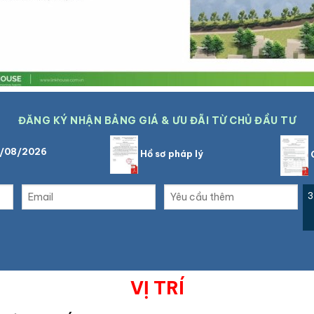
ĐĂNG KÝ NHẬN BẢNG GIÁ & ƯU ĐÃI TỪ CHỦ ĐẦU TƯ
6/08/2026
Hồ sơ pháp lý
C
3
VỊ TRÍ