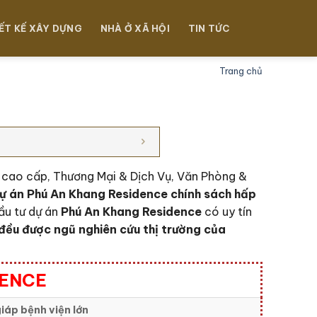
ẾT KẾ XÂY DỰNG
NHÀ Ở XÃ HỘI
TIN TỨC
Trang chủ
ư cao cấp, Thương Mại & Dịch Vụ, Văn Phòng &
ự án Phú An Khang Residence c
hính sách hấp
ầu tư dự án
Phú An Khang Residence
có uy tín
đều được ngũ nghiên cứu thị trường của
DENCE
iáp bệnh viện lớn