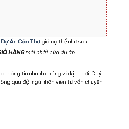
ũ
Dự Án Cần Thơ
giá cụ thể như sau:
IỎ HÀNG
mới nhất của dự án.
c thông tin nhanh chóng và kịp thời. Quý
hông qua đội ngũ nhân viên tư vấn chuyên