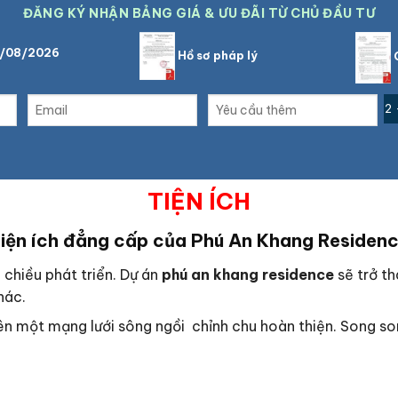
ĐĂNG KÝ NHẬN BẢNG GIÁ & ƯU ĐÃI TỪ CHỦ ĐẦU TƯ
6/08/2026
Hồ sơ pháp lý
C
2 
TIỆN ÍCH
iện ích đẳng cấp của Phú An Khang Residen
 chiều phát triển. Dự án
phú an khang residence
sẽ trở th
khác.
ên một mạng lưới sông ngồi chỉnh chu hoàn thiện. Song so