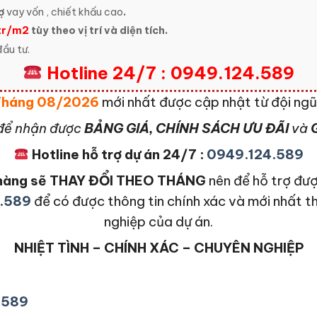
ợ
vay vốn , chiết khấu cao
.
tr/m2
tùy theo vị trí và diện tích.
ầu tư.
Hotline 24/7 : 0949.124.589
 Tháng 08/2026
mới nhất được cập nhật từ đội ng
để nhận được
BẢNG GIÁ, CHÍNH SÁCH ƯU ĐÃI
và
G
Hotline hỗ trợ dự án 24/7 :
0949.124.589
n hàng sẽ THAY ĐỔI THEO THÁNG
nên để hỗ trợ đượ
.589
để có được thông tin chính xác và mới nhất t
nghiệp của dự án.
NHIỆT TÌNH – CHÍNH XÁC – CHUYÊN NGHIỆP
4589