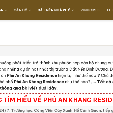
ÁN
CĂN HỘ
ĐẤT NỀN NHÀ PHỐ
VINHOMES
THI
hướng phát triển trở thành khu phước hợp căn hộ chung c
rong những dự án hot nhất thị trường Đất Nền Bình Dương.
D
ự án
Phú An Khang Residence
hiện tại như thế nào
?
Chủ đ
nhà phố
Phú An Khang Residence
như thế nào?
,… Tất cả 
thông qua bài viết dưới đây.
 TÌM HIỂU VỀ PHÚ AN KHANG RESI
24/7, Trường học, Công Viên Cây Xanh, Hồ Cảnh Quan, tiếp g