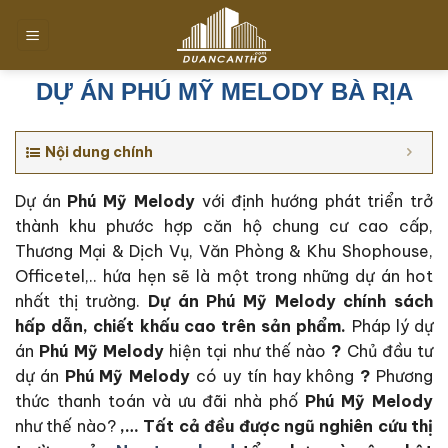
Chuyển
đến
nội
dung
DỰ ÁN PHÚ MỸ MELODY BÀ RỊA
Nội dung chính
Dự án
Phú Mỹ Melody
với định hướng phát triển trở
thành khu phước hợp căn hộ chung cư cao cấp,
Thương Mại & Dịch Vụ, Văn Phòng & Khu Shophouse,
Officetel,.. hứa hẹn sẽ là một trong những dự án hot
nhất thị trường.
Dự án Phú Mỹ Melody c
hính sách
hấp dẫn, chiết khấu cao trên sản phẩm.
Pháp lý dự
án
Phú Mỹ Melody
hiện tại như thế nào
?
Chủ đầu tư
dự án
Phú Mỹ Melody
có uy tín hay không
?
Phương
thức thanh toán và ưu đãi nhà phố
Phú Mỹ Melody
như thế nào?
,… Tất cả đều được ngũ nghiên cứu thị