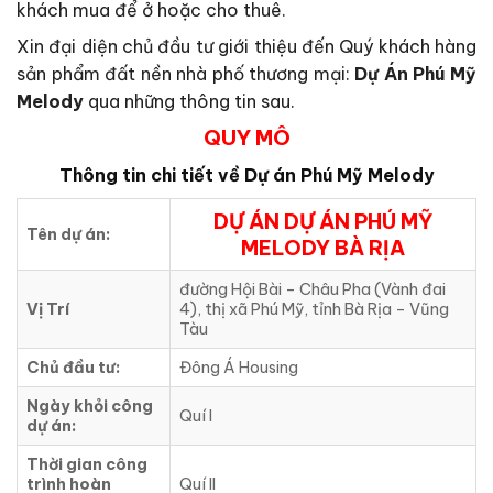
khách mua để ở hoặc cho thuê.
Xin đại diện chủ đầu tư giới thiệu đến Quý khách hàng
sản phẩm đất nền nhà phố thương mại:
Dự Án Phú Mỹ
Melody
qua những thông tin sau.
QUY MÔ
Thông tin chi tiết về Dự án
Phú Mỹ Melody
DỰ ÁN DỰ ÁN PHÚ MỸ
Tên dự án:
MELODY BÀ RỊA
đường Hội Bài – Châu Pha (Vành đai
Vị Trí
4), thị xã Phú Mỹ, tỉnh Bà Rịa – Vũng
Tàu
Chủ đầu tư:
Đông Á Housing
Ngày khỏi công
Quí I
dự án:
Thời gian công
trình hoàn
Quí II