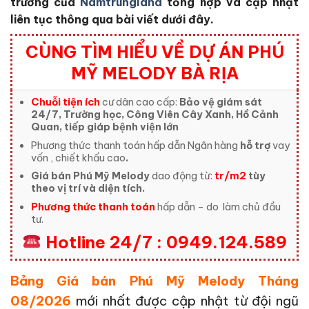
trường của
Namtrungland
tổng hợp và cập nhật
liên tục thông qua bài viết dưới đây.
CÙNG TÌM HIỂU VỀ DỰ ÁN PHÚ
MỸ MELODY BÀ RỊA
Chuỗi tiện ích
cư dân cao cấp:
Bảo vệ giám sát
24/7, Trường học, Công Viên Cây Xanh, Hồ Cảnh
Quan, tiếp giáp bệnh viện lớn
Phương thức thanh toán hấp dẫn Ngân hàng
hỗ trợ
vay
vốn , chiết khấu cao
.
Giá bán Phú Mỹ Melody
dao động từ:
tr/m2
tùy
theo vị trí và diện tích.
Phương thức thanh toán
hấp dẫn – do
làm chủ đầu
tư.
Hotline 24/7 : 0949.124.589
Bảng Giá bán Phú Mỹ Melody Tháng
08/2026
mới nhất được cập nhật từ đội ngũ