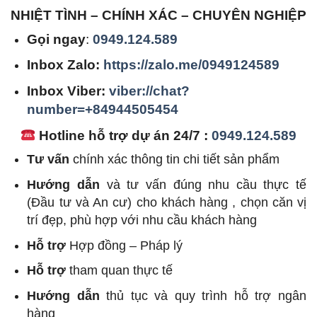
NHIỆT TÌNH – CHÍNH XÁC – CHUYÊN NGHIỆP
Gọi ngay
:
0949.124.589
Inbox Zalo:
https://zalo.me/0949124589
Inbox Viber:
viber://chat?
number=+84944505454
Hotline hỗ trợ dự án 24/7 :
0949.124.589
Tư vấn
chính xác thông tin chi tiết sản phẩm
Hướng dẫn
và tư vấn đúng nhu cầu thực tế
(Đầu tư và An cư) cho khách hàng , chọn căn vị
trí đẹp, phù hợp với nhu cầu khách hàng
Hỗ trợ
Hợp đồng – Pháp lý
Hỗ trợ
tham quan thực tế
Hướng dẫn
thủ tục và quy trình hỗ trợ ngân
hàng