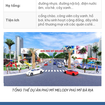
đường nhựa, đường nội bộ, điện nước
Hạ tầng:
âm, vỉa hè, cây xanh…
cổng chào, công viên cây xanh, hồ
Tiện ích
bơi, khu sinh hoạt cộng đồng, dãy nhà
phố thương mại với các quán café…
TỔNG THỂ DỰ ÁN PHÚ MỸ MELODY PHÚ MỸ BÀ RỊA