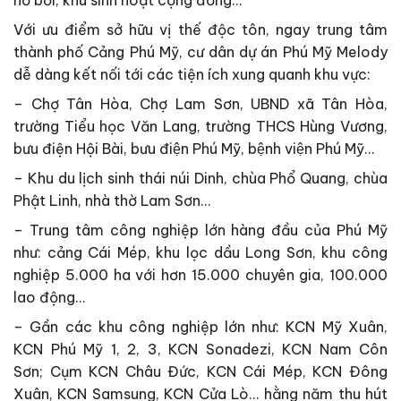
Với ưu điểm sở hữu vị thế độc tôn, ngay trung tâm
thành phố Cảng Phú Mỹ, cư dân dự án Phú Mỹ Melody
dễ dàng kết nối tới các tiện ích xung quanh khu vực:
– Chợ Tân Hòa, Chợ Lam Sơn, UBND xã Tân Hòa,
trường Tiểu học Văn Lang, trường THCS Hùng Vương,
bưu điện Hội Bài, bưu điện Phú Mỹ, bệnh viện Phú Mỹ…
– Khu du lịch sinh thái núi Dinh, chùa Phổ Quang, chùa
Phật Linh, nhà thờ Lam Sơn…
– Trung tâm công nghiệp lớn hàng đầu của Phú Mỹ
như: cảng Cái Mép, khu lọc dầu Long Sơn, khu công
nghiệp 5.000 ha với hơn 15.000 chuyên gia, 100.000
lao động…
– Gần các khu công nghiệp lớn như: KCN Mỹ Xuân,
KCN Phú Mỹ 1, 2, 3, KCN Sonadezi, KCN Nam Côn
Sơn; Cụm KCN Châu Đức, KCN Cái Mép, KCN Đông
Xuân, KCN Samsung, KCN Cửa Lò… hằng năm thu hút