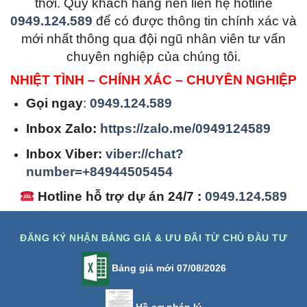
thời. Quý khách hàng nên liên hệ hotline
0949.124.589
để có được thông tin chính xác và
mới nhất thông qua đội ngũ nhân viên tư vấn
chuyên nghiệp của chúng tôi.
NHIỆT TÌNH – CHÍNH XÁC – CHUYÊN NGHIỆP
Gọi ngay
:
0949.124.589
Inbox Zalo:
https://zalo.me/0949124589
Inbox Viber:
viber://chat?
number=+84944505454
Hotline hỗ trợ dự án 24/7 :
0949.124.589
ĐĂNG KÝ NHẬN BẢNG GIÁ & ƯU ĐÃI TỪ CHỦ ĐẦU TƯ
Bảng giá mới 07/08/2026