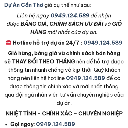
Dự Án Cần Thơ
giá cụ thể như sau:
L
iên hệ ngay
0949.124.589
để nhận
được
BẢNG GIÁ, CHÍNH SÁCH ƯU ĐÃI
và
GIỎ
HÀNG
mới nhất của dự án.
Hotline hỗ trợ dự án 24/7 :
0949.124.589
Giỏ hàng, bảng giá và chính sách bán hàng
sẽ THAY ĐỔI THEO THÁNG
nên để hỗ trợ được
thông tin nhanh chóng và kịp thời. Quý khách
hàng nên liên hệ hotline
0949.124.589
để có
được thông tin chính xác và mới nhất thông
qua đội ngũ nhân viên tư vấn chuyên nghiệp của
dự án.
NHIỆT TÌNH – CHÍNH XÁC – CHUYÊN NGHIỆP
Gọi ngay
:
0949.124.589