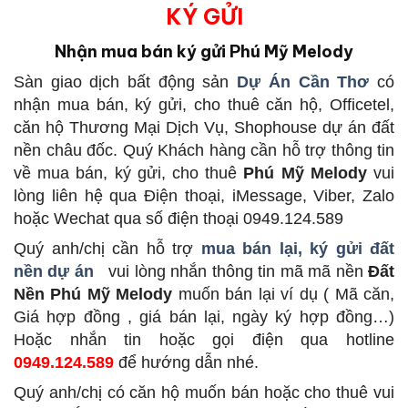
KÝ GỬI
Nhận mua bán ký gửi Phú Mỹ Melody
Sàn giao dịch bất động sản
Dự Án Cần Thơ
có
nhận mua bán, ký gửi, cho thuê căn hộ, Officetel,
căn hộ Thương Mại Dịch Vụ, Shophouse dự án đất
nền châu đốc. Quý Khách hàng cần hỗ trợ thông tin
về mua bán, ký gửi, cho thuê
Phú Mỹ Melody
vui
lòng liên hệ qua Điện thoại, iMessage, Viber, Zalo
hoặc Wechat qua số điện thoại 0949.124.589
Quý anh/chị cần hỗ trợ
mua bán lại, ký gửi đất
nền dự án
vui lòng nhắn thông tin mã mã nền
Đất
Nền Phú Mỹ Melody
muốn bán lại ví dụ ( Mã căn,
Giá hợp đồng , giá bán lại, ngày ký hợp đồng…)
Hoặc nhắn tin hoặc gọi điện qua hotline
0949.124.589
để hướng dẫn nhé.
Quý anh/chị có căn hộ muốn bán hoặc cho thuê vui