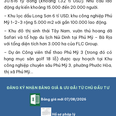
30.616 tỷ đồng (khoảng 1,32 tỉ USD). Nhu cầu lao
động dự kiến khoảng 15.000 đến 20.000 người.
– Khu lọc dầu Long Sơn 6 tỉ USD, khu công nghiệp Phú
Mỹ 1-2-3 rộng 5.000 m2 với gần 100.000 lao động.
– Khu đô thị sinh thái Tây Nam, vườn thú hoang dã
Safari và tổ hợp du lịch Núi Dinh tại Phú Mỹ – Bà Rịa
với tổng diện tích hơn 3.000 ha của FLC Group.
– Dự án Công viên thể thao Phú Mỹ 3 (trong đó có
hạng mục sân golf 18 lỗ) được quy hoạch tại Khu
công nghiệp chuyên sâu Phú Mỹ 3, phường Phước Hòa,
thị xã Phú Mỹ…
ĐĂNG KÝ NHẬN BẢNG GIÁ & ƯU ĐÃI TỪ CHỦ ĐẦU TƯ
Bảng giá mới 07/08/2026
Hồ sơ pháp lý