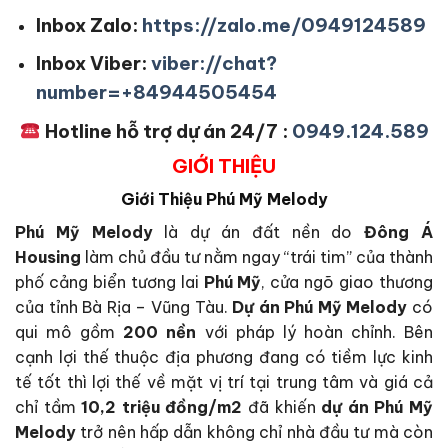
Inbox Zalo:
https://zalo.me/0949124589
Inbox Viber:
viber://chat?
number=+84944505454
Hotline hỗ trợ dự án 24/7 :
0949.124.589
GIỚI THIỆU
Giới Thiệu
Phú Mỹ Melody
Phú Mỹ Melody
là dự án đất nền do
Đông Á
Housing
làm chủ đầu tư nằm ngay “trái tim” của thành
phố cảng biển tương lai
Phú Mỹ
, cửa ngõ giao thương
của tỉnh Bà Rịa – Vũng Tàu.
Dự án Phú Mỹ Melody
có
qui mô gồm
200 nền
với pháp lý hoàn chỉnh. Bên
cạnh lợi thế thuộc địa phương đang có tiềm lực kinh
tế tốt thì lợi thế về mặt vị trí tại trung tâm và giá cả
chỉ tầm
10,2 triệu đồng/m2
đã khiến
dự án Phú Mỹ
Melody
trở nên hấp dẫn không chỉ nhà đầu tư mà còn