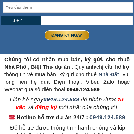
3 + 4 =
Chúng tôi có nhận mua bán, ký gửi, cho thuê
Nhà Phố , Biệt Thự dự án .
Quý anh/chị cần hỗ trợ
thông tin về mua bán, ký gửi cho thuê
Nhà Đất
vui
lòng liên hệ qua Điện thoại, Viber, Zalo hoặc
Wechat qua số điện thoại
0949.124.589
L
iên hệ ngay
0949.124.589
để nhận được
tư
vấn
và
đăng ký
mới nhất của chúng tôi.
Hotline hỗ trợ dự án 24/7 :
0949.124.589
Để hỗ trợ được thông tin nhanh chóng và kịp