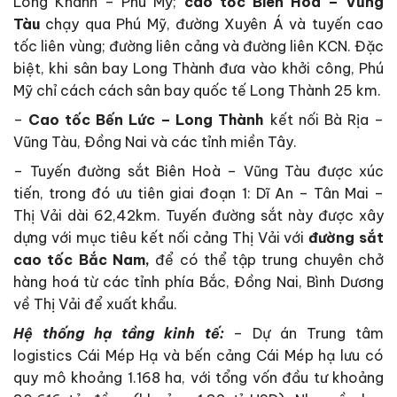
Long Khánh – Phú Mỹ;
cao tốc Biên Hoà – Vũng
Tàu
chạy qua Phú Mỹ, đường Xuyên Á và tuyến cao
tốc liên vùng; đường liên cảng và đường liên KCN. Đặc
biệt, khi sân bay Long Thành đưa vào khởi công, Phú
Mỹ chỉ cách cách sân bay quốc tế Long Thành 25 km.
–
Cao tốc Bến Lức – Long Thành
kết nối Bà Rịa –
Vũng Tàu, Đồng Nai và các tỉnh miền Tây.
– Tuyến đường sắt Biên Hoà – Vũng Tàu được xúc
tiến, trong đó ưu tiên giai đoạn 1: Dĩ An – Tân Mai –
Thị Vải dài 62,42km. Tuyến đường sắt này được xây
dựng với mục tiêu kết nối cảng Thị Vải với
đường sắt
cao tốc Bắc Nam,
để có thể tập trung chuyên chở
hàng hoá từ các tỉnh phía Bắc, Đồng Nai, Bình Dương
về Thị Vải để xuất khẩu.
Hệ thống hạ tầng kinh tế:
– Dự án Trung tâm
logistics Cái Mép Hạ và bến cảng Cái Mép hạ lưu có
quy mô khoảng 1.168 ha, với tổng vốn đầu tư khoảng