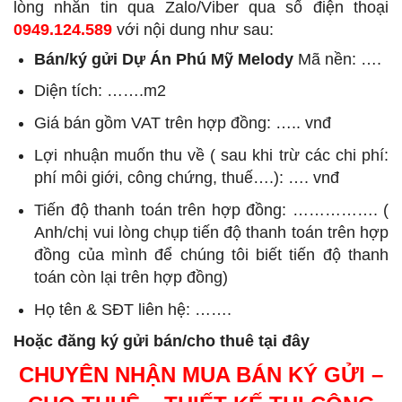
lòng nhắn tin qua Zalo/Viber qua số điện thoại
0949.124.589
với nội dung như sau:
Bán/ký gửi Dự Án Phú Mỹ Melody
Mã nền: ….
Diện tích: …….m2
Giá bán gồm VAT trên hợp đồng: ….. vnđ
Lợi nhuận muốn thu về ( sau khi trừ các chi phí:
phí môi giới, công chứng, thuế….): …. vnđ
Tiến độ thanh toán trên hợp đồng: ……………. (
Anh/chị vui lòng chụp tiến độ thanh toán trên hợp
đồng của mình để chúng tôi biết tiến độ thanh
toán còn lại trên hợp đồng)
Họ tên & SĐT liên hệ: …….
Hoặc đăng ký gửi bán/cho thuê tại đây
CHUYÊN NHẬN MUA BÁN KÝ GỬI –