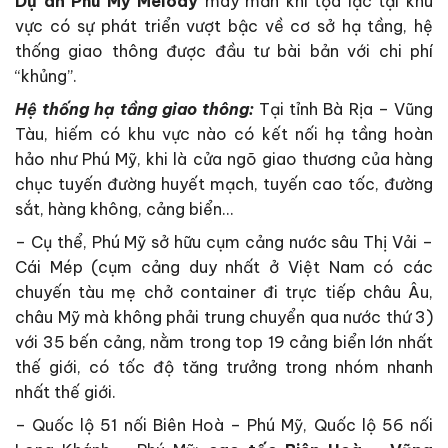
Dự án Phú Mỹ Melody
may mắn khi tọa lạc tại khu
vực có sự phát triển vượt bậc về cơ sở hạ tầng, hệ
thống giao thông được đầu tư bài bản với chi phí
“khủng”.
Hệ thống hạ tầng giao thông:
Tại tỉnh Bà Rịa – Vũng
Tàu, hiếm có khu vực nào có kết nối hạ tầng hoàn
hảo như Phú Mỹ, khi là cửa ngõ giao thương của hàng
chục tuyến đường huyết mạch, tuyến cao tốc, đường
sắt, hàng không, cảng biển…
– Cụ thể, Phú Mỹ sở hữu cụm cảng nước sâu Thị Vải –
Cái Mép (cụm cảng duy nhất ở Việt Nam có các
chuyến tàu mẹ chở container đi trực tiếp châu Âu,
châu Mỹ mà không phải trung chuyển qua nước thứ 3)
với 35 bến cảng, nằm trong top 19 cảng biển lớn nhất
thế giới, có tốc độ tăng trưởng trong nhóm nhanh
nhất thế giới.
– Quốc lộ 51 nối Biên Hoà – Phú Mỹ, Quốc lộ 56 nối