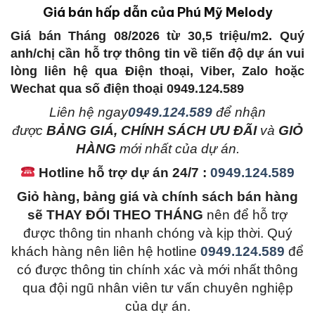
Giá bán hấp dẫn của Phú Mỹ Melody
Giá bán Tháng 08/2026 từ 30,5 triệu/m2. Quý
anh/chị cần hỗ trợ thông tin về tiến độ dự án vui
lòng liên hệ qua Điện thoại, Viber, Zalo hoặc
Wechat qua số điện thoại 0949.124.589
L
iên hệ ngay
0949.124.589
để nhận
được
BẢNG GIÁ, CHÍNH SÁCH ƯU ĐÃI
và
GIỎ
HÀNG
mới nhất của dự án.
Hotline hỗ trợ dự án 24/7 :
0949.124.589
Giỏ hàng, bảng giá và chính sách bán hàng
sẽ THAY ĐỔI THEO THÁNG
nên để hỗ trợ
được thông tin nhanh chóng và kịp thời. Quý
khách hàng nên liên hệ hotline
0949.124.589
để
có được thông tin chính xác và mới nhất thông
qua đội ngũ nhân viên tư vấn chuyên nghiệp
của dự án.