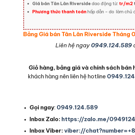
Giá bán Tân Lân Riverside
dao động từ:
tr/m2
t
Phương thức thanh toán
hấp dẫn – do
làm chủ đ
Bảng Giá bán Tân Lân Riverside Tháng
L
iên hệ ngay
0949.124.589
Giỏ hàng, bảng giá và chính sách bá
khách hàng nên liên hệ hotline
0949.124
Gọi ngay
:
0949.124.589
Inbox Zalo:
https://zalo.me/094912
Inbox Viber:
viber://chat?number=