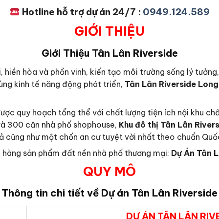
Hotline hỗ trợ dự án 24/7 :
0949.124.589
GIỚI THIỆU
Giới Thiệu
Tân Lân Riverside
, hiền hòa và phồn vinh, kiến tạo môi trường sống lý tưởng,
vùng kinh tế năng động phát triển,
Tân Lân Riverside Lon
ược quy hoạch tổng thể với chất lượng tiện ích nội khu ch
n và 300 căn nhà phố shophouse,
Khu đô thị
Tân Lân River
uả cũng như một chốn an cư tuyệt vời nhất theo chuẩn Quố
ch hàng sản phẩm đất nền nhà phố thương mại:
Dự Án Tân L
QUY MÔ
Thông tin chi tiết về Dự án
Tân Lân Riverside
DỰ ÁN TÂN LÂN RIV