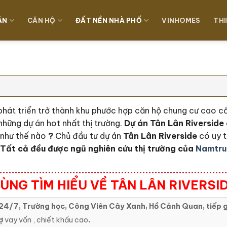
ÁN
CĂN HỘ
ĐẤT NỀN NHÀ PHỐ
VINHOMES
THI
 phát triển trở thành khu phước hợp căn hộ chung cư cao 
những dự án hot nhất thị trường.
Dự án Tân Lân Riverside 
i như thế nào
?
Chủ đầu tư dự án
Tân Lân Riverside
có uy 
 Tất cả đều được ngũ nghiên cứu thị trường của
Namtru
ÙNG TÌM HIỂU VỀ TÂN LÂN RIVERSI
24/7, Trường học, Công Viên Cây Xanh, Hồ Cảnh Quan, tiếp g
ợ
vay vốn , chiết khấu cao
.