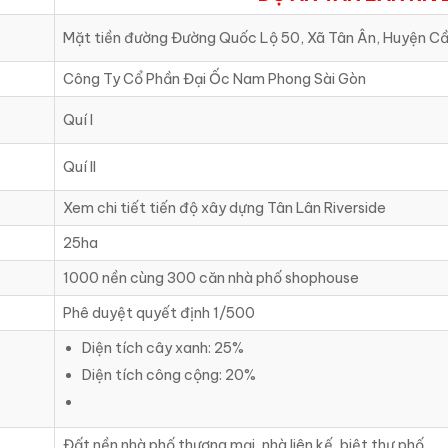
Mặt tiền đường Đường Quốc Lộ 50, Xã Tân Ân, Huyện Cầ
Công Ty Cổ Phần Đại Ốc Nam Phong Sài Gòn
Quí I
Quí II
Xem chi tiết tiến độ xây dựng Tân Lân Riverside
25ha
1000 nền cùng 300 căn nhà phố shophouse
Phê duyệt quyết định 1/500
Diện tích cây xanh: 25%
Diện tích công cộng: 20%
Đất nền nhà phố thương mại, nhà liên kế, biệt thự phố