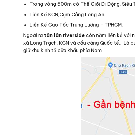
Trong vòng 500m có Thế Giới Di Động, Siêu T
Liền Kề KCN,Cụm Cảng Long An.
Liền Kề Cao Tốc Trung Lương – TPHCM.
Ngoài ra
tân lân riverside
còn nằm liền kề với 
xã Long Trạch, KCN và cầu cảng Quốc tế… Là cửa
giữ khu kinh tế cửa khẩu phía Nam