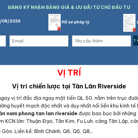
ĐĂNG KÝ NHẬN BẢNG GIÁ & ƯU ĐÃI TỪ CHỦ ĐẦU TƯ
5/08/2026
Hồ sơ pháp lý
C
1 
VỊ TRÍ
Vị trí chiến lược tại
Tân Lân Riverside
gay vị trí đắc địa ngay mặt tiền QL 50, nằm trên trục đườn
ờng huyết mạch độc nhất và duy nhất nối liền khu kinh t
 án
nam phong tan lan riversid
e
được bao bọc bởi những t
m KCN lớn: Thuận Đạo, Tân Kim, Fu Luh, cảng Tân Lập, cả
Gòn. Liền kề: Bình Chánh, Q6, Q5, Q8,..