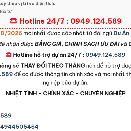
ùy theo vị trí và diện tích.
ầu tư.
Hotline 24/7 : 0949.124.589
 08/2026
mới nhất được cập nhật từ đội ngũ
Dự Án
để nhận được
BẢNG GIÁ, CHÍNH SÁCH ƯU ĐÃI
và
G
Hotline hỗ trợ dự án 24/7 :
0949.124.589
n hàng sẽ THAY ĐỔI THEO THÁNG
nên để hỗ trợ đượ
.589
để có được thông tin chính xác và mới nhất t
nghiệp của dự án.
NHIỆT TÌNH – CHÍNH XÁC – CHUYÊN NGHIỆP
4589
+84944505454