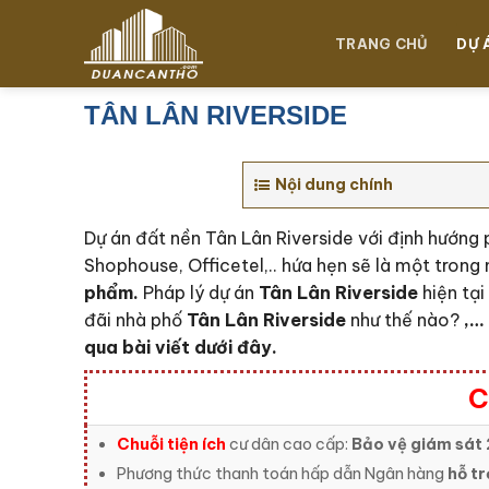
Chuyển
đến
TRANG CHỦ
DỰ 
nội
dung
TÂN LÂN RIVERSIDE
Nội dung chính
Dự án đất nền Tân Lân Riverside với định hướng
Shophouse, Officetel,.. hứa hẹn sẽ là một trong 
phẩm.
Pháp lý dự án
Tân Lân Riverside
hiện tạ
đãi nhà phố
Tân Lân Riverside
như thế nào?
,…
qua bài viết dưới đây.
C
Chuỗi tiện ích
cư dân cao cấp:
Bảo vệ giám sát 
Phương thức thanh toán hấp dẫn Ngân hàng
hỗ tr