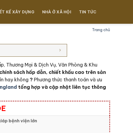
ẾT KẾ XÂY DỰNG
NHÀ Ở XÃ HỘI
TIN TỨC
Trang chủ
cấp, Thương Mại & Dịch Vụ, Văn Phòng & Khu
c
hính sách hấp dẫn, chiết khấu cao trên sản
tín hay không
?
Phương thức thanh toán và ưu
ngland
tổng hợp và cập nhật liên tục thông
DE
iáp bệnh viện lớn