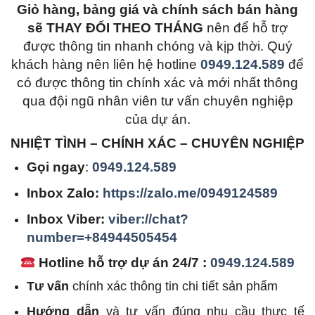
Giỏ hàng, bảng giá và chính sách bán hàng
sẽ THAY ĐỔI THEO THÁNG
nên để hỗ trợ
được thông tin nhanh chóng và kịp thời. Quý
khách hàng nên liên hệ hotline
0949.124.589
để
có được thông tin chính xác và mới nhất thông
qua đội ngũ nhân viên tư vấn chuyên nghiệp
của dự án.
NHIỆT TÌNH – CHÍNH XÁC – CHUYÊN NGHIỆP
Gọi ngay
:
0949.124.589
Inbox Zalo:
https://zalo.me/0949124589
Inbox Viber:
viber://chat?
number=+84944505454
Hotline hỗ trợ dự án 24/7 :
0949.124.589
Tư vấn
chính xác thông tin chi tiết sản phẩm
Hướng dẫn
và tư vấn đúng nhu cầu thực tế