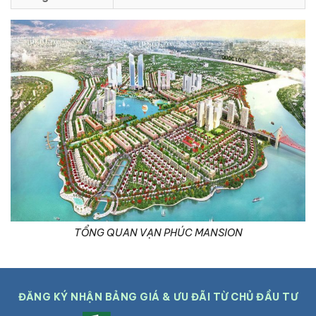
TỔNG QUAN VẠN PHÚC MANSION
ĐĂNG KÝ NHẬN BẢNG GIÁ & ƯU ĐÃI TỪ CHỦ ĐẦU TƯ