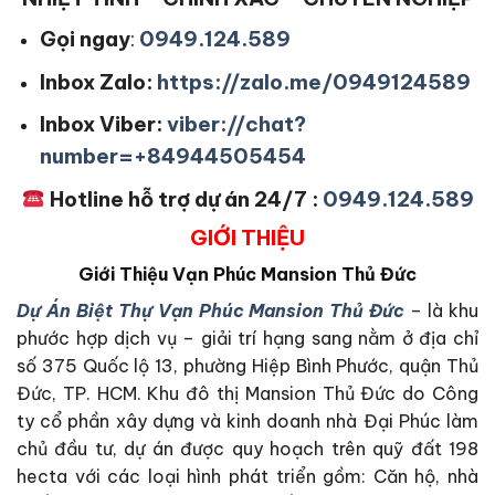
Gọi ngay
:
0949.124.589
Inbox Zalo:
https://zalo.me/0949124589
Inbox Viber:
viber://chat?
number=+84944505454
Hotline hỗ trợ dự án 24/7 :
0949.124.589
GIỚI THIỆU
Giới Thiệu
Vạn Phúc Mansion Thủ Đức
Dự Án Biệt Thự Vạn Phúc Mansion Thủ Đức
– là khu
phước hợp dịch vụ – giải trí hạng sang nằm ở địa chỉ
số 375 Quốc lộ 13, phường Hiệp Bình Phước, quận Thủ
Đức, TP. HCM. Khu đô thị Mansion Thủ Đức do Công
ty cổ phần xây dựng và kinh doanh nhà Đại Phúc làm
chủ đầu tư, dự án được quy hoạch trên quỹ đất 198
hecta với các loại hình phát triển gồm: Căn hộ, nhà