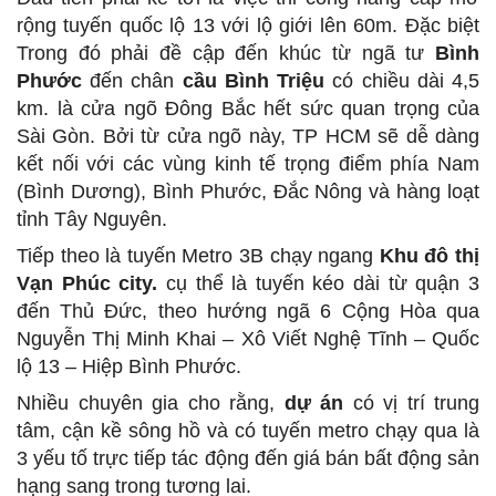
rộng tuyến quốc lộ 13 với lộ giới lên 60m. Đặc biệt
Trong đó phải đề cập đến khúc từ ngã tư
Bình
Phước
đến chân
cầu Bình Triệu
có chiều dài 4,5
km. là cửa ngõ Đông Bắc hết sức quan trọng của
Sài Gòn. Bởi từ cửa ngõ này, TP HCM sẽ dễ dàng
kết nối với các vùng kinh tế trọng điểm phía Nam
(Bình Dương), Bình Phước, Đắc Nông và hàng loạt
tỉnh Tây Nguyên.
Tiếp theo là tuyến Metro 3B chạy ngang
Khu đô thị
Vạn Phúc city.
cụ thể là tuyến kéo dài từ quận 3
đến Thủ Đức, theo hướng ngã 6 Cộng Hòa qua
Nguyễn Thị Minh Khai – Xô Viết Nghệ Tĩnh – Quốc
lộ 13 – Hiệp Bình Phước.
Nhiều chuyên gia cho rằng,
dự án
có vị trí trung
tâm, cận kề sông hồ và có tuyến metro chạy qua là
3 yếu tố trực tiếp tác động đến giá bán bất động sản
hạng sang trong tương lai.