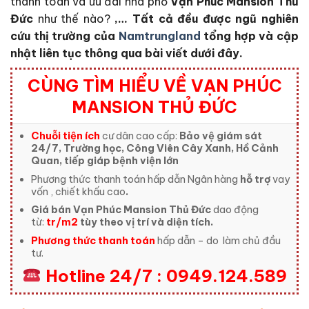
thanh toán và ưu đãi nhà phố
Vạn Phúc Mansion Thủ
Đức
như thế nào?
,… Tất cả đều được ngũ nghiên
cứu thị trường của
Namtrungland
tổng hợp và cập
nhật liên tục thông qua bài viết dưới đây.
CÙNG TÌM HIỂU VỀ VẠN PHÚC
MANSION THỦ ĐỨC
Chuỗi tiện ích
cư dân cao cấp:
Bảo vệ giám sát
24/7, Trường học, Công Viên Cây Xanh, Hồ Cảnh
Quan, tiếp giáp bệnh viện lớn
Phương thức thanh toán hấp dẫn Ngân hàng
hỗ trợ
vay
vốn , chiết khấu cao
.
Giá bán Vạn Phúc Mansion Thủ Đức
dao động
từ:
tr/m2
tùy theo vị trí và diện tích.
Phương thức thanh toán
hấp dẫn – do
làm chủ đầu
tư.
Hotline 24/7 : 0949.124.589