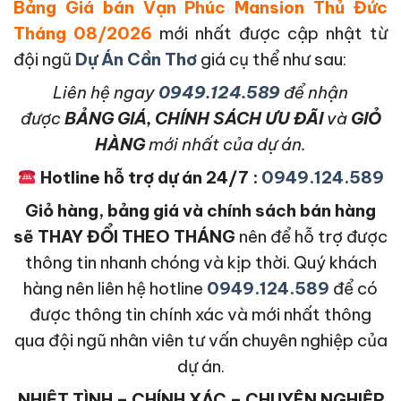
Bảng Giá bán Vạn Phúc Mansion Thủ Đức
Tháng 08/2026
mới nhất được cập nhật từ
đội ngũ
Dự Án Cần Thơ
giá cụ thể như sau:
L
iên hệ ngay
0949.124.589
để nhận
được
BẢNG GIÁ, CHÍNH SÁCH ƯU ĐÃI
và
GIỎ
HÀNG
mới nhất của dự án.
Hotline hỗ trợ dự án 24/7 :
0949.124.589
Giỏ hàng, bảng giá và chính sách bán hàng
sẽ THAY ĐỔI THEO THÁNG
nên để hỗ trợ được
thông tin nhanh chóng và kịp thời. Quý khách
hàng nên liên hệ hotline
0949.124.589
để có
được thông tin chính xác và mới nhất thông
qua đội ngũ nhân viên tư vấn chuyên nghiệp của
dự án.
NHIỆT TÌNH – CHÍNH XÁC – CHUYÊN NGHIỆP