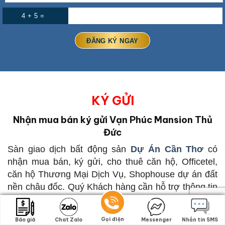
4 + 5 =
KÝ GỬI
Nhận mua bán ký gửi Vạn Phúc Mansion Thủ
Đức
Sàn giao dịch bất động sản
Dự Án Cần Thơ
có
nhận mua bán, ký gửi, cho thuê căn hộ, Officetel,
căn hộ Thương Mại Dịch Vụ, Shophouse dự án đất
nền châu đốc. Quý Khách hàng cần hỗ trợ thông tin
về mua bán, ký gửi, cho thuê
Vạn Phúc Mansion
Thủ Đức
vui lòng liên hệ qua Điện thoại, iMessage,
Gọi điện
Gọi điện
Báo giá
Báo giá
Chat Zalo
Chat Zalo
Messenger
Messenger
Nhắn tin SMS
Nhắn tin SMS
Viber, Zalo hoặc Wechat qua số điện thoại