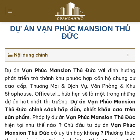
Chuyển
đến
nội
dung
DỰ ÁN VẠN PHÚC MANSION THỦ
ĐỨC
Nội dung chính
Dự án
Vạn Phúc Mansion Thủ Đức
với định hướng
phát triển trở thành khu phước hợp căn hộ chung cư
cao cấp, Thương Mại & Dịch Vụ, Văn Phòng & Khu
Shophouse, Officetel,.. hứa hẹn sẽ là một trong những
dự án hot nhất thị trường.
Dự án Vạn Phúc Mansion
Thủ Đức c
hính sách hấp dẫn, chiết khấu cao trên
sản phẩm.
Pháp lý dự án
Vạn Phúc Mansion Thủ Đức
hiện tại như thế nào
?
Chủ đầu tư dự án
Vạn Phúc
Mansion Thủ Đức
có uy tín hay không
?
Phương thức