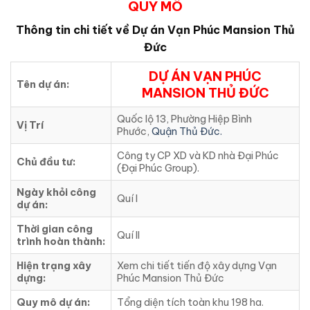
QUY MÔ
Thông tin chi tiết về Dự án
Vạn Phúc Mansion Thủ
Đức
DỰ ÁN VẠN PHÚC
Tên dự án:
MANSION THỦ ĐỨC
Quốc lộ 13, Phường Hiệp Bình
Vị Trí
Phước,
Quận Thủ Đức.
Công ty CP XD và KD nhà Đại Phúc
Chủ đầu tư:
(Đại Phúc Group).
Ngày khỏi công
Quí I
dự án:
Thời gian công
Quí II
trình hoàn thành:
Hiện trạng xây
Xem chi tiết tiến độ xây dựng Vạn
dựng:
Phúc Mansion Thủ Đức
Quy mô dự án:
Tổng diện tích toàn khu 198 ha.