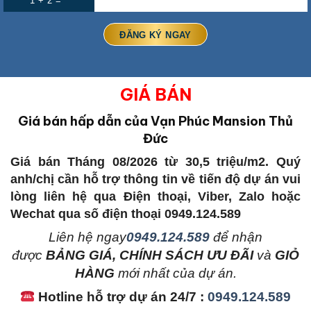
1 + 2 =
GIÁ BÁN
Giá bán hấp dẫn của Vạn Phúc Mansion Thủ
Đức
Giá bán Tháng 08/2026 từ 30,5 triệu/m2. Quý
anh/chị cần hỗ trợ thông tin về tiến độ dự án vui
lòng liên hệ qua Điện thoại, Viber, Zalo hoặc
Wechat qua số điện thoại 0949.124.589
L
iên hệ ngay
0949.124.589
để nhận
được
BẢNG GIÁ, CHÍNH SÁCH ƯU ĐÃI
và
GIỎ
HÀNG
mới nhất của dự án.
Hotline hỗ trợ dự án 24/7 :
0949.124.589