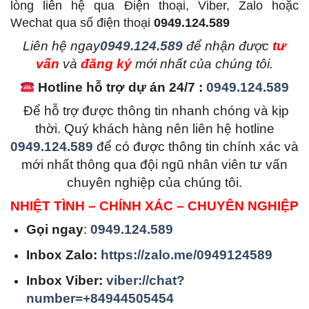
lòng liên hệ qua Điện thoại, Viber, Zalo hoặc
Wechat qua số điện thoại
0949.124.589
L
iên hệ ngay
0949.124.589
để nhận được
tư
vấn
và
đăng ký
mới nhất của chúng tôi.
Hotline hỗ trợ dự án 24/7 :
0949.124.589
Để hỗ trợ được thông tin nhanh chóng và kịp
thời. Quý khách hàng nên liên hệ hotline
0949.124.589
để có được thông tin chính xác và
mới nhất thông qua đội ngũ nhân viên tư vấn
chuyên nghiệp của chúng tôi.
NHIỆT TÌNH – CHÍNH XÁC – CHUYÊN NGHIỆP
Gọi ngay
:
0949.124.589
Inbox Zalo:
https://zalo.me/0949124589
Inbox Viber:
viber://chat?
number=+84944505454