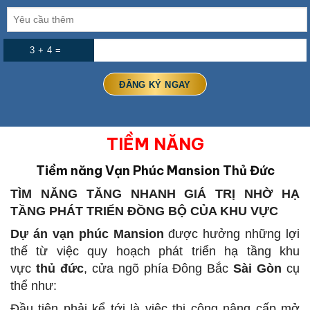
3 + 4 =
TIỀM NĂNG
Tiềm năng Vạn Phúc Mansion Thủ Đức
TÌM NĂNG TĂNG NHANH GIÁ TRỊ NHỜ HẠ
TẦNG PHÁT TRIỂN ĐỒNG BỘ CỦA KHU VỰC
Dự án vạn phúc Mansion
được hưởng những lợi
thế từ việc quy hoạch phát triển hạ tầng khu
vực
thủ đức
, cửa ngõ phía Đông Bắc
Sài Gòn
cụ
thể như:
Đầu tiên phải kể tới là việc thi công nâng cấp mở