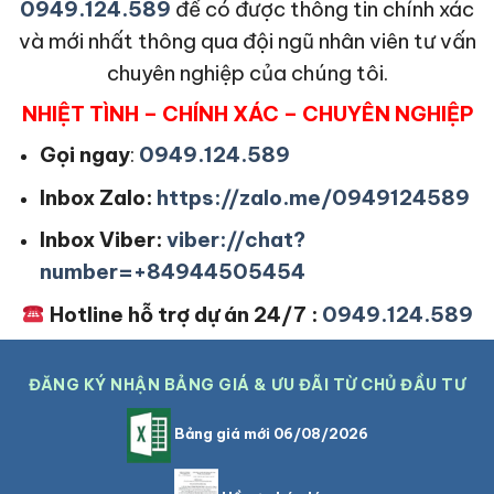
0949.124.589
để có được thông tin chính xác
và mới nhất thông qua đội ngũ nhân viên tư vấn
chuyên nghiệp của chúng tôi.
NHIỆT TÌNH – CHÍNH XÁC – CHUYÊN NGHIỆP
Gọi ngay
:
0949.124.589
Inbox Zalo:
https://zalo.me/0949124589
Inbox Viber:
viber://chat?
number=+84944505454
Hotline hỗ trợ dự án 24/7 :
0949.124.589
ĐĂNG KÝ NHẬN BẢNG GIÁ & ƯU ĐÃI TỪ CHỦ ĐẦU TƯ
Bảng giá mới 06/08/2026