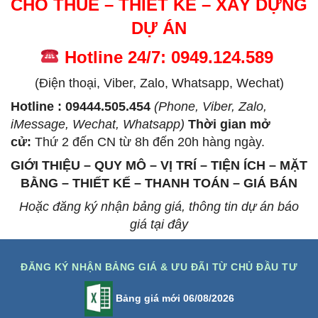
CHO THUÊ – THIẾT KẾ – XÂY DỰNG
DỰ ÁN
Hotline 24/7: 0949.124.589
(Điện thoại, Viber, Zalo, Whatsapp, Wechat)
Hotline : 09444.505.454
(Phone, Viber, Zalo,
iMessage, Wechat, Whatsapp)
Thời gian mở
cử
:
Thứ 2 đến CN từ 8h đến 20h hàng ngày.
GIỚI THIỆU – QUY MÔ – VỊ TRÍ – TIỆN ÍCH – MẶT
BẰNG – THIẾT KẾ – THANH TOÁN – GIÁ BÁN
Hoặc đăng ký nhận bảng giá, thông tin dự án báo
giá tại đây
ĐĂNG KÝ NHẬN BẢNG GIÁ & ƯU ĐÃI TỪ CHỦ ĐẦU TƯ
Bảng giá mới 06/08/2026