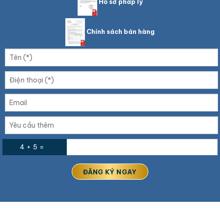
Hồ sơ pháp lý
Chính sách bán hàng
4 + 5 =