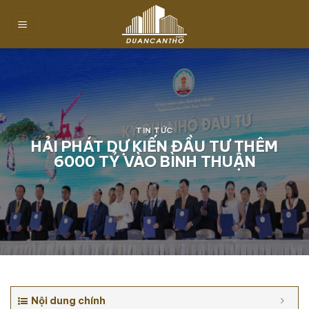
Chuyển
đến
nội
dung
TIN TỨC
HẢI PHÁT DỰ KIẾN ĐẦU TƯ THÊM
6000 TỶ VÀO BÌNH THUẬN
Nội dung chính