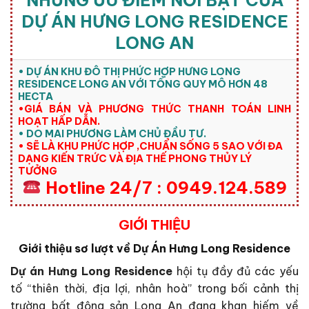
NHỮNG ƯU ĐIỂM NỔI BẬT CỦA
DỰ ÁN HƯNG LONG RESIDENCE
LONG AN
• DỰ ÁN KHU ĐÔ THỊ PHỨC HỢP HƯNG LONG
RESIDENCE LONG AN VỚI TỔNG QUY MÔ HƠN 48
HECTA
•GIÁ BÁN VÀ PHƯƠNG THỨC THANH TOÁN LINH
HOẠT HẤP DẪN.
• DO MAI PHƯƠNG LÀM CHỦ ĐẦU TƯ.
• SẼ LÀ KHU PHỨC HỢP ,CHUẨN SỐNG 5 SAO VỚI ĐA
DẠNG KIẾN TRỨC VÀ ĐỊA THẾ PHONG THỦY LÝ
TƯỞNG
Hotline 24/7 : 0949.124.589
GIỚI THIỆU
Giới thiệu sơ lượt về Dự Án Hưng Long Residence
Dự án Hưng Long Residence
hội tụ đầy đủ các yếu
tố “thiên thời, địa lợi, nhân hoà” trong bối cảnh thị
trường bất động sản Long An đang khan hiếm về