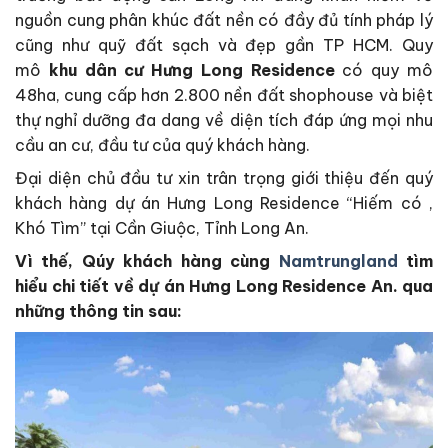
nguồn cung phân khúc đất nền có đầy đủ tính pháp lý
cũng như quỹ đất sạch và đẹp gần TP HCM. Quy
mô
khu dân cư Hưng Long Residence
có quy mô
48ha, cung cấp hơn 2.800 nền đất shophouse và biệt
thự nghỉ dưỡng đa dang về diện tích đáp ứng mọi nhu
cầu an cư, đầu tư của quý khách hàng.
Đại diện chủ đầu tư xin trân trọng giới thiệu đến quý
khách hàng dự án Hưng Long Residence “Hiếm có ,
Khó Tìm” tại Cần Giuộc, Tỉnh Long An.
Vì thế, Qúy khách hàng cùng
Namtrungland
tìm
hiểu chi tiết về dự án Hưng Long Residence An. qua
những thông tin sau: