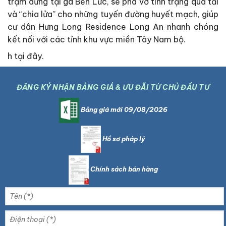
trạm dừng tại ga Bến Lức, sẽ phá vỡ tình trạng quá tải
và “chia lửa” cho những tuyến đường huyết mạch, giúp
cư dân Hưng Long Residence Long An nhanh chóng
kết nối với các tỉnh khu vực miền Tây Nam bộ.
h tại đây.
ĐĂNG KÝ NHẬN BẢNG GIÁ & ƯU ĐÃI TỪ CHỦ ĐẦU TƯ
Bảng giá mới 09/08/2026
Hồ sơ pháp lý
Chính sách bán hàng