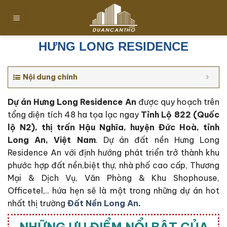
Chuyển
đến
nội
dung
HƯNG LONG RESIDENCE
Nội dung chính
Dự án Hưng Long Residence An
được quy hoạch trên
tổng diện tích 48 ha tọa lạc ngay
Tỉnh Lộ 822 (Quốc
lộ N2), thị trấn Hậu Nghĩa, huyện Đức Hoà, tỉnh
Long An, Việt Nam
. Dự án đất nền Hưng Long
Residence An với định hướng phát triển trở thành khu
phước hợp đất nền,biệt thự, nhà phố cao cấp, Thương
Mại & Dịch Vụ, Văn Phòng & Khu Shophouse,
Officetel,.. hứa hẹn sẽ là một trong những dự án hot
nhất thị trường
Đất Nền Long An
.