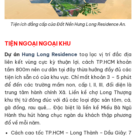
Tiện ích đẳng cấp của Đất Nền Hưng Long Residence An.
TIỆN NGOẠI NGOẠI KHU
Dự án
Hung Long Residence
toạ lạc vị trí đắc địa
liên kết vùng cực kỳ thuận lợi, cách TP.HCM khoản
tầm 800m nên cư dân tại đây thừa hưởng đầy đủ các
tiện ích sẵn có của khu vực. Chỉ mất khoản 3 – 5 phút
để đến các trường mầm non, cấp I, II, III, đối diện là
trung tâm hành chính Xã. Liền kề chợ Long Thượng
khu thị tứ đông đúc với đủ các loại đặc sản tôm, cá,
gà đồng, rau quê,… Đặc biệt là liền kề Miếu Bà Ngũ
Hành thu hút hàng chục ngàn du khách thập phương
đổ về mỗi năm.
Cách cao tốc TP.HCM – Long Thành – Dầu Giây: 7