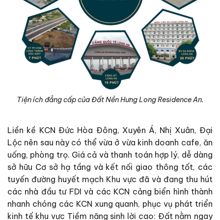
Tiện ích đẳng cấp của Đất Nền Hưng Long Residence An.
Liền kề KCN Đức Hòa Đông, Xuyên Á, Nhị Xuân, Đại
Lộc nên sau này có thể vừa ở vừa kinh doanh cafe, ăn
uống, phòng trọ. Giá cả và thanh toán hợp lý, dễ dàng
sở hữu Cơ sở hạ tầng và kết nối giao thông tốt, các
tuyến đường huyết mạch Khu vực đã và đang thu hút
các nhà đầu tư FDI và các KCN cảng biển hình thành
nhanh chóng các KCN xung quanh, phục vụ phát triển
kinh tế khu vực Tiềm năng sinh lời cao: Đất nằm ngay