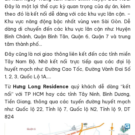
Đây là một lợi thế cực kỳ quan trọng của dự án, kèm
theo đó là kết nối dễ dàng với các khu vực lân cận. –
Khu vực năng động bậc nhất vùng ven Sài Gòn. Dễ
dàng di chuyển đến các khu vực lân cận như: Huyện
Bình Chánh, Quận Bình Tân, Quận 6, Quận 7 và trung
tâm thành phố…
Đây cũng là nơi giao thông liên kết đến các tỉnh miền
Tây Nam Bộ. Nhờ kết nối trực tiếp qua các đại lộ
huyết mạch như: Đường Cao Tốc, Đường Vành Đai Số
1, 2, 3, Quốc Lộ 1A,…
Từ
H
ưng Long
Residence
quý khách dễ dàng “kết
nối” với TP HCM hay các tỉnh Tây Ninh, Bình Dương,
Tiền Giang, thông qua các tuyến đường huyết mạch
như: Quốc lộ 22, Tỉnh lộ 7, Quốc lộ N2, Tỉnh lộ 9, DT
824