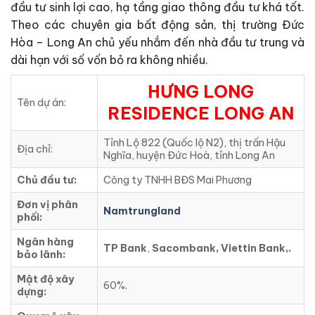
đầu tư sinh lợi cao, hạ tầng giao thông đầu tư khá tốt.
Theo các chuyên gia bất động sản, thị trường Đức
Hòa – Long An chủ yếu nhắm đến nhà đầu tư trung và
dài hạn với số vốn bỏ ra không nhiều.
HƯNG LONG
Tên dự án:
RESIDENCE LONG AN
Tỉnh Lộ 822 (Quốc lộ N2), thị trấn Hậu
Địa chỉ:
Nghĩa, huyện Đức Hoà, tỉnh Long An
Chủ đầu tư:
Công ty TNHH BĐS Mai Phương
Đơn vị phân
Namtrungland
phối:
Ngân hàng
TP Bank
,
Sacombank, Viettin Bank,.
bảo lãnh:
Mật độ xây
60%.
dựng: