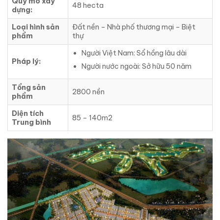
Quy mô xây
48 hecta
dựng:
Loại hình sản
Đất nền – Nhà phố thương mại – Biệt
phẩm
thự
Người Việt Nam: Sổ hồng lâu dài
Pháp lý:
Người nước ngoài: Sở hữu 50 năm
Tổng sản
2800 nền
phẩm
Diện tích
85 – 140m2
Trung bình