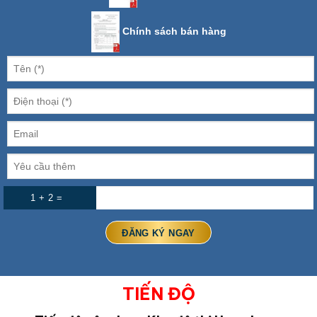
Chính sách bán hàng
1 + 2 =
TIẾN ĐỘ