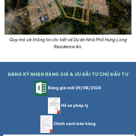
Quy mô và thông tin chi tiết về Dự án Nhà Phố Hưng Long
Residence An.
ĐĂNG KÝ NHẬN BẢNG GIÁ & ƯU ĐÃI TỪ CHỦ ĐẦU TƯ
Bảng giá mới 09/08/2026
Hồ sơ pháp lý
Chính sách bán hàng