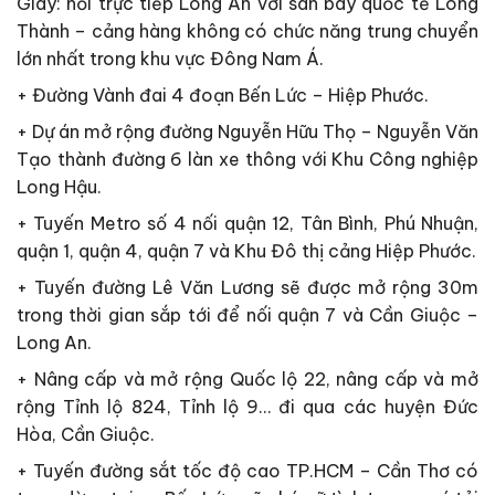
Giây: nối trực tiếp Long An với sân bay quốc tế Long
Thành – cảng hàng không có chức năng trung chuyển
lớn nhất trong khu vực Đông Nam Á.
+ Đường Vành đai 4 đoạn Bến Lức – Hiệp Phước.
+ Dự án mở rộng đường Nguyễn Hữu Thọ – Nguyễn Văn
Tạo thành đường 6 làn xe thông với Khu Công nghiệp
Long Hậu.
+ Tuyến Metro số 4 nối quận 12, Tân Bình, Phú Nhuận,
quận 1, quận 4, quận 7 và Khu Đô thị cảng Hiệp Phước.
+ Tuyến đường Lê Văn Lương sẽ được mở rộng 30m
trong thời gian sắp tới để nối quận 7 và Cần Giuộc –
Long An.
+ Nâng cấp và mở rộng Quốc lộ 22, nâng cấp và mở
rộng Tỉnh lộ 824, Tỉnh lộ 9… đi qua các huyện Đức
Hòa, Cần Giuộc.
+ Tuyến đường sắt tốc độ cao TP.HCM – Cần Thơ có