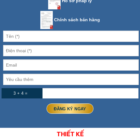
Hồ sơ pháp lý
Chính sách bán hàng
3 + 4 =
THIẾT KẾ