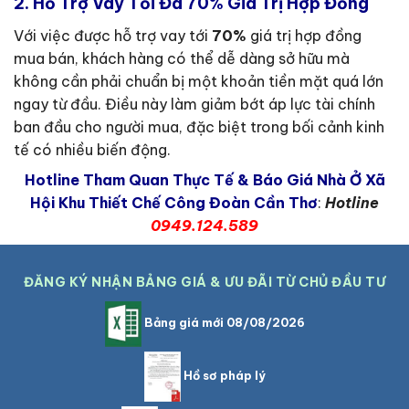
2.
Hỗ Trợ Vay Tối Đa 70% Giá Trị Hợp Đồng
Với việc được hỗ trợ vay tới
70%
giá trị hợp đồng
mua bán, khách hàng có thể dễ dàng sở hữu mà
không cần phải chuẩn bị một khoản tiền mặt quá lớn
ngay từ đầu. Điều này làm giảm bớt áp lực tài chính
ban đầu cho người mua, đặc biệt trong bối cảnh kinh
tế có nhiều biến động.
Hotline Tham Quan Thực Tế & Báo Giá Nhà Ở Xã
Hội Khu Thiết Chế Công Đoàn Cần Thơ
:
Hotline
0949.124.589
ĐĂNG KÝ NHẬN BẢNG GIÁ & ƯU ĐÃI TỪ CHỦ ĐẦU TƯ
Bảng giá mới 08/08/2026
Hồ sơ pháp lý