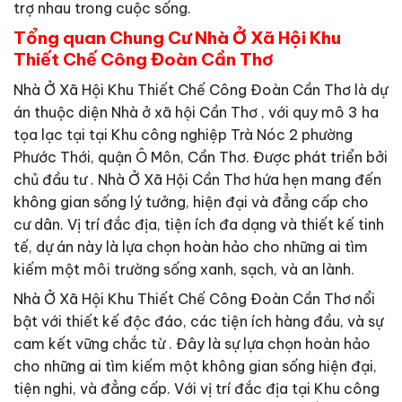
trợ nhau trong cuộc sống.
Tổng quan Chung Cư Nhà Ở Xã Hội Khu
Thiết Chế Công Đoàn Cần Thơ
Nhà Ở Xã Hội Khu Thiết Chế Công Đoàn Cần Thơ là dự
án thuộc diện Nhà ở xã hội Cần Thơ , với quy mô 3 ha
tọa lạc tại tại Khu công nghiệp Trà Nóc 2 phường
Phước Thới, quận Ô Môn, Cần Thơ. Được phát triển bởi
chủ đầu tư . Nhà Ở Xã Hội Cần Thơ hứa hẹn mang đến
không gian sống lý tưởng, hiện đại và đẳng cấp cho
cư dân. Vị trí đắc địa, tiện ích đa dạng và thiết kế tinh
tế, dự án này là lựa chọn hoàn hảo cho những ai tìm
kiếm một môi trường sống xanh, sạch, và an lành.
Nhà Ở Xã Hội Khu Thiết Chế Công Đoàn Cần Thơ nổi
bật với thiết kế độc đáo, các tiện ích hàng đầu, và sự
cam kết vững chắc từ . Đây là sự lựa chọn hoàn hảo
cho những ai tìm kiếm một không gian sống hiện đại,
tiện nghi, và đẳng cấp. Với vị trí đắc địa tại Khu công