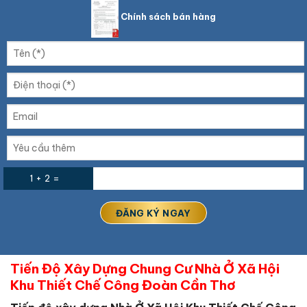
Chính sách bán hàng
1 + 2 =
Tiến Độ Xây Dựng Chung Cư Nhà Ở Xã Hội
Khu Thiết Chế Công Đoàn Cần Thơ