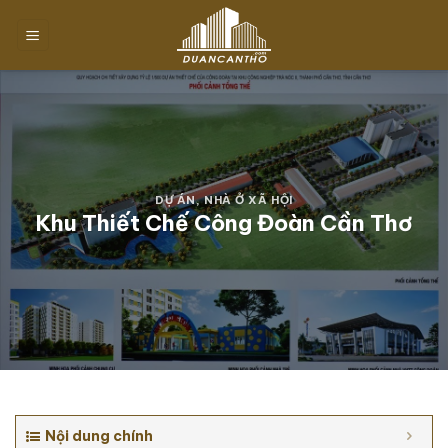
Chuyển
đến
nội
dung
DỰ ÁN
,
NHÀ Ở XÃ HỘI
Khu Thiết Chế Công Đoàn Cần Thơ
Nội dung chính