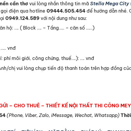
t nền cần thơ
vui lòng nhắn thông tin mã
Stella Mega City
 gọi điện qua hotline
09444.505.454
để hướng dẫn nhé. 
oại
0949.124.589
với nội dung như sau:
n hộ: …. ( Block …. – Tầng….. – căn số ……)
….. vnđ
í: phí môi giới, công chứng, thuế….): …. vnđ
nh/chị vui lòng chụp tiến độ thanh toán trên hợp đồng của
GỬI – CHO THUÊ – THIẾT KẾ NỘI THẤT THI CÔNG M
454
(Phone, Viber, Zalo, iMessage, Wechat, Whatsapp)
Thời