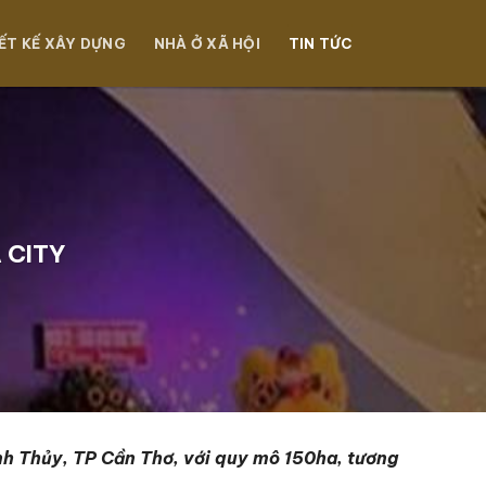
ẾT KẾ XÂY DỰNG
NHÀ Ở XÃ HỘI
TIN TỨC
 CITY
nh Thủy, TP Cần Thơ, với quy mô 150ha, tương