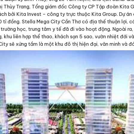
hị Thùy Trang, Tổng giám đốc Công ty CP Tập đoàn Kita 
ách bởi Kita Invest – công ty trực thuộc Kita Group. Dự án
0 tỉ đồng. Stella Mega City Cần Thơ có địa thế thuận lợi,
rường học, trung tâm y tế đã đi vào hoạt động. Ngoài ra,
, khu liên hợp thể thao, khách sạn 5 sao, vườn nhiệt đới v
City sẽ xứng tầm là một khu đô thị hiện đại, văn minh và 