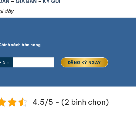
OÁN
–
GIÁ BÁN
–
KÝ GỬI
ại đây
hính sách bán hàng
+ 3 =
4.5/5 - (2 bình chọn)