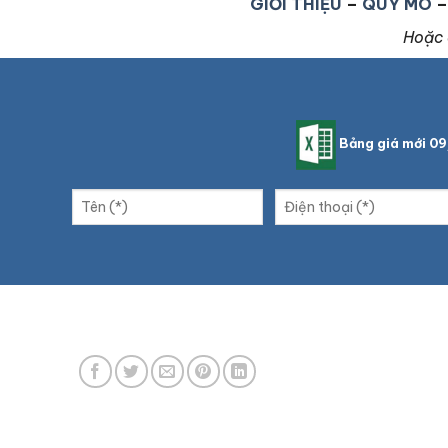
GIỚI THIỆU
–
QUY MÔ
Hoặc 
Bảng giá mới 0