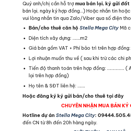
Quý anh/chị cần hỗ trợ
mua bán lại, ký gửi đấ
bán lại, ngày ký hợp đồng…) Hoặc nhắn tin hoặc
vui lòng nhắn tin qua Zalo/Viber qua số điện th
Bán/cho thuê căn hộ
Stella Mega City
Mã că
Diện tích xây dựng: …….m2
Giá bán gồm VAT + Phí bảo trì trên hợp đồng: 
Lợi nhuận muốn thu về ( sau khi trừ các chi ph
Tiến độ thanh toán trên hợp đồng: ……………. ( A
lại trên hợp đồng)
Họ tên & SĐT liên hệ: …….
Hoặc đăng ký ký gửi bán/cho thuê tại đây
CHUYÊN NHẬN MUA BÁN KÝ 
Hotline dự án
Stella Mega City
: 09444.505.
đến CN từ 8h đến 20h hàng ngày.