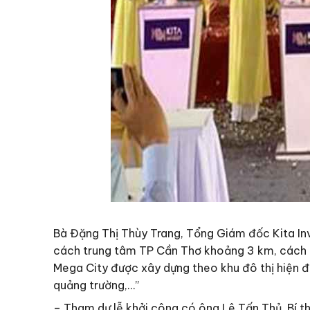
Bà Đặng Thị Thùy Trang, Tổng Giám đốc Kita Inve
cách trung tâm TP Cần Thơ khoảng 3 km, cách C
Mega City được xây dựng theo khu đô thị hiện đạ
quảng trường,…”
– Tham dự lễ khởi công có ông Lê Tấn Thủ, Bí t