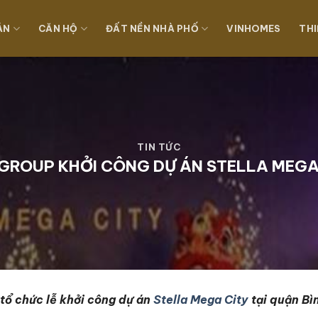
ÁN
CĂN HỘ
ĐẤT NỀN NHÀ PHỐ
VINHOMES
THI
TIN TỨC
 GROUP KHỞI CÔNG DỰ ÁN STELLA MEGA
 tổ chức lễ khởi công dự án
Stella Mega City
tại quận Bì