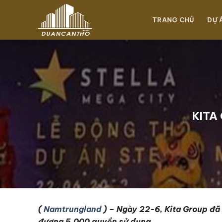
Chuyển
đến
TRANG CHỦ
DỰ 
nội
dung
KITA
(
Namtrungland
) – Ngày 22-6, Kita Group đã
đương 5.000 quyền sử dụng.