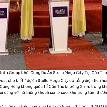
Kita Group Khởi Công Dự Án Stella Mega City Tại Cần Thơ
st cho biết: “dự án Stella Mega City có tổng diện tích hơ
ảng Hàng không quốc tế Cần Thơ khoảng 2 km, trong khuôn
i cùng với hệ thống khách sạn 5 sao, khu trung tâm thương
hư Quận ủy Bình Thủy; ông Lê Tâm Niệm, Chủ tịch UBND Q.