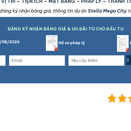
–
VỊ TRÍ
–
TIỆN ÍCH
–
MẶT BẰNG
–
PHÁP LÝ
–
THANH T
đăng ký nhận bảng giá, thông tin dự án
Stella Mega City
t
ĐĂNG KÝ NHẬN BẢNG GIÁ & ƯU ĐÃI TỪ CHỦ ĐẦU TƯ
9/08/2026
Hồ sơ pháp lý
C
2 