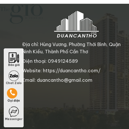
Địa chỉ: Hùng Vương, Phường Thới Bình, Quận
Ninh Kiều, Thành Phố Cần Thơ
Điện thoại: 0949124589
Báo giá
Báo giá
Website: https://duancantho.com/
Email: duancantho@gmail.com
Chat Zalo
Chat Zalo
Gọi điện
Gọi điện
Messenger
Messenger