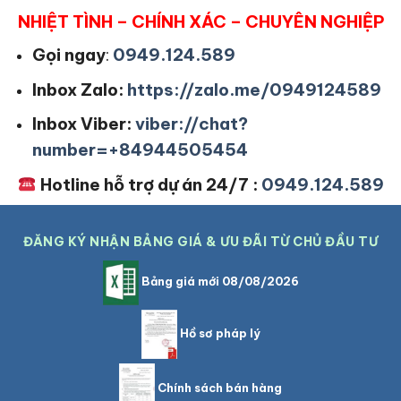
NHIỆT TÌNH – CHÍNH XÁC – CHUYÊN NGHIỆP
Gọi ngay
:
0949.124.589
Inbox Zalo:
https://zalo.me/0949124589
Inbox Viber:
viber://chat?
number=+84944505454
Hotline hỗ trợ dự án 24/7 :
0949.124.589
ĐĂNG KÝ NHẬN BẢNG GIÁ & ƯU ĐÃI TỪ CHỦ ĐẦU TƯ
Bảng giá mới 08/08/2026
Hồ sơ pháp lý
Chính sách bán hàng