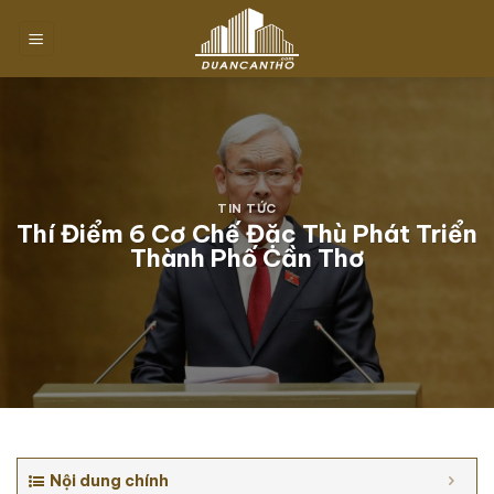
Chuyển
đến
nội
dung
TIN TỨC
Thí Điểm 6 Cơ Chế Đặc Thù Phát Triển
Thành Phố Cần Thơ
Nội dung chính