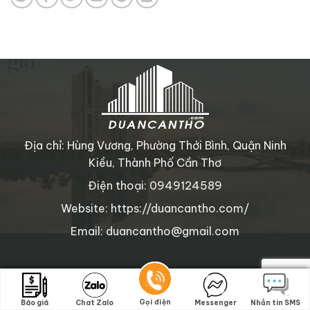
Địa chỉ: Hùng Vương, Phường Thới Bình, Quận Ninh
Kiều, Thành Phố Cần Thơ
Điện thoại: 0949124589
Website: https://duancantho.com/
Email: duancantho@gmail.com
Copyright © 2025 duancantho.com
. All rights reserved.
Gọi điện
Gọi điện
Báo giá
Báo giá
Chat Zalo
Chat Zalo
Messenger
Messenger
Nhắn tin SMS
Nhắn tin SMS