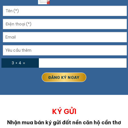
3 + 4 =
KÝ GỬI
Nhận mua bán ký gửi đất nền căn hộ cần thơ