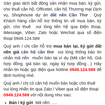
Sàn giao dịch bất động sản
nhận mua bán, ký gửi,
cho thuê căn hộ, Officetel, căn hộ Thương mại Dịch
vụ, Shophouse dự án
đất nền Cần Thơ
.
Quý
Khách hàng cần hỗ trợ thông tin về mua bán, ký
gửi, cho thuê
vui lòng liên hệ qua Điện thoại,
iMessage, Viber, Zalo hoặc Wechat qua số điện
thoại 0949.124.589
Quý anh / chị cần hỗ trợ
mua bán lại, ký gửi đất
nền giá
căn hộ cần thơ
vui lòng thông báo tin
nhắn mã nền
muốn bán lại ví dụ (Mã căn hộ, Giá
hợp đồng, giá bán lại, ngày ký hợp đồng…) Hãy
nhắn tin hoặc gọi điện qua hotline
0949.124.589
để
định hướng nhé.
Quý anh / chị có căn hộ muốn bán hoặc cho thuê
vui lòng nhắn tin qua Zalo / Viber qua số điện thoại
0949.124.589
với nội dung như sau:
Bán / ký gửi
Mã nền: ….