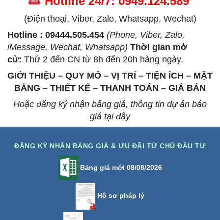
Hotline 24/7: 0949.124.589
(Điện thoại, Viber, Zalo, Whatsapp, Wechat)
Hotline : 09444.505.454
(Phone, Viber, Zalo,
iMessage, Wechat, Whatsapp)
Thời gian mở
cử
:
Thứ 2 đến CN từ 8h đến 20h hàng ngày.
GIỚI THIỆU – QUY MÔ – VỊ TRÍ – TIỆN ÍCH – MẶT
BẰNG – THIẾT KẾ – THANH TOÁN – GIÁ BÁN
Hoặc đăng ký nhận bảng giá, thông tin dự án báo
giá tại đây
ĐĂNG KÝ NHẬN BẢNG GIÁ & ƯU ĐÃI TỪ CHỦ ĐẦU TƯ
Bảng giá mới 08/08/2026
Hồ sơ pháp lý