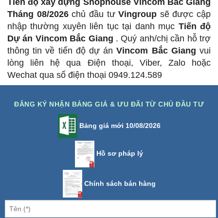
Tiến độ xây dựng Shophouse Vincom Bắc Giang
Tháng 08/2026
chủ đầu tư
Vingroup
sẽ được cập
nhập thường xuyên liên tục tại danh mục
Tiến độ
Dự án Vincom Bắc Giang
. Quý anh/chị cần hỗ trợ
thông tin về tiến độ dự án
Vincom Bắc Giang
vui
lòng liên hệ qua Điện thoại, Viber, Zalo hoặc
Wechat qua số điện thoại 0949.124.589
ĐĂNG KÝ NHẬN BẢNG GIÁ & ƯU ĐÃI TỪ CHỦ ĐẦU TƯ
Bảng giá mới 10/08/2026
Hồ sơ pháp lý
Chính sách bán hàng