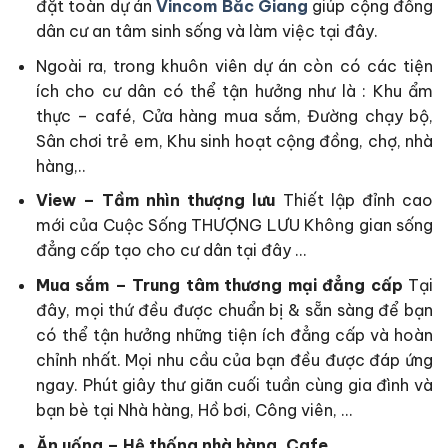
đặt toàn dự án
Vincom Bắc Giang
giúp cộng đồng
dân cư an tâm sinh sống và làm việc tại đây.
Ngoài ra, trong khuôn viên dự án còn có các tiện
ích cho cư dân có thể tận hưởng như là : Khu ẩm
thực – café, Cửa hàng mua sắm, Đường chạy bộ,
Sân chơi trẻ em, Khu sinh hoạt cộng đồng, chợ, nhà
hàng,..
View – Tầm nhìn thượng lưu
Thiết lập đỉnh cao
mới của Cuộc Sống THƯỢNG LƯU Không gian sống
đẳng cấp tạo cho cư dân tại đây …
Mua sắm – Trung tâm thương mại đẳng cấp
Tại
đây, mọi thứ đều được chuẩn bị & sẵn sàng để bạn
có thể tận hưởng những tiện ích đẳng cấp và hoàn
chỉnh nhất. Mọi nhu cầu của bạn đều được đáp ứng
ngay. Phút giây thư giãn cuối tuần cùng gia đình và
bạn bè tại Nhà hàng, Hồ bơi, Công viên, …
Ăn uống – Hệ thống nhà hàng, Cafe