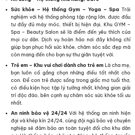
Sức khỏe – Hệ thống Gym – Yoga – Spa
Trải
nghiệm với hệ thống phòng tập rộng lớn, được đầu
tư đầy đủ máy móc, thiết bị hiện đại, Khu GYM –
Spa – Beauty Salon sẽ là điểm đến yêu thích của
mọi cư dân. Dịch vụ hoàn hảo nơi đây không chỉ
giúp bạn phục hồi sức khỏe, chăm sóc sắc đẹp mà
còn mang đến cho bạn sự thư giãn tuyệt vời.
Trẻ em – Khu vui chơi dành cho trẻ em
Là cha mẹ,
bạn luôn cố gắng chọn những điều tốt nhất cho
con. Để con trẻ được sống trong giấc mơ tuổi thơ,
có điều kiện học tập lý tưởng nhất, không gian giải
trí độc đáo, bên cạnh sự chăm sóc sức khỏe tối ưu
nhất.
An ninh bảo vệ 24/24
Với hệ thống an ninh hiện
đại và khép kín 24/24, cùng đội ngũ bảo vệ chuyên
nghiệp sẽ đảm bảo an toàn tuyệt đối cho khu dân