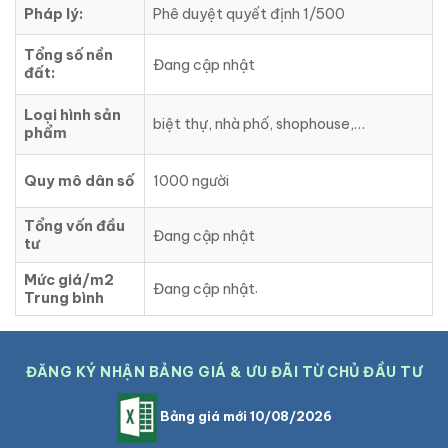
Pháp lý:
Phê duyệt quyết định 1/500
Tổng số nền
Đang cập nhật
đất:
Loại hình sản
biệt thự, nhà phố, shophouse,…
phẩm
Quy mô dân số
1000 người
Tổng vốn đầu
Đang cập nhật
tư
Mức giá/m2
.
Đang cập nhật
Trung bình
ĐĂNG KÝ NHẬN BẢNG GIÁ & ƯU ĐÃI TỪ CHỦ ĐẦU TƯ
Bảng giá mới 10/08/2026