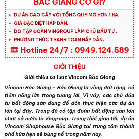
BẮC GIANG CÓ GÌ?
DỰ ÁN CAO CẤP VỚI TỔNG QUY MÔ HƠN 1 HA.
GIÁ ĐẶC BIỆT HẤP DẪN.
DO TẬP ĐOÀN VINGROUP LÀM CHỦ ĐẦU TƯ .
PHƯƠNG THỨC THANH TOÁN HẤP DẪN.
Hotline 24/7 : 0949.124.589
GIỚI THIỆU
Giới thiệu sơ lượt Vincom Bắc Giang
Vincom Bắc Giang – Bắc Giang là vùng đất rộng, có
tiềm năng lớn trong tương lai. Vì vậy, các chủ đầu
tư bất động sản đang đổ dồn thực hiện các dự án
lớn tại đây. Trong đó có tập đoàn bất động sản lớn
nhất cả nước là Vingroup. Trong thời gian tới, dự án
Vincom Shophouse Bắc Giang tại trung tâm thành
phố hứa hẹn sẽ bùng nổ trong năm nay.