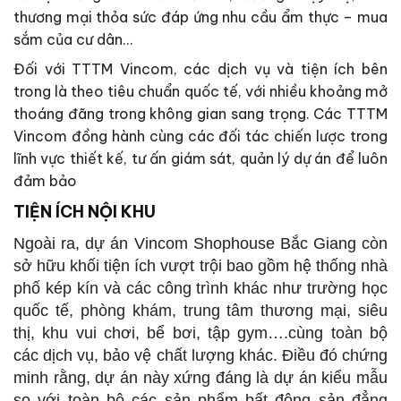
thương mại thỏa sức đáp ứng nhu cầu ẩm thực – mua
sắm của cư dân…
Đối với TTTM Vincom, các dịch vụ và tiện ích bên
trong là theo tiêu chuẩn quốc tế, với nhiều khoảng mở
thoáng đãng trong không gian sang trọng. Các TTTM
Vincom đồng hành cùng các đối tác chiến lược trong
lĩnh vực thiết kế, tư ấn giám sát, quản lý dự án để luôn
đảm bảo
TIỆN ÍCH NỘI KHU
Ngoài ra, dự án Vincom Shophouse Bắc Giang còn
sở hữu khối tiện ích vượt trội bao gồm hệ thống nhà
phố kép kín và các công trình khác như trường học
quốc tế, phòng khám, trung tâm thương mại, siêu
thị, khu vui chơi, bể bơi, tập gym….cùng toàn bộ
các dịch vụ, bảo vệ chất lượng khác. Điều đó chứng
minh rằng, dự án này xứng đáng là dự án kiểu mẫu
so với toàn bộ các sản phẩm bất động sản đẳng