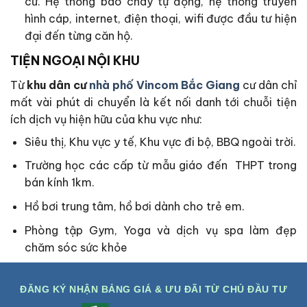
cư. Hệ thống báo cháy tự động, hệ thống truyền
hình cáp, internet, điện thoại, wifi được đầu tư hiện
đại đến từng căn hộ.
TIỆN NGOẠI NỘI KHU
Từ
khu dân cư
nhà phố Vincom Bắc Giang
cư dân chỉ
mất vài phút di chuyển là kết nối danh tới chuỗi tiện
ích dịch vụ hiện hữu của khu vực như:
Siêu thị, Khu vực y tế, Khu vực đi bộ, BBQ ngoài trời.
Trường học các cấp từ mẫu giáo đến THPT trong
bán kính 1km.
Hồ bơi trung tâm, hồ bơi dành cho trẻ em.
Phòng tập Gym, Yoga và dịch vụ spa làm đẹp
chăm sóc sức khỏe
ĐĂNG KÝ NHẬN BẢNG GIÁ & ƯU ĐÃI TỪ CHỦ ĐẦU TƯ