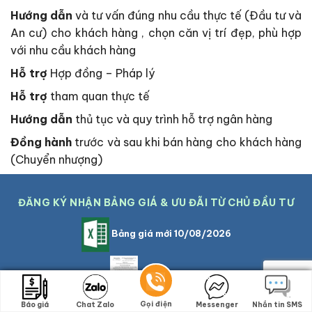
Hướng dẫn
và tư vấn đúng nhu cầu thực tế (Đầu tư và
An cư) cho khách hàng , chọn căn vị trí đẹp, phù hợp
với nhu cầu khách hàng
Hỗ trợ
Hợp đồng – Pháp lý
Hỗ trợ
tham quan thực tế
Hướng dẫn
thủ tục và quy trình hỗ trợ ngân hàng
Đồng hành
trước và sau khi bán hàng cho khách hàng
(Chuyển nhượng)
ĐĂNG KÝ NHẬN BẢNG GIÁ & ƯU ĐÃI TỪ CHỦ ĐẦU TƯ
Bảng giá mới 10/08/2026
Hồ sơ pháp lý
Gọi điện
Gọi điện
Báo giá
Báo giá
Chat Zalo
Chat Zalo
Messenger
Messenger
Nhắn tin SMS
Nhắn tin SMS