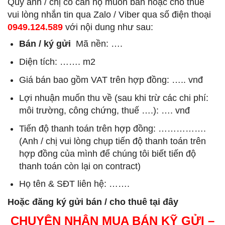
Quý anh / chị có căn hộ muốn bán hoặc cho thuê
vui lòng nhắn tin qua Zalo / Viber qua số điện thoại
0949.124.589
với nội dung như sau:
Bán / ký gửi
Mã nền: ….
Diện tích: ……. m2
Giá bán bao gồm VAT trên hợp đồng: ….. vnđ
Lợi nhuận muốn thu về (sau khi trừ các chi phí:
môi trường, công chứng, thuế ….): …. vnđ
Tiến độ thanh toán trên hợp đồng: …………….
(Anh / chị vui lòng chụp tiến độ thanh toán trên
hợp đồng của mình để chúng tôi biết tiến độ
thanh toán còn lại on contract)
Họ tên & SĐT liên hệ: …….
Hoặc đăng ký gửi bán / cho thuê tại đây
CHUYÊN NHẬN MUA BÁN KỸ GỬI –