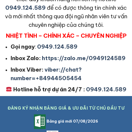
0949.124.589
để có được thông tin chính xác
và mới nhất thông qua đội ngũ nhân viên tư vấn
chuyên nghiệp của chúng tôi.
NHIỆT TÌNH – CHÍNH XÁC – CHUYÊN NGHIỆP
Gọi ngay
:
0949.124.589
Inbox Zalo:
https://zalo.me/0949124589
Inbox Viber:
viber://chat?
number=+84944505454
Hotline hỗ trợ dự án 24/7 :
0949.124.589
ĐĂNG KÝ NHẬN BẢNG GIÁ & ƯU ĐÃI TỪ CHỦ ĐẦU TƯ
Bảng giá mới 07/08/2026