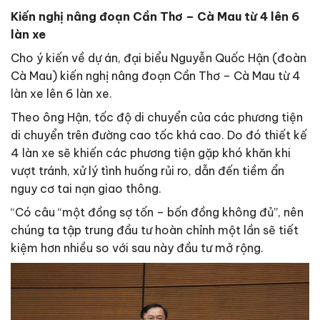
Kiến nghị nâng đoạn Cần Thơ – Cà Mau từ 4 lên 6
làn xe
Cho ý kiến về dự án, đại biểu Nguyễn Quốc Hận (đoàn
Cà Mau) kiến nghị nâng đoạn Cần Thơ – Cà Mau từ 4
làn xe lên 6 làn xe.
Theo ông Hận, tốc độ di chuyển của các phương tiện
di chuyển trên đường cao tốc khá cao. Do đó thiết kế
4 làn xe sẽ khiến các phương tiện gặp khó khăn khi
vượt tránh, xử lý tình huống rủi ro, dẫn đến tiềm ẩn
nguy cơ tai nạn giao thông.
“Có câu “một đồng sợ tốn – bốn đồng không đủ”, nên
chúng ta tập trung đầu tư hoàn chỉnh một lần sẽ tiết
kiệm hơn nhiều so với sau này đầu tư mở rộng.