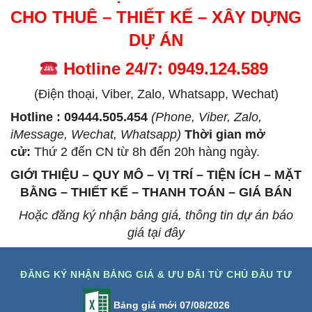
CHO THUÊ – THIẾT KẾ – XÂY DỰNG
DỰ ÁN
Hotline 24/7: 0949.124.589
(Điện thoại, Viber, Zalo, Whatsapp, Wechat)
Hotline : 09444.505.454
(Phone, Viber, Zalo,
iMessage, Wechat, Whatsapp)
Thời gian mở
cử
:
Thứ 2 đến CN từ 8h đến 20h hàng ngày.
GIỚI THIỆU – QUY MÔ – VỊ TRÍ – TIỆN ÍCH – MẶT
BẰNG – THIẾT KẾ – THANH TOÁN – GIÁ BÁN
Hoặc đăng ký nhận bảng giá, thông tin dự án báo
giá tại đây
ĐĂNG KÝ NHẬN BẢNG GIÁ & ƯU ĐÃI TỪ CHỦ ĐẦU TƯ
Bảng giá mới 07/08/2026