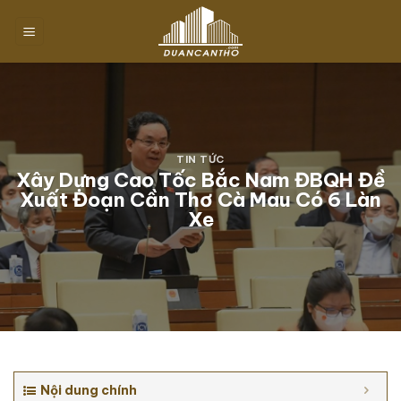
Chuyển
đến
nội
dung
TIN TỨC
Xây Dựng Cao Tốc Bắc Nam ĐBQH Đề
Xuất Đoạn Cần Thơ Cà Mau Có 6 Làn
Xe
Nội dung chính