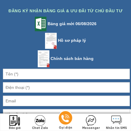
ĐĂNG KÝ NHẬN BẢNG GIÁ & ƯU ĐÃI TỪ CHỦ ĐẦU TƯ
Bảng giá mới 06/08/2026
Hồ sơ pháp lý
Chính sách bán hàng
4 + 5 =
Gọi điện
Gọi điện
Báo giá
Báo giá
Chat Zalo
Chat Zalo
Messenger
Messenger
Nhắn tin SMS
Nhắn tin SMS