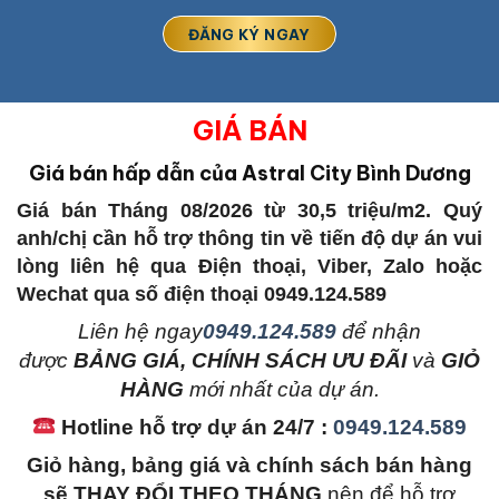
GIÁ BÁN
Giá bán hấp dẫn của Astral City Bình Dương
Giá bán Tháng 08/2026 từ 30,5 triệu/m2. Quý
anh/chị cần hỗ trợ thông tin về tiến độ dự án vui
lòng liên hệ qua Điện thoại, Viber, Zalo hoặc
Wechat qua số điện thoại 0949.124.589
L
iên hệ ngay
0949.124.589
để nhận
được
BẢNG GIÁ, CHÍNH SÁCH ƯU ĐÃI
và
GIỎ
HÀNG
mới nhất của dự án.
Hotline hỗ trợ dự án 24/7 :
0949.124.589
Giỏ hàng, bảng giá và chính sách bán hàng
sẽ THAY ĐỔI THEO THÁNG
nên để hỗ trợ