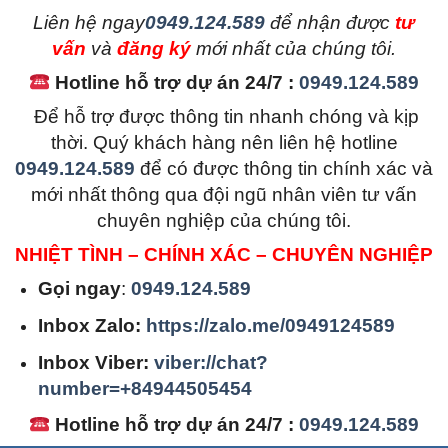
L
iên hệ ngay
0949.124.589
để nhận được
tư
vấn
và
đăng ký
mới nhất của chúng tôi.
Hotline hỗ trợ dự án 24/7 :
0949.124.589
Để hỗ trợ được thông tin nhanh chóng và kịp
thời. Quý khách hàng nên liên hệ hotline
0949.124.589
để có được thông tin chính xác và
mới nhất thông qua đội ngũ nhân viên tư vấn
chuyên nghiệp của chúng tôi.
NHIỆT TÌNH – CHÍNH XÁC – CHUYÊN NGHIỆP
Gọi ngay
:
0949.124.589
Inbox Zalo:
https://zalo.me/0949124589
Inbox Viber:
viber://chat?
number=+84944505454
Hotline hỗ trợ dự án 24/7 :
0949.124.589