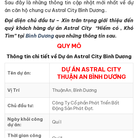
Sau đây là những thông tin cập nhật mới nhất về dự
án căn hộ chung cư Astral City Bình Dương..
Đại diện chủ đầu tư – Xin trân trọng giới thiệu đến
quý khách hàng dự án Astral City “Hiếm có , Khó
Tìm” tại
Bình Dương
qua những thông tin sau.
QUY MÔ
Thông tin chi tiết về Dự án
Astral City Bình Dương
DỰ ÁN ASTRAL CITY
Tên dự án:
THUẬN AN BÌNH DƯƠNG
Vị Trí
ThuậnAn, Bình Dương
Công Ty Cổ phần Phát Triển Bất
Chủ đầu tư:
Động Sản Phát Đạt.
Ngày khỏi công
Quí I
dự án:
Thời gian công