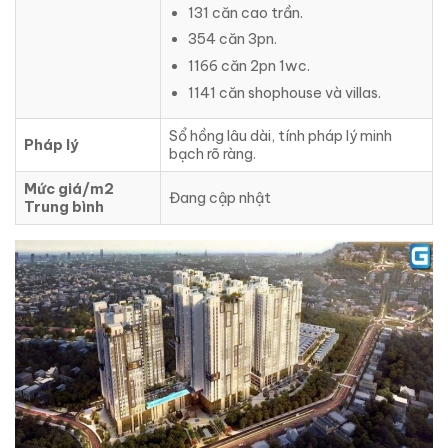
131 căn cao trần.
354 căn 3pn.
1166 căn 2pn 1wc.
1141 căn shophouse và villas.
Sổ hồng lâu dài, tính pháp lý minh
Pháp lý
bạch rõ ràng.
Mức giá/m2
Đang cập nhật
Trung bình