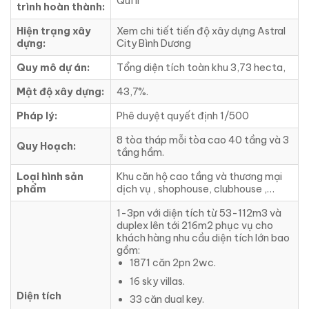
Quí II
trình hoàn thành:
Hiện trạng xây
Xem chi tiết tiến độ xây dựng Astral
dựng:
City Bình Dương
Quy mô dự án:
Tổng diện tích toàn khu 3,73 hecta,
Mật độ xây dựng:
43,7%.
Pháp lý:
Phê duyệt quyết định 1/500
8 tòa tháp mỗi tòa cao 40 tầng và 3
Quy Hoạch:
tầng hầm.
Loại hình sản
Khu căn hộ cao tầng và thương mại
phẩm
dịch vụ , shophouse, clubhouse ,…
1-3pn với diện tích từ 53-112m3 và
duplex lên tới 216m2 phục vụ cho
khách hàng nhu cầu diện tích lớn bao
gồm:
1871 căn 2pn 2wc.
16 sky villas.
Diện tích
33 căn dual key.