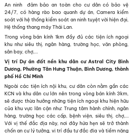
An ninh đảm bảo an toàn cho cư dân có bảo vệ
24/7, có hàng rào bao quanh dự án, Camera kiểm
soát với hệ thống kiểm soát an ninh tuyệt vời hiện đại,
Hệ thống thang máy Thái Lan.
Trong vòng bán kính 1km đầy đủ các tiện ích ngoại
khu như siêu thị, ngân hàng, trường học, văn phòng,
sân bay, chợ,…
Vị trí Dự án đất nền khu dân cư Astral City Bình
Dương, Phường Tân Hưng Thuận, Bình Dương, thành
phố Hồ Chí Minh
Ngoài các tiện ích nội khu, cư dân còn nằm gần các
KCN và khu dân cư lớn nên trong vòng bán kính 3km,
sẽ được thừa hưởng những tiện ích ngoại khu hiện hữu
của khu vực lân cận như: Trung tâm hành chính, ngân
hàng, trường học các cấp, bệnh viện, siêu thị, chợ,…
Với vị thế đắc địa này, nơi đây hứa hẹn sẽ trở thành
chốn an cư lý tưởng, vị trí đầu tư đắc địa và tiềm năng