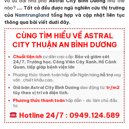
và ưu đãi nhà phố
Astral City Bình Dương
như thế
nào?
,… Tất cả đều được ngũ nghiên cứu thị trường
của
Namtrungland
tổng hợp và cập nhật liên tục
thông qua bài viết dưới đây.
CÙNG TÌM HIỂU VỀ ASTRAL
CITY THUẬN AN BÌNH DƯƠNG
Chuỗi tiện ích
cư dân cao cấp:
Bảo vệ giám sát
24/7, Trường học, Công Viên Cây Xanh, Hồ Cảnh
Quan, tiếp giáp bệnh viện lớn
Phương thức thanh toán hấp dẫn Ngân hàng
hỗ trợ
vay
vốn , chiết khấu cao
.
Giá bán Astral City Bình Dương
dao động từ:
tr/m2
tùy theo vị trí và diện tích.
Phương thức thanh toán
hấp dẫn – do
làm chủ đầu
tư.
Hotline 24/7 : 0949.124.589