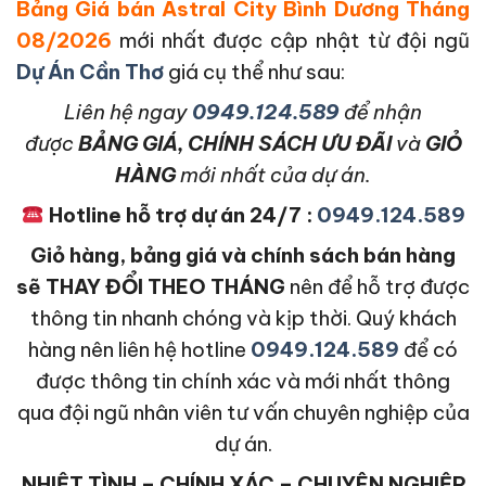
Bảng Giá bán Astral City Bình Dương Tháng
08/2026
mới nhất được cập nhật từ đội ngũ
Dự Án Cần Thơ
giá cụ thể như sau:
L
iên hệ ngay
0949.124.589
để nhận
được
BẢNG GIÁ, CHÍNH SÁCH ƯU ĐÃI
và
GIỎ
HÀNG
mới nhất của dự án.
Hotline hỗ trợ dự án 24/7 :
0949.124.589
Giỏ hàng, bảng giá và chính sách bán hàng
sẽ THAY ĐỔI THEO THÁNG
nên để hỗ trợ được
thông tin nhanh chóng và kịp thời. Quý khách
hàng nên liên hệ hotline
0949.124.589
để có
được thông tin chính xác và mới nhất thông
qua đội ngũ nhân viên tư vấn chuyên nghiệp của
dự án.
NHIỆT TÌNH – CHÍNH XÁC – CHUYÊN NGHIỆP