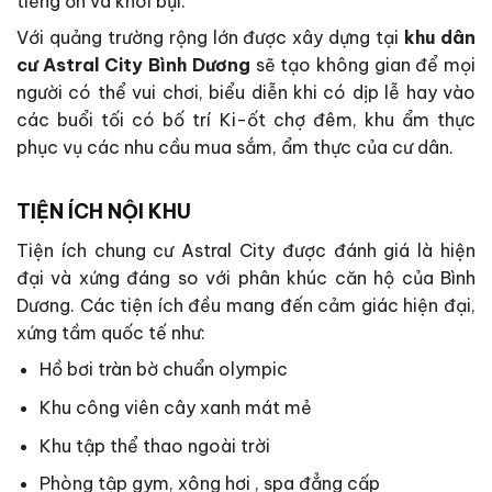
tiếng ồn và khói bụi.
Với quảng trường rộng lớn được xây dựng tại
khu dân
cư
Astral City Bình Dương
sẽ tạo không gian để mọi
người có thể vui chơi, biểu diễn khi có dịp lễ hay vào
các buổi tối có bố trí Ki-ốt chợ đêm, khu ẩm thực
phục vụ các nhu cầu mua sắm, ẩm thực của cư dân.
TIỆN ÍCH NỘI KHU
Tiện ích chung cư Astral City được đánh giá là hiện
đại và xứng đáng so với phân khúc căn hộ của Bình
Dương. Các tiện ích đều mang đến cảm giác hiện đại,
xứng tầm quốc tế như:
Hồ bơi tràn bờ chuẩn olympic
Khu công viên cây xanh mát mẻ
Khu tập thể thao ngoài trời
Phòng tập gym, xông hơi , spa đẳng cấp