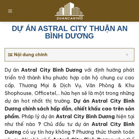
Chuyển
đến
nội
dung
DỰ ÁN ASTRAL CITY THUẬN AN
BÌNH DƯƠNG
Nội dung chính
Dự án
Astral City Bình Dương
với định hướng phát
triển trở thành khu phước hợp căn hộ chung cư cao
cấp, Thương Mại & Dịch Vụ, Văn Phòng & Khu
Shophouse, Officetel,.. hứa hẹn sẽ là một trong những
dự án hot nhất thị trường.
Dự án Astral City Bình
Dương c
hính sách hấp dẫn, chiết khấu cao trên sản
phẩm.
Pháp lý dự án
Astral City Bình Dương
hiện tại
như thế nào
?
Chủ đầu tư dự án
Astral City Bình
Dương
có uy tín hay không
?
Phương thức thanh toán