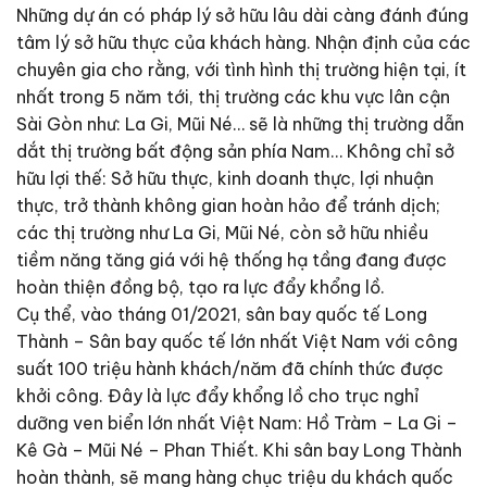
Những dự án có pháp lý sở hữu lâu dài càng đánh đúng
tâm lý sở hữu thực của khách hàng. Nhận định của các
chuyên gia cho rằng, với tình hình thị trường hiện tại, ít
nhất trong 5 năm tới, thị trường các khu vực lân cận
Sài Gòn như: La Gi, Mũi Né… sẽ là những thị trường dẫn
dắt thị trường bất động sản phía Nam… Không chỉ sở
hữu lợi thế: Sở hữu thực, kinh doanh thực, lợi nhuận
thực, trở thành không gian hoàn hảo để tránh dịch;
các thị trường như La Gi, Mũi Né, còn sở hữu nhiều
tiềm năng tăng giá với hệ thống hạ tầng đang được
hoàn thiện đồng bộ, tạo ra lực đẩy khổng lồ.
Cụ thể, vào tháng 01/2021, sân bay quốc tế Long
Thành – Sân bay quốc tế lớn nhất Việt Nam với công
suất 100 triệu hành khách/năm đã chính thức được
khởi công. Đây là lực đẩy khổng lồ cho trục nghỉ
dưỡng ven biển lớn nhất Việt Nam: Hồ Tràm – La Gi –
Kê Gà – Mũi Né – Phan Thiết. Khi sân bay Long Thành
hoàn thành, sẽ mang hàng chục triệu du khách quốc