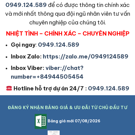
0949.124.589
để có được thông tin chính xác
và mới nhất thông qua đội ngũ nhân viên tư vấn
chuyên nghiệp của chúng tôi.
NHIỆT TÌNH – CHÍNH XÁC – CHUYÊN NGHIỆP
Gọi ngay
:
0949.124.589
Inbox Zalo:
https://zalo.me/0949124589
Inbox Viber:
viber://chat?
number=+84944505454
Hotline hỗ trợ dự án 24/7 :
0949.124.589
ĐĂNG KÝ NHẬN BẢNG GIÁ & ƯU ĐÃI TỪ CHỦ ĐẦU TƯ
Bảng giá mới 07/08/2026