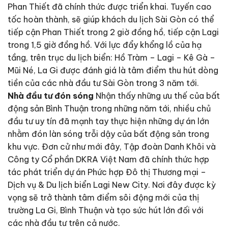
Phan Thiết đã chính thức được triển khai. Tuyến cao
tốc hoàn thành, sẽ giúp khách du lịch Sài Gòn có thể
tiếp cận Phan Thiết trong 2 giờ đồng hồ, tiếp cận Lagi
trong 1,5 giờ đồng hồ. Với lực đẩy khổng lồ của hạ
tầng, trên trục du lịch biển: Hồ Tràm – Lagi – Kê Gà –
Mũi Né, La Gi được đánh giá là tâm điểm thu hút dòng
tiền của các nhà đầu tư Sài Gòn trong 3 năm tới.
Nhà đầu tư đón sóng
Nhận thấy những ưu thế của bất
động sản Bình Thuận trong những năm tới, nhiều chủ
đầu tư uy tín đã mạnh tay thực hiện những dự án lớn
nhằm đón làn sóng trỗi dậy của bất động sản trong
khu vực. Đơn cử như mới đây, Tập đoàn Danh Khôi và
Công ty Cổ phần DKRA Việt Nam đã chính thức hợp
tác phát triển dự án Phức hợp Đô thị Thương mại –
Dịch vụ & Du lịch biển Lagi New City. Nơi đây được kỳ
vọng sẽ trở thành tâm điểm sôi động mới của thị
trường La Gi, Bình Thuận và tạo sức hút lớn đối với
các nhà đầu tư trên cả nước.