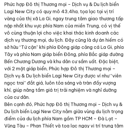
Phức hợp Đô thị Thương mại – Dịch vụ & Du lịch biển
Lagi New City có quy mô 43,4ha, tọa lạc tại vị trí
vàng của thị xã La Gi, ngay trung tâm giao thương tấp
nập nhất khu vực phía Nam của miền Trung, có vị thế
vô cùng thuận lợi cho việc khai thác kinh doanh các
dịch vụ thương mại, du lịch. Đây cũng là dự án hiếm có
sở hữu “Tứ cận” khi phía Đông giáp cảng cá La Gi, phía
Tây và phía Nam giáp biển Đông, phía Bắc giáp đường
Bến Chương Dương và khu dân cư sầm uất. Đặc biệt,
với 2 mặt giáp biển, Phức hợp Đô thị Thương mại –
Dịch vụ & Du lịch biển Lagi New City được ví như “viên
ngọc trai” đắt giá, luôn tỏa sáng và tràn đầy vượng
khí, giúp nâng tầm giá trị trải nghiệm và nghỉ dưỡng
của cư dân.
Bên cạnh đó, Phức hợp Đô thị Thương mại – Dịch vụ &
Du lịch biển Lagi New City nằm giữa vùng du lịch trọng
điểm của du lịch phía Nam gồm TP HCM – Đà Lạt –
Vũng Tàu – Phan Thiết và tọa lạc ngay vị trí trung tâm