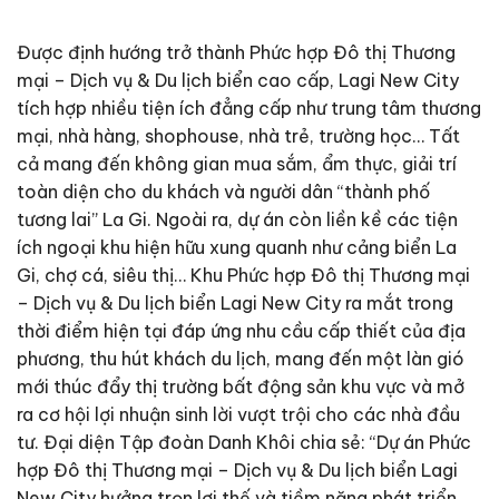
Được định hướng trở thành Phức hợp Đô thị Thương
mại – Dịch vụ & Du lịch biển cao cấp, Lagi New City
tích hợp nhiều tiện ích đẳng cấp như trung tâm thương
mại, nhà hàng, shophouse, nhà trẻ, trường học… Tất
cả mang đến không gian mua sắm, ẩm thực, giải trí
toàn diện cho du khách và người dân “thành phố
tương lai” La Gi. Ngoài ra, dự án còn liền kề các tiện
ích ngoại khu hiện hữu xung quanh như cảng biển La
Gi, chợ cá, siêu thị… Khu Phức hợp Đô thị Thương mại
– Dịch vụ & Du lịch biển Lagi New City ra mắt trong
thời điểm hiện tại đáp ứng nhu cầu cấp thiết của địa
phương, thu hút khách du lịch, mang đến một làn gió
mới thúc đẩy thị trường bất động sản khu vực và mở
ra cơ hội lợi nhuận sinh lời vượt trội cho các nhà đầu
tư. Đại diện Tập đoàn Danh Khôi chia sẻ: “Dự án Phức
hợp Đô thị Thương mại – Dịch vụ & Du lịch biển Lagi
New City hưởng trọn lợi thế và tiềm năng phát triển