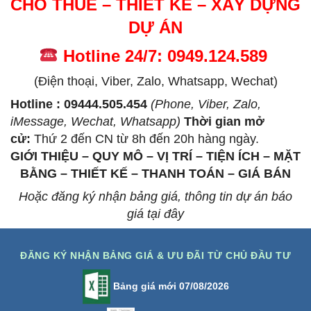
CHO THUÊ – THIẾT KẾ – XÂY DỰNG
DỰ ÁN
Hotline 24/7: 0949.124.589
(Điện thoại, Viber, Zalo, Whatsapp, Wechat)
Hotline : 09444.505.454
(Phone, Viber, Zalo,
iMessage, Wechat, Whatsapp)
Thời gian mở
cử
:
Thứ 2 đến CN từ 8h đến 20h hàng ngày.
GIỚI THIỆU – QUY MÔ – VỊ TRÍ – TIỆN ÍCH – MẶT
BẰNG – THIẾT KẾ – THANH TOÁN – GIÁ BÁN
Hoặc đăng ký nhận bảng giá, thông tin dự án báo
giá tại đây
ĐĂNG KÝ NHẬN BẢNG GIÁ & ƯU ĐÃI TỪ CHỦ ĐẦU TƯ
Bảng giá mới 07/08/2026