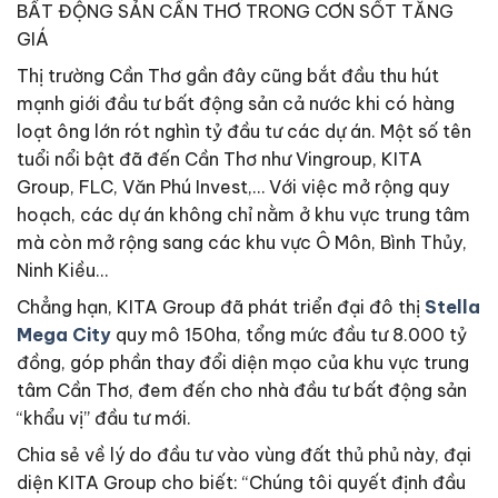
BẤT ĐỘNG SẢN CẦN THƠ TRONG CƠN SỐT TĂNG
GIÁ
Thị trường Cần Thơ gần đây cũng bắt đầu thu hút
mạnh giới đầu tư bất động sản cả nước khi có hàng
loạt ông lớn rót nghìn tỷ đầu tư các dự án. Một số tên
tuổi nổi bật đã đến Cần Thơ như Vingroup, KITA
Group, FLC, Văn Phú Invest,… Với việc mở rộng quy
hoạch, các dự án không chỉ nằm ở khu vực trung tâm
mà còn mở rộng sang các khu vực Ô Môn, Bình Thủy,
Ninh Kiều…
Chẳng hạn, KITA Group đã phát triển đại đô thị
Stella
Mega City
quy mô 150ha, tổng mức đầu tư 8.000 tỷ
đồng, góp phần thay đổi diện mạo của khu vực trung
tâm Cần Thơ, đem đến cho nhà đầu tư bất động sản
“khẩu vị” đầu tư mới.
Chia sẻ về lý do đầu tư vào vùng đất thủ phủ này, đại
diện KITA Group cho biết: “Chúng tôi quyết định đầu