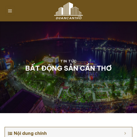
Chuyển
đến
nội
dung
TIN TỨC
BẤT ĐỘNG SẢN CẦN THƠ
Nội dung chính