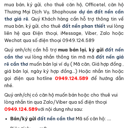
mua bán, ký gửi, cho thuê căn hộ, Officetel, căn hộ
Thương Mại Dịch Vụ, Shophouse
dự án đất nền cần
thơ giá rẽ
. Quý Khách hàng cần hỗ trợ thông tin về
mua bán, ký gửi, cho thuê
đất nền phan thiết
vui lòng
liên hệ qua Điện thoại, iMessage, Viber, Zalo hoặc
Wechat qua số điện thoại 0949.124.589
Quý anh/chị cần hỗ trợ
mua bán lại, ký gửi
đất nền
cần thơ
vui lòng nhắn thông tin mã mã
đất nền giá
rẽ cần thơ
muốn bán lại ví dụ ( Mã căn, Giá hợp đồng ,
giá bán lại, ngày ký hợp đồng…) Hoặc nhắn tin hoặc
gọi điện qua hotline
0949.124.589
để hướng dẫn
nhé.
Quý anh/chị có căn hộ muốn bán hoặc cho thuê vui
lòng nhắn tin qua Zalo/Viber qua số điện thoại
0949.124.589
với nội dung như sau:
Bán/ký gửi
đất nền cần thơ
Mã số căn hộ: ….