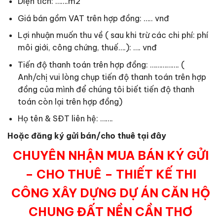
Diện tích: …….m2
Giá bán gồm VAT trên hợp đồng: ….. vnđ
Lợi nhuận muốn thu về ( sau khi trừ các chi phí: phí
môi giới, công chứng, thuế….): …. vnđ
Tiến độ thanh toán trên hợp đồng: ……………. (
Anh/chị vui lòng chụp tiến độ thanh toán trên hợp
đồng của mình để chúng tôi biết tiến độ thanh
toán còn lại trên hợp đồng)
Họ tên & SĐT liên hệ: …….
Hoặc đăng ký gửi bán/cho thuê tại đây
CHUYÊN NHẬN MUA BÁN KÝ GỬI
– CHO THUÊ – THIẾT KẾ THI
CÔNG XÂY DỰNG DỰ ÁN CĂN HỘ
CHUNG ĐẤT NỀN CẦN THƠ