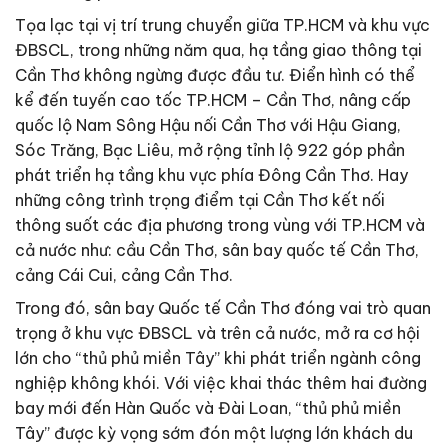
Tọa lạc tại vị trí trung chuyển giữa TP.HCM và khu vực
ĐBSCL, trong những năm qua, hạ tầng giao thông tại
Cần Thơ không ngừng được đầu tư. Điển hình có thể
kể đến tuyến cao tốc TP.HCM – Cần Thơ, nâng cấp
quốc lộ Nam Sông Hậu nối Cần Thơ với Hậu Giang,
Sóc Trăng, Bạc Liêu, mở rộng tỉnh lộ 922 góp phần
phát triển hạ tầng khu vực phía Đông Cần Thơ. Hay
những công trình trọng điểm tại Cần Thơ kết nối
thông suốt các địa phương trong vùng với TP.HCM và
cả nước như: cầu Cần Thơ, sân bay quốc tế Cần Thơ,
cảng Cái Cui, cảng Cần Thơ.
Trong đó, sân bay Quốc tế Cần Thơ đóng vai trò quan
trọng ở khu vực ĐBSCL và trên cả nước, mở ra cơ hội
lớn cho “thủ phủ miền Tây” khi phát triển ngành công
nghiệp không khói. Với việc khai thác thêm hai đường
bay mới đến Hàn Quốc và Đài Loan, “thủ phủ miền
Tây” được kỳ vọng sớm đón một lượng lớn khách du