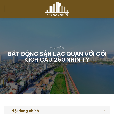
Chuyển
đến
nội
dung
TIN TỨC
BẤT ĐỘNG SẢN LẠC QUAN VỚI GÓI
KÍCH CẦU 250 NHÌN TỶ
Nội dung chính