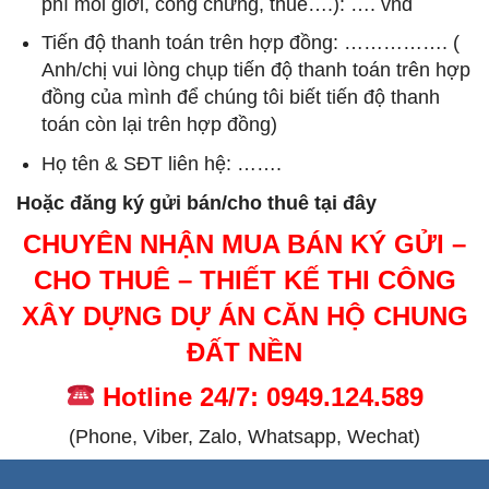
phí môi giới, công chứng, thuế….): …. vnđ
Tiến độ thanh toán trên hợp đồng: ……………. (
Anh/chị vui lòng chụp tiến độ thanh toán trên hợp
đồng của mình để chúng tôi biết tiến độ thanh
toán còn lại trên hợp đồng)
Họ tên & SĐT liên hệ: …….
Hoặc đăng ký gửi bán/cho thuê tại đây
CHUYÊN NHẬN MUA BÁN KÝ GỬI –
CHO THUÊ – THIẾT KẾ THI CÔNG
XÂY DỰNG DỰ ÁN CĂN HỘ CHUNG
ĐẤT NỀN
Hotline 24/7: 0949.124.589
(Phone, Viber, Zalo, Whatsapp, Wechat)