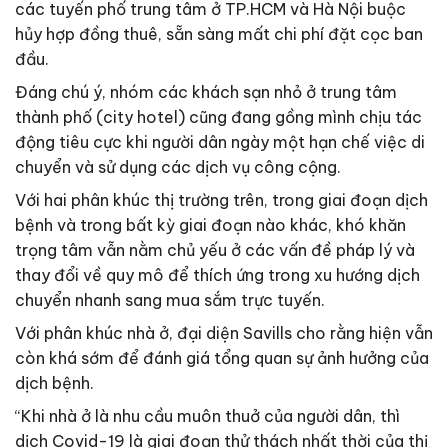
các tuyến phố trung tâm ở TP.HCM và Hà Nội buộc
hủy hợp đồng thuê, sẵn sàng mất chi phí đặt cọc ban
đầu.
Đáng chú ý, nhóm các khách sạn nhỏ ở trung tâm
thành phố (city hotel) cũng đang gồng mình chịu tác
động tiêu cực khi người dân ngày một hạn chế việc di
chuyển và sử dụng các dịch vụ công cộng.
Với hai phân khúc thị trường trên, trong giai đoạn dịch
bệnh và trong bất kỳ giai đoạn nào khác, khó khăn
trọng tâm vẫn nằm chủ yếu ở các vấn đề pháp lý và
thay đổi về quy mô để thích ứng trong xu hướng dịch
chuyển nhanh sang mua sắm trực tuyến.
Với phân khúc nhà ở, đại diện Savills cho rằng hiện vẫn
còn khá sớm để đánh giá tổng quan sự ảnh hưởng của
dịch bệnh.
“Khi nhà ở là nhu cầu muôn thuở của người dân, thì
dịch Covid-19 là giai đoạn thử thách nhất thời của thị