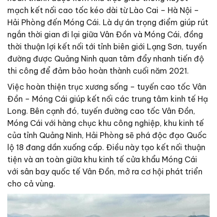
mạch kết nối cao tốc kéo dài từ Lào Cai – Hà Nội –
Hải Phòng đến Móng Cái. Là dự án trọng điểm giúp rút
ngắn thời gian đi lại giữa Vân Đồn và Móng Cái, đồng
thời thuận lợi kết nối tới tỉnh biên giới Lạng Sơn, tuyến
đường được Quảng Ninh quan tâm đẩy nhanh tiến độ
thi công để đảm bảo hoàn thành cuối năm 2021.
Việc hoàn thiện trục xương sống – tuyến cao tốc Vân
Đồn – Móng Cái giúp kết nối các trung tâm kinh tế Hạ
Long. Bên cạnh đó, tuyến đường cao tốc Vân Đồn,
Móng Cái với hàng chục khu công nghiệp, khu kinh tế
của tỉnh Quảng Ninh, Hải Phòng sẽ phá độc đạo Quốc
lộ 18 đang dần xuống cấp. Điều này tạo kết nối thuận
tiện và an toàn giữa khu kinh tế cửa khẩu Móng Cái
với sân bay quốc tế Vân Đồn, mở ra cơ hội phát triển
cho cả vùng.