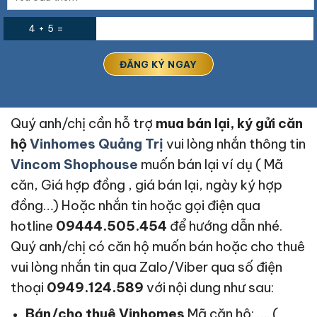
4 + 5 =
Quý anh/chị cần hỗ trợ
mua bán lại, ký gửi căn
hộ
Vinhomes Quảng Trị
vui lòng nhắn thông tin
Vincom Shophouse
muốn bán lại ví dụ ( Mã
căn, Giá hợp đồng , giá bán lại, ngày ký hợp
đồng…) Hoặc nhắn tin hoặc gọi điện qua
hotline
09444.505.454
để hướng dẫn nhé.
Quý anh/chị có căn hộ muốn bán hoặc cho thuê
vui lòng nhắn tin qua Zalo/Viber qua số điện
thoại
0949.124.589
với nội dung như sau:
Bán/cho thuê Vinhomes
Mã căn hộ: …. (