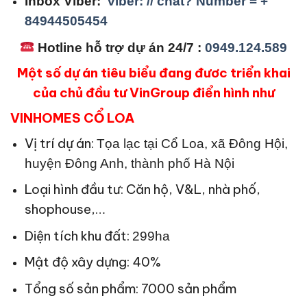
Inbox Viber:
viber: // chat? Number = +
84944505454
Hotline hỗ trợ dự án 24/7 :
0949.124.589
Một số dự án tiêu biểu đang đươc triển khai
của chủ đầu tư VinGroup điển hình như
VINHOMES CỔ LOA
Vị trí dự án:
Tọa lạc tại Cổ Loa, xã Đông Hội,
huyện Đông Anh, thành phố Hà Nội
Loại hình đầu tư: Căn hộ, V&L, nhà phố,
shophouse,…
Diện tích khu đất:
299ha
Mật độ xây dựng: 40%
Tổng số sản phẩm: 7000 sản phẩm