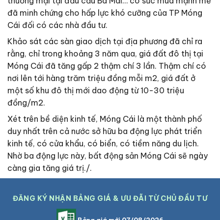
thương mại tại đầu cầu Bà Mai… có sức mua mạnh mẽ
đã minh chứng cho hấp lực khó cưỡng của TP Móng
Cái đối có các nhà đầu tư.
Khảo sát các sàn giao dịch tại địa phương đã chỉ ra
rằng, chỉ trong khoảng 3 năm qua, giá đất đô thị tại
Móng Cái đã tăng gấp 2 thậm chí 3 lần. Thậm chí có
nơi lên tới hàng trăm triệu đồng mỗi m2, giá đất ở
một số khu đô thị mới dao động từ 10-30 triệu
đồng/m2.
Xét trên bề diện kinh tế, Móng Cái là một thành phố
duy nhất trên cả nước sở hữu ba động lực phát triển
kinh tế, có cửa khẩu, có biển, có tiềm năng du lịch.
Nhờ ba động lực này, bất động sản Móng Cái sẽ ngày
càng gia tăng giá trị./.
ĐĂNG KÝ NHẬN BẢNG GIÁ & ƯU ĐÃI TỪ CHỦ ĐẦU TƯ