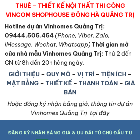
THUÊ – THIẾT KẾ NỘI THẤT THI CÔNG
VINCOM SHOPHOUSE ĐÔNG HÀ QUẢNG TRỊ
Hotline dự án Vinhomes Quảng Trị:
09444.505.454
(Phone, Viber, Zalo,
iMessage, Wechat, Whatsapp)
Thời gian mở
cửa nhà mẫu Vinhomes Quảng Trị
:
Thứ 2 đến
CN từ 8h đến 20h hàng ngày.
GIỚI THIỆU
–
QUY MÔ
–
VỊ TRÍ
–
TIỆN ÍCH
–
MẶT BẰNG
–
THIẾT KẾ
–
THANH TOÁN
–
GIÁ
BÁN
Hoặc đăng ký nhận bảng giá, thông tin dự án
Vinhomes Quảng Trị tại đây
ĐĂNG KÝ NHẬN BẢNG GIÁ & ƯU ĐÃI TỪ CHỦ ĐẦU TƯ