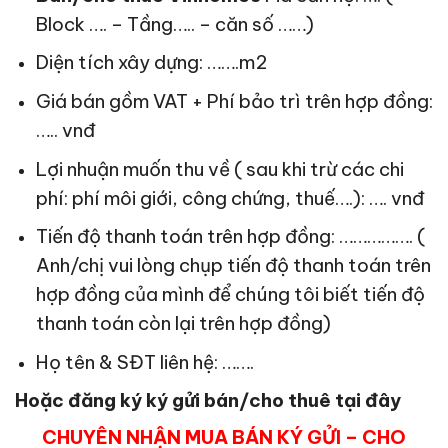
Block …. – Tầng….. – căn số ……)
Diện tích xây dựng: …….m2
Giá bán gồm VAT + Phí bảo trì trên hợp đồng:
….. vnđ
Lợi nhuận muốn thu về ( sau khi trừ các chi
phí: phí môi giới, công chứng, thuế….): …. vnđ
Tiến độ thanh toán trên hợp đồng: ……………. (
Anh/chị vui lòng chụp tiến độ thanh toán trên
hợp đồng của mình để chúng tôi biết tiến độ
thanh toán còn lại trên hợp đồng)
Họ tên & SĐT liên hệ: …….
Hoặc đăng ký ký gửi bán/cho thuê tại đây
CHUYÊN NHẬN MUA BÁN KÝ GỬI – CHO