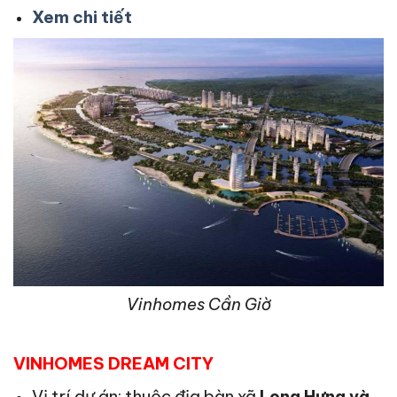
Xem chi tiết
Vinhomes Cần Giờ
VINHOMES DREAM CITY
Vị trí dự án: thuộc địa bàn xã
Long Hưng và