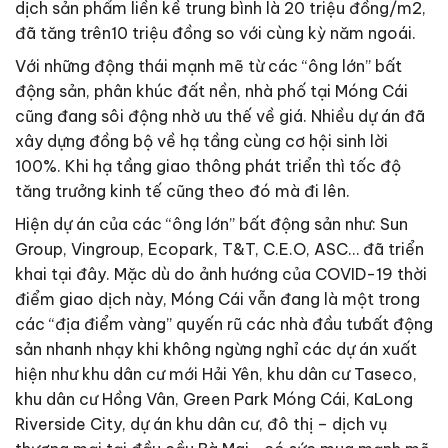
dịch sản phẩm liền kề trung bình là 20 triệu đồng/m2,
đã tăng trên10 triệu đồng so với cùng kỳ năm ngoái.
Với những động thái mạnh mẽ từ các “ông lớn” bất
động sản, phân khúc đất nền, nhà phố tại Móng Cái
cũng đang sôi động nhờ ưu thế về giá. Nhiều dự án đã
xây dựng đồng bộ về hạ tầng cùng cơ hội sinh lời
100%. Khi hạ tầng giao thông phát triển thì tốc độ
tăng trưởng kinh tế cũng theo đó mà đi lên.
Hiện dự án của các “ông lớn” bất động sản như: Sun
Group, Vingroup, Ecopark, T&T, C.E.O, ASC… đã triển
khai tại đây. Mặc dù do ảnh hướng của COVID-19 thời
điểm giao dịch này, Móng Cái vẫn đang là một trong
các “địa điểm vàng” quyến rũ các nhà đầu tưbất động
sản nhanh nhạy khi không ngừng nghỉ các dự án xuất
hiện như khu dân cư mới Hải Yên, khu dân cư Taseco,
khu dân cư Hồng Vân, Green Park Móng Cái, KaLong
Riverside City, dự án khu dân cư, đô thị – dịch vụ