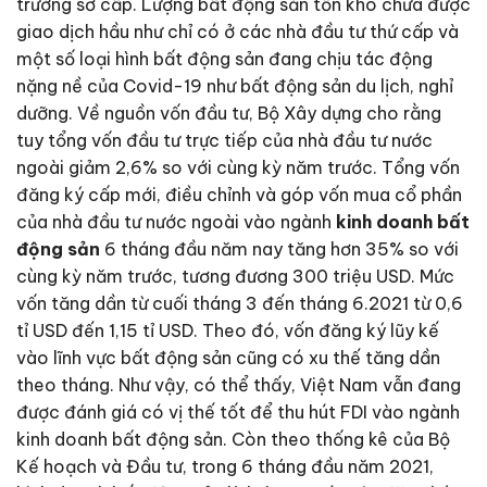
trường sơ cấp. Lượng bất động sản tồn kho chưa được
giao dịch hầu như chỉ có ở các nhà đầu tư thứ cấp và
một số loại hình bất động sản đang chịu tác động
nặng nề của Covid-19 như bất động sản du lịch, nghỉ
dưỡng. Về nguồn vốn đầu tư, Bộ Xây dựng cho rằng
tuy tổng vốn đầu tư trực tiếp của nhà đầu tư nước
ngoài giảm 2,6% so với cùng kỳ năm trước. Tổng vốn
đăng ký cấp mới, điều chỉnh và góp vốn mua cổ phần
của nhà đầu tư nước ngoài vào ngành
kinh doanh bất
động sản
6 tháng đầu năm nay tăng hơn 35% so với
cùng kỳ năm trước, tương đương 300 triệu USD. Mức
vốn tăng dần từ cuối tháng 3 đến tháng 6.2021 từ 0,6
tỉ USD đến 1,15 tỉ USD. Theo đó, vốn đăng ký lũy kế
vào lĩnh vực bất động sản cũng có xu thế tăng dần
theo tháng. Như vậy, có thể thấy, Việt Nam vẫn đang
được đánh giá có vị thế tốt để thu hút FDI vào ngành
kinh doanh bất động sản. Còn theo thống kê của Bộ
Kế hoạch và Đầu tư, trong 6 tháng đầu năm 2021,