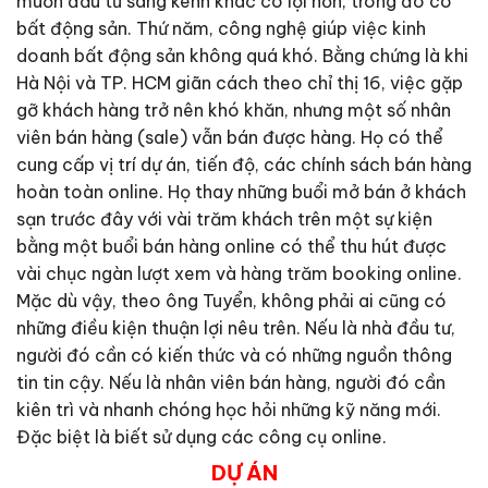
muốn đầu tư sang kênh khác có lợi hơn, trong đó có
bất động sản. Thứ năm, công nghệ giúp việc kinh
doanh bất động sản không quá khó. Bằng chứng là khi
Hà Nội và TP. HCM giãn cách theo chỉ thị 16, việc gặp
gỡ khách hàng trở nên khó khăn, nhưng một số nhân
viên bán hàng (sale) vẫn bán được hàng. Họ có thể
cung cấp vị trí dự án, tiến độ, các chính sách bán hàng
hoàn toàn online. Họ thay những buổi mở bán ở khách
sạn trước đây với vài trăm khách trên một sự kiện
bằng một buổi bán hàng online có thể thu hút được
vài chục ngàn lượt xem và hàng trăm booking online.
Mặc dù vậy, theo ông Tuyển, không phải ai cũng có
những điều kiện thuận lợi nêu trên. Nếu là nhà đầu tư,
người đó cần có kiến thức và có những nguồn thông
tin tin cậy. Nếu là nhân viên bán hàng, người đó cần
kiên trì và nhanh chóng học hỏi những kỹ năng mới.
Đặc biệt là biết sử dụng các công cụ online.
DỰ ÁN