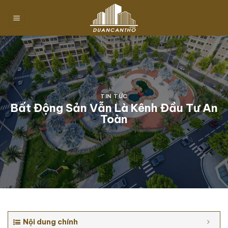
Chuyển
đến
nội
dung
TIN TỨC
Bất Động Sản Vẫn Là Kênh Đầu Tư An
Toàn
Nội dung chính