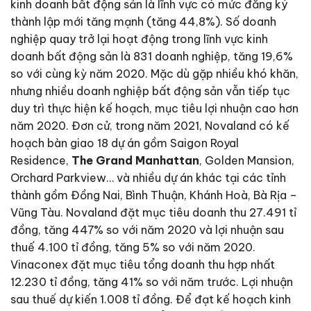
kinh doanh bất động sản là lĩnh vực có mức đăng ký
thành lập mới tăng mạnh (tăng 44,8%). Số doanh
nghiệp quay trở lại hoạt động trong lĩnh vực kinh
doanh bất động sản là 831 doanh nghiệp, tăng 19,6%
so với cùng kỳ năm 2020. Mặc dù gặp nhiều khó khăn,
nhưng nhiều doanh nghiệp bất động sản vẫn tiếp tục
duy trì thực hiện kế hoạch, mục tiêu lợi nhuận cao hơn
năm 2020. Đơn cử, trong năm 2021, Novaland có kế
hoạch bàn giao 18 dự án gồm Saigon Royal
Residence,
The Grand Manhattan
, Golden Mansion,
Orchard Parkview… và nhiều dự án khác tại các tỉnh
thành gồm Đồng Nai, Bình Thuận, Khánh Hoà, Bà Rịa –
Vũng Tàu. Novaland đặt mục tiêu doanh thu 27.491 tỉ
đồng, tăng 447% so với năm 2020 và lợi nhuận sau
thuế 4.100 tỉ đồng, tăng 5% so với năm 2020.
Vinaconex đặt mục tiêu tổng doanh thu hợp nhất
12.230 tỉ đồng, tăng 41% so với năm trước. Lợi nhuận
sau thuế dự kiến 1.008 tỉ đồng. Để đạt kế hoạch kinh