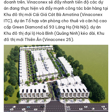
doanh trên, Vinaconex sẽ đẩy nhanh tiến độ các dự
án đang thực hiện và đẩy mạnh công tác bán hàng tại
Khu đô thị mới Cái Giá Cát Bà Amatina (Vinaconex
ITC), dự án Tổ hợp văn phòng cho thuê và căn hộ cao
cấp Green Diamond số 93 Láng Hạ (Hà Nội), dự án
Khu đô thị đại lộ Hoà Bình (Quảng Ninh) kéo dài, Khu
đô thị mới Thiên Ân (Vinaconex 25).