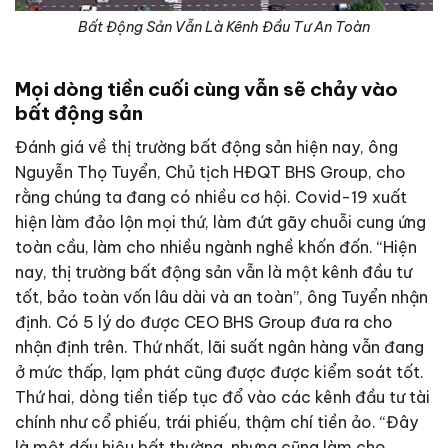
Bất Động Sản Vẫn Là Kênh Đầu Tư An Toàn
Mọi dòng tiền cuối cùng vẫn sẽ chảy vào
bất động sản
Đánh giá về thị trường bất động sản hiện nay, ông
Nguyễn Thọ Tuyển, Chủ tịch HĐQT BHS Group, cho
rằng chúng ta đang có nhiều cơ hội. Covid-19 xuất
hiện làm đảo lộn mọi thứ, làm đứt gãy chuỗi cung ứng
toàn cầu, làm cho nhiều ngành nghề khốn đốn. “Hiện
nay, thị trường bất động sản vẫn là một kênh đầu tư
tốt, bảo toàn vốn lâu dài và an toàn”, ông Tuyển nhận
định. Có 5 lý do được CEO BHS Group đưa ra cho
nhận định trên. Thứ nhất, lãi suất ngân hàng vẫn đang
ở mức thấp, lạm phát cũng được được kiểm soát tốt.
Thứ hai, dòng tiền tiếp tục đổ vào các kênh đầu tư tài
chính như cổ phiếu, trái phiếu, thậm chí tiền ảo. “Đây
là một dấu hiệu bất thường, nhưng cũng làm cho