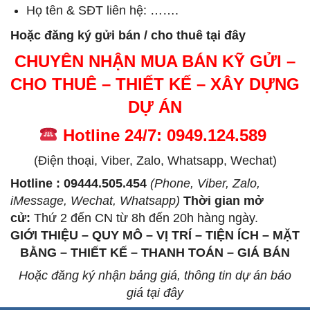
Họ tên & SĐT liên hệ: …….
Hoặc đăng ký gửi bán / cho thuê tại đây
CHUYÊN NHẬN MUA BÁN KỸ GỬI –
CHO THUÊ – THIẾT KẾ – XÂY DỰNG
DỰ ÁN
Hotline 24/7: 0949.124.589
(Điện thoại, Viber, Zalo, Whatsapp, Wechat)
Hotline : 09444.505.454
(Phone, Viber, Zalo,
iMessage, Wechat, Whatsapp)
Thời gian mở
cử
:
Thứ 2 đến CN từ 8h đến 20h hàng ngày.
GIỚI THIỆU – QUY MÔ – VỊ TRÍ – TIỆN ÍCH – MẶT
BẰNG – THIẾT KẾ – THANH TOÁN – GIÁ BÁN
Hoặc đăng ký nhận bảng giá, thông tin dự án báo
giá tại đây