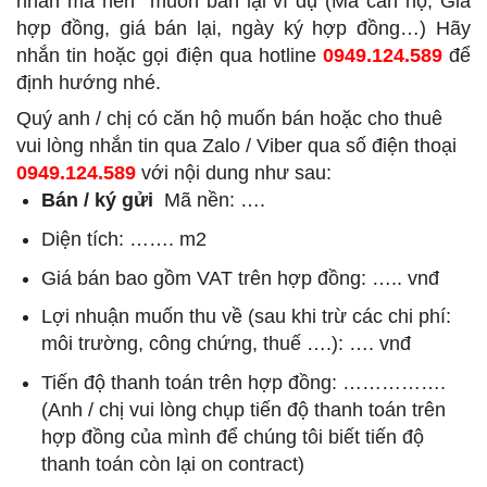
nhắn mã nền
muốn bán lại ví dụ (Mã căn hộ, Giá
hợp đồng, giá bán lại, ngày ký hợp đồng…) Hãy
nhắn tin hoặc gọi điện qua hotline
0949.124.589
để
định hướng nhé.
Quý anh / chị có căn hộ muốn bán hoặc cho thuê
vui lòng nhắn tin qua Zalo / Viber qua số điện thoại
0949.124.589
với nội dung như sau:
Bán / ký gửi
Mã nền: ….
Diện tích: ……. m2
Giá bán bao gồm VAT trên hợp đồng: ….. vnđ
Lợi nhuận muốn thu về (sau khi trừ các chi phí:
môi trường, công chứng, thuế ….): …. vnđ
Tiến độ thanh toán trên hợp đồng: …………….
(Anh / chị vui lòng chụp tiến độ thanh toán trên
hợp đồng của mình để chúng tôi biết tiến độ
thanh toán còn lại on contract)