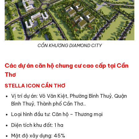
CỒN KHƯƠNG DIAMOND CITY
Các dự án căn hộ chung cư cao cấp tại Cần
Thơ
STELLA ICON CẦN THƠ
Vị trí dự án: Võ Văn Kiệt, Phường Bình Thuỷ, Quận
Bình Thuỷ, Thành phố Cần Thơ.
.
Loại hình đầu tư: Căn hộ – Thương mại
Diện tích khu đất: 1 ha
Mật độ xây dựng: 45%