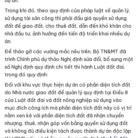
dự án.
Trong khi đó, theo quy định của pháp luật về quản lý,
sử dụng tài sản công thì phải đấu giá quyền sử dụng
đất để giao đất, cho thuê đất, dẫn đến khó khăn cho
nhà đầu tư, ảnh hưởng đến tiến độ triển khai nhiều dự
án.
Để tháo gỡ các vướng mắc nêu trên, Bộ TN&MT đã
trình Chính phủ dự thảo Nghị định sửa đổi, bổ sung một
số Nghị định quy định chi tiết thi hành Luật đất đai,
trong đó quy định:
Đối với khu vực thực hiện dự án có phần diện tích đất
do Nhà nước giao đất để quản lý quy định tại Điều 8
của Luật đất đai và đất nông nghiệp sử dụng vào
mục đích công ích mà phần diện tích đất này có vị trí
nằm xen kẽ với phần diện tích đất đã nhận chuyển
nhượng, thuê, nhận góp vốn bằng quyền sử dụng đất
và không đủ điều kiện tách được thành dự án độc lập