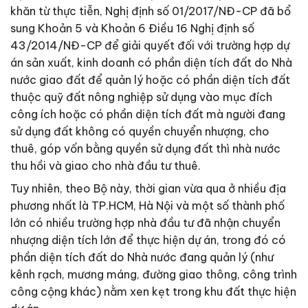
khăn từ thực tiễn, Nghị định số 01/2017/NĐ-CP đã bổ
sung Khoản 5 và Khoản 6 Điều 16 Nghị định số
43/2014/NĐ-CP để giải quyết đối với trường hợp dự
án sản xuất, kinh doanh có phần diện tích đất do Nhà
nước giao đất để quản lý hoặc có phần diện tích đất
thuộc quỹ đất nông nghiệp sử dụng vào mục đích
công ích hoặc có phần diện tích đất mà người đang
sử dụng đất không có quyền chuyển nhượng, cho
thuê, góp vốn bằng quyền sử dụng đất thì nhà nước
thu hồi và giao cho nhà đầu tư thuê.
Tuy nhiên, theo Bộ này, thời gian vừa qua ở nhiều địa
phương nhất là TP.HCM, Hà Nội và một số thành phố
lớn có nhiều trường hợp nhà đầu tư đã nhận chuyển
nhượng diện tích lớn để thực hiện dự án, trong đó có
phần diện tích đất do Nhà nước đang quản lý (như
kênh rạch, mương máng, đường giao thông, công trình
công cộng khác) nằm xen kẹt trong khu đất thực hiện