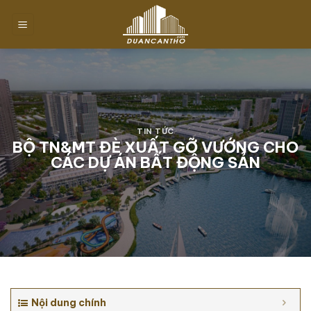
Chuyển
đến
nội
dung
TIN TỨC
BỘ TN&MT ĐÈ XUẤT GỠ VƯỚNG CHO
CÁC DỰ ÁN BẤT ĐỘNG SẢN
Nội dung chính