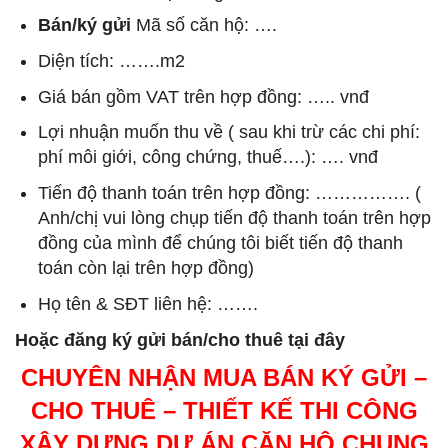
Bán/ký gửi
Mã số căn hộ: ….
Diện tích: …….m2
Giá bán gồm VAT trên hợp đồng: ….. vnđ
Lợi nhuận muốn thu về ( sau khi trừ các chi phí:
phí môi giới, công chứng, thuế….): …. vnđ
Tiến độ thanh toán trên hợp đồng: ……………. (
Anh/chị vui lòng chụp tiến độ thanh toán trên hợp
đồng của mình để chúng tôi biết tiến độ thanh
toán còn lại trên hợp đồng)
Họ tên & SĐT liên hệ: …….
Hoặc đăng ký gửi bán/cho thuê tại đây
CHUYÊN NHẬN MUA BÁN KÝ GỬI –
CHO THUÊ – THIẾT KẾ THI CÔNG
XÂY DỰNG DỰ ÁN CĂN HỘ CHUNG