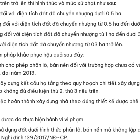
trên trở lên thì hình thức và mức xử phạt như sau:
đối với diện tích đất đã chuyển nhượng dưới 0,5 ha.
 đối với diện tích đất đã chuyển nhượng từ 0,5 ha đến dưới
 đối với diện tích đất đã chuyển nhượng từ 1 ha đến dưới 
với diện tích đất đã chuyển nhượng từ 03 ha trở lên.
iện pháp khắc phục hậu quả sau đây:
ỉnh cho phép phân lô, bán nền đối với trường hợp chưa có 
t đai năm 2013.
xây dựng kết cấu hạ tầng theo quy hoạch chi tiết xây dựn
p không đủ điều kiện thứ 2, thứ 3 nêu trên.
việc hoàn thành xây dựng nhà theo đúng thiết kế được phê 
ó được do thực hiện hành vi vi phạm.
ử dụng đất dưới hình thức phân lô, bán nền mà không lập 
ại Nghị định 139/2017/NĐ-CP.