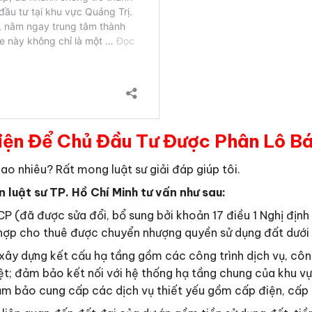
iện Để Chủ Đầu Tư Được Phân Lô B
ao nhiêu? Rất mong luật sư giải đáp giúp tôi.
luật sư TP. Hồ Chí Minh tư vấn như sau:
 (đã được sửa đổi, bổ sung bởi khoản 17 điều 1 Nghị địn
hợp cho thuê được chuyển nhượng quyền sử dụng đất dưới h
xây dựng kết cấu hạ tầng gồm các công trình dịch vụ, công
t; đảm bảo kết nối với hệ thống hạ tầng chung của khu vự
ảm bảo cung cấp các dịch vụ thiết yếu gồm cấp điện, cấp 