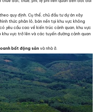
thuê đất; thuế, phí, lệ phí liên quan đến đất đai
theo quy định. Cụ thể, chủ đầu tư dự án xây
ình thức phân lô, bán nền tại khu vực không
 có yêu cầu cao về kiến trúc cảnh quan, khu vực
p khu vực trở lên và các tuyến đường cảnh quan
doanh bất động sản
và nhà ở.