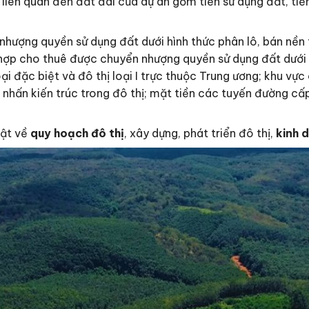
liên quan đến đất đai của dự án gồm tiền sử dụng đất, tiền 
nhượng quyền sử dụng đất dưới hình thức phân lô, bán nền 
ợp cho thuê được chuyển nhượng quyền sử dụng đất dưới h
i đặc biệt và đô thị loại I trực thuộc Trung ương; khu vực
 nhấn kiến trúc trong đô thị; mặt tiền các tuyến đường cấ
uật về
quy hoạch đô thị
, xây dựng, phát triển đô thị,
kinh 