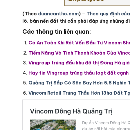
(Theo
duancantho.com
) –
Theo quy định của
lô, bán nền đất thì cần phải đáp ứng những đ
Các thông tin liên quan:
Có An Toàn Khi Rót Vốn Đầu Tư Vincom S
Tiềm Năng Và Tính Thanh Khoản Của Vinc
Vingroup trúng đấu khu đô thị Đông Hà giá
Hay tin Vingroup trúng thầu loạt đất cạn
Quảng Trị Sắp Có Sân Bay Hơn 5,8 Nghìn 
Vincom Retail Trúng Thầu Hơn 13ha Đất T