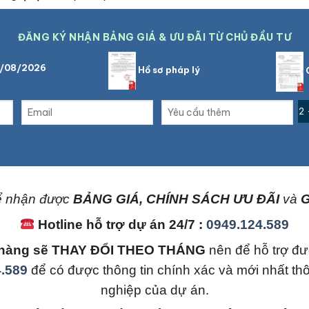
ĐĂNG KÝ NHẬN BẢNG GIÁ & ƯU ĐÃI TỪ CHỦ ĐẦU TƯ
9/08/2026
Hồ sơ pháp lý
C
2 
 nhận được
BẢNG GIÁ, CHÍNH SÁCH ƯU ĐÃI
và
G
Hotline hỗ trợ dự án 24/7 :
0949.124.589
án hàng sẽ THAY ĐỔI THEO THÁNG
nên để hỗ trợ đư
.589
để có được thông tin chính xác và mới nhất th
nghiệp của dự án.