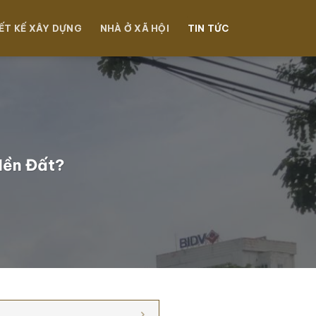
ẾT KẾ XÂY DỰNG
NHÀ Ở XÃ HỘI
TIN TỨC
Nền Đất?