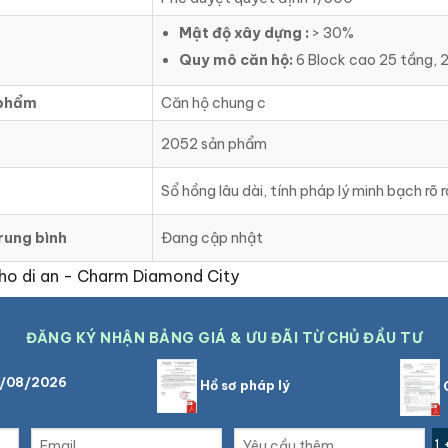
Mật độ xây dựng :
> 30%
Quy mô căn hộ:
6 Block cao 25 tầng, 
 phẩm
Căn hộ chung c
2052 sản phẩm
Sổ hồng lâu dài, tính pháp lý minh bạch rõ r
rung bình
Đang cập nhật
ĐĂNG KÝ NHẬN BẢNG GIÁ & ƯU ĐÃI TỪ CHỦ ĐẦU TƯ
9/08/2026
Hồ sơ pháp lý
C
1 