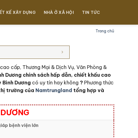
ẾT KẾ XÂY DỰNG
NHÀ Ở XÃ HỘI
TIN TỨC
Trang chủ
ư cao cấp, Thương Mại & Dịch Vụ, Văn Phòng &
nh Dương c
hính sách hấp dẫn, chiết khấu cao
y Bình Dương
có uy tín hay không
?
Phương thức
thị trường của
Namtrungland
tổng hợp và
H DƯƠNG
iáp bệnh viện lớn