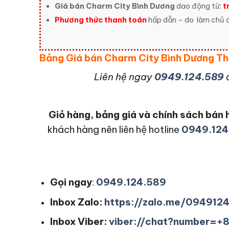
Giá bán Charm City Bình Dương
dao động từ:
t
Phương thức thanh toán
hấp dẫn – do
làm chủ đ
Bảng Giá bán Charm City Bình Dương 
L
iên hệ ngay
0949.124.589
Giỏ hàng, bảng giá và chính sách bá
khách hàng nên liên hệ hotline
0949.124
Gọi ngay
:
0949.124.589
Inbox Zalo:
https://zalo.me/094912
Inbox Viber:
viber://chat?number=