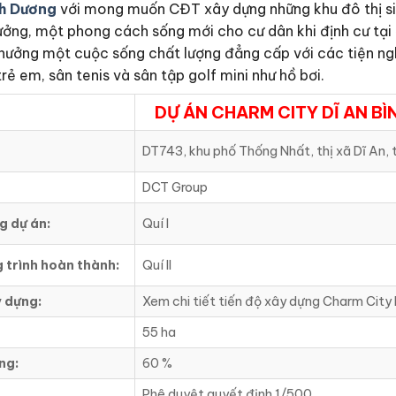
nh Dương
với mong muốn CĐT xây dựng những khu đô thị sinh
ưởng, một phong cách sống mới cho cư dân khi định cư tại 
 hưởng một cuộc sống chất lượng đẳng cấp với các tiện ng
trẻ em, sân tenis và sân tập golf mini như hồ bơi.
DỰ ÁN CHARM CITY DĨ AN B
DT743, khu phố Thống Nhất, thị xã Dĩ An, 
DCT Group
g dự án:
Quí I
 trình hoàn thành:
Quí II
y dựng:
Xem chi tiết tiến độ xây dựng Charm City
55 ha
ng:
60 %
Phê duyệt quyết định 1/500