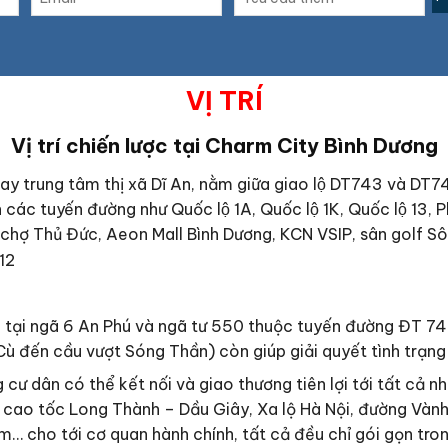
VỊ TRÍ
Vị trí chiến lược tại
Charm City Bình Dương
gay trung tâm thị xã Dĩ An, nằm giữa giao lộ DT743 và DT
́n các tuyến đường như Quốc lộ 1A, Quốc lộ 1K, Quốc lộ 1
 chợ Thủ Đức, Aeon Mall Bình Dương, KCN VSIP, sân golf Sô
g tại ngã 6 An Phú và ngã tư 550 thuộc tuyến đường ĐT 74
 đến cầu vượt Sóng Thần) còn giúp giải quyết tình trạng 
 cư dân có thể kết nối và giao thương tiên lợi tới tất cả
ao tốc Long Thành – Dầu Giây, Xa lộ Hà Nội, đường Vành 
 cho tới cơ quan hành chính, tất cả đều chỉ gói gọn trong 