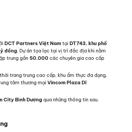
ởi
DCT Partners Việt Nam
tại
DT743, khu phố
tỷ đồng
. Dự án tọa lạc tại vị trí đắc địa khi nằm
tập trung gần
50.000
các chuyên gia cao cấp
ố thời trang trung cao cấp, khu ẩm thực đa dạng,
 trung tâm thương mại
Vincom Plaza Dĩ
m City Bình Dương
qua những thông tin sau.
ơng