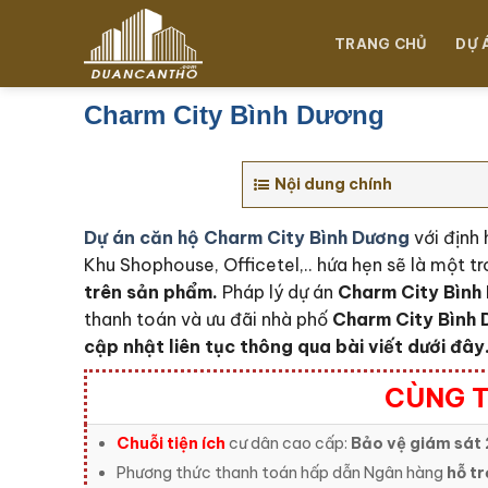
Chuyển
đến
TRANG CHỦ
DỰ 
nội
dung
Charm City Bình Dương
Nội dung chính
Dự án căn hộ Charm City Bình Dương
với định
Khu Shophouse, Officetel,.. hứa hẹn sẽ là một tr
trên sản phẩm.
Pháp lý dự án
Charm City Bình
thanh toán và ưu đãi nhà phố
Charm City Bình
cập nhật liên tục thông qua bài viết dưới đây
CÙNG T
Chuỗi tiện ích
cư dân cao cấp:
Bảo vệ giám sát 
Phương thức thanh toán hấp dẫn Ngân hàng
hỗ tr