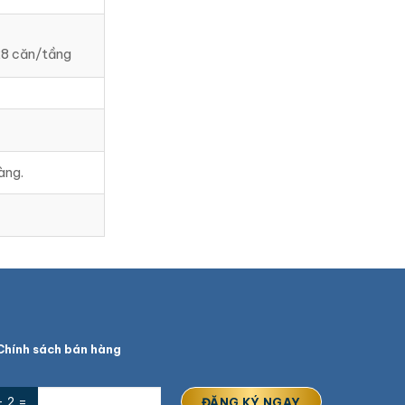
28 căn/tầng
àng.
hính sách bán hàng
+ 2 =