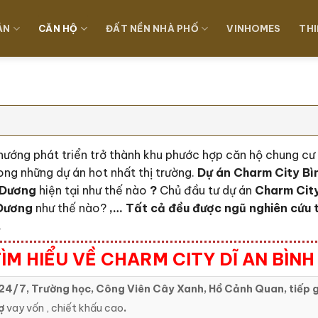
ÁN
CĂN HỘ
ĐẤT NỀN NHÀ PHỐ
VINHOMES
THI
 hướng phát triển trở thành khu phước hợp căn hộ chung c
ong những dự án hot nhất thị trường.
Dự án Charm City Bì
 Dương
hiện tại như thế nào
?
Chủ đầu tư dự án
Charm Cit
 Dương
như thế nào?
,… Tất cả đều được ngũ nghiên cứu 
.
ÌM HIỂU VỀ CHARM CITY DĨ AN BÌN
24/7, Trường học, Công Viên Cây Xanh, Hồ Cảnh Quan, tiếp g
ợ
vay vốn , chiết khấu cao
.