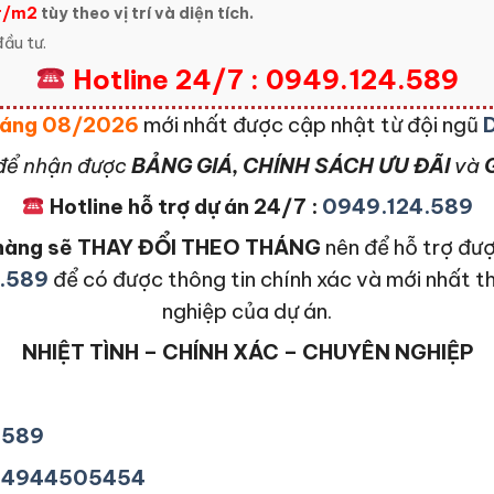
r/m2
tùy theo vị trí và diện tích.
ầu tư.
Hotline 24/7 : 0949.124.589
Tháng 08/2026
mới nhất được cập nhật từ đội ngũ
để nhận được
BẢNG GIÁ, CHÍNH SÁCH ƯU ĐÃI
và
G
Hotline hỗ trợ dự án 24/7 :
0949.124.589
n hàng sẽ THAY ĐỔI THEO THÁNG
nên để hỗ trợ đượ
.589
để có được thông tin chính xác và mới nhất t
nghiệp của dự án.
NHIỆT TÌNH – CHÍNH XÁC – CHUYÊN NGHIỆP
4589
+84944505454