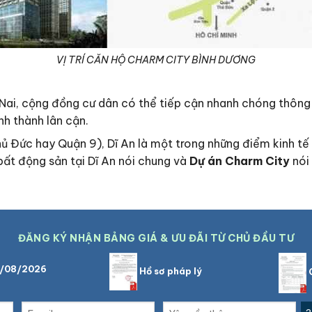
VỊ TRÍ CĂN HỘ CHARM CITY BÌNH DƯƠNG
 Nai, cộng đồng cư dân có thể tiếp cận nhanh chóng thông q
nh thành lân cận.
hủ Đức hay Quận 9), Dĩ An là một trong những điểm kinh tế
 bất động sản tại Dĩ An nói chung và
Dự án
Charm City
nói
ĐĂNG KÝ NHẬN BẢNG GIÁ & ƯU ĐÃI TỪ CHỦ ĐẦU TƯ
9/08/2026
Hồ sơ pháp lý
C