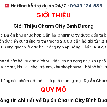
Hotline hỗ trợ dự án 24/7 :
0949.124.589
GIỚI THIỆU
Giới Thiệu
Charm City Bình Dương
ộc
Dự án khu phức hợp Căn hộ Charm City
được đầu tư b
 án dự kiến cung ứng ra thị trường
2.000 căn hộ
giá từ
1,2 
B
. Xung quanh là các khu công nghiệp
Sóng Thần
,
VSIP
, 
mond
này hội tụ các dịch vụ, tiện ích đa dạng như: khu ph
hị VinMart, khu vui chơi trẻ em, khu shophouse… bởi sở hữu
ch hàng sản phẩm đất nền nhà phố thương mại:
Dự Án Char
QUY MÔ
ông tin chi tiết về Dự án
Charm City Bình Dư