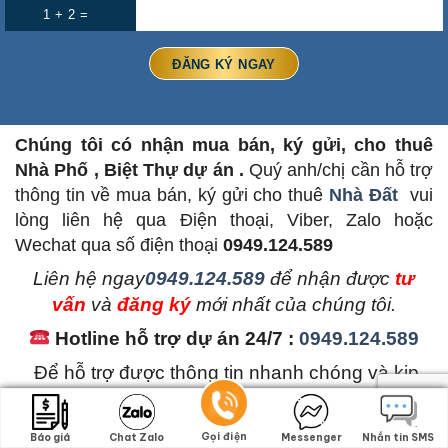
1 + 2 =
Chúng tôi có nhận mua bán, ký gửi, cho thuê
Nhà Phố , Biệt Thự dự án .
Quý anh/chị cần hỗ trợ
thông tin về mua bán, ký gửi cho thuê
Nhà Đất
vui
lòng liên hệ qua Điện thoại, Viber, Zalo hoặc
Wechat qua số điện thoại
0949.124.589
L
iên hệ ngay
0949.124.589
để nhận được
tư
vấn
và
đăng ký
mới nhất của chúng tôi.
Hotline hỗ trợ dự án 24/7 :
0949.124.589
Để hỗ trợ được thông tin nhanh chóng và kịp
thời. Quý khách hàng nên liên hệ hotline
0949.124.589
để có được thông tin chính xác và
Gọi điện
Gọi điện
Báo giá
Báo giá
Chat Zalo
Chat Zalo
Messenger
Messenger
Nhắn tin SMS
Nhắn tin SMS