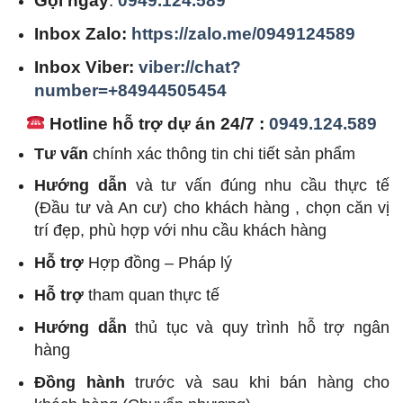
Gọi ngay
:
0949.124.589
Inbox Zalo:
https://zalo.me/0949124589
Inbox Viber:
viber://chat?
number=+84944505454
Hotline hỗ trợ dự án 24/7 :
0949.124.589
Tư vấn
chính xác thông tin chi tiết sản phẩm
Hướng dẫn
và tư vấn đúng nhu cầu thực tế
(Đầu tư và An cư) cho khách hàng , chọn căn vị
trí đẹp, phù hợp với nhu cầu khách hàng
Hỗ trợ
Hợp đồng – Pháp lý
Hỗ trợ
tham quan thực tế
Hướng dẫn
thủ tục và quy trình hỗ trợ ngân
hàng
Đồng hành
trước và sau khi bán hàng cho