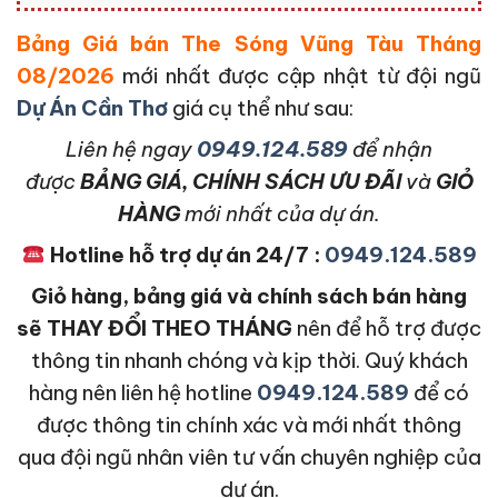
Bảng Giá bán The Sóng Vũng Tàu Tháng
08/2026
mới nhất được cập nhật từ đội ngũ
Dự Án Cần Thơ
giá cụ thể như sau:
L
iên hệ ngay
0949.124.589
để nhận
được
BẢNG GIÁ, CHÍNH SÁCH ƯU ĐÃI
và
GIỎ
HÀNG
mới nhất của dự án.
Hotline hỗ trợ dự án 24/7 :
0949.124.589
Giỏ hàng, bảng giá và chính sách bán hàng
sẽ THAY ĐỔI THEO THÁNG
nên để hỗ trợ được
thông tin nhanh chóng và kịp thời. Quý khách
hàng nên liên hệ hotline
0949.124.589
để có
được thông tin chính xác và mới nhất thông
qua đội ngũ nhân viên tư vấn chuyên nghiệp của
dự án.