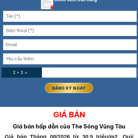
2 + 3 =
GIÁ BÁN
Giá bán hấp dẫn của The Sóng Vũng Tàu
Giá bán Tháng 08/2026 từ 30,5 triệu/m2. Quý