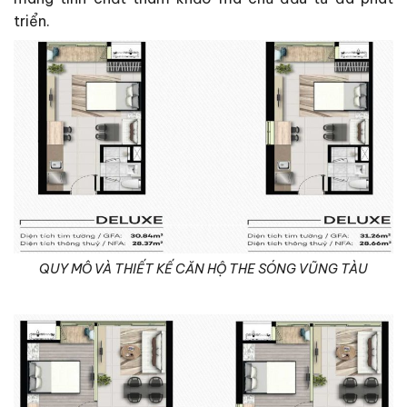
triển.
QUY MÔ VÀ THIẾT KẾ CĂN HỘ THE SÓNG VŨNG TÀU