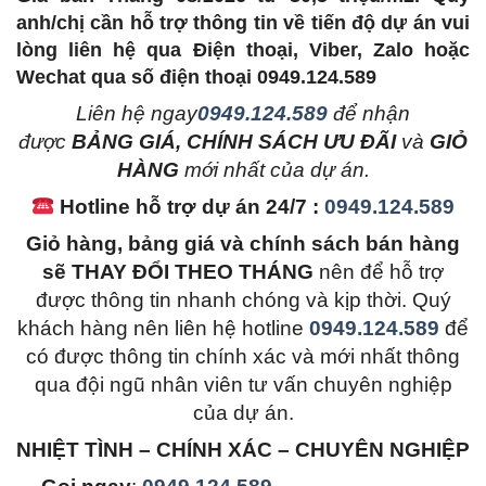
anh/chị cần hỗ trợ thông tin về tiến độ dự án vui
lòng liên hệ qua Điện thoại, Viber, Zalo hoặc
Wechat qua số điện thoại 0949.124.589
L
iên hệ ngay
0949.124.589
để nhận
được
BẢNG GIÁ, CHÍNH SÁCH ƯU ĐÃI
và
GIỎ
HÀNG
mới nhất của dự án.
Hotline hỗ trợ dự án 24/7 :
0949.124.589
Giỏ hàng, bảng giá và chính sách bán hàng
sẽ THAY ĐỔI THEO THÁNG
nên để hỗ trợ
được thông tin nhanh chóng và kịp thời. Quý
khách hàng nên liên hệ hotline
0949.124.589
để
có được thông tin chính xác và mới nhất thông
qua đội ngũ nhân viên tư vấn chuyên nghiệp
của dự án.
NHIỆT TÌNH – CHÍNH XÁC – CHUYÊN NGHIỆP