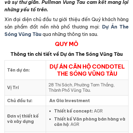
và sự thư giãn. Pullman Vung Tau cam kết mang lại
những yếu tố trên.
Xin đại diện chủ đầu tư giới thiệu đến Quý khách hàng
sản phẩm đất nền nhà phố thương mại:
Dự Án The
Sóng Vũng Tàu
qua những thông tin sau.
QUY MÔ
Thông tin chi tiết về Dự án
The Sóng Vũng Tàu
DỰ ÁN CĂN HỘ CONDOTEL
Tên dự án:
THE SÓNG VŨNG TÀU
28 Thi Sách, Phường Tam Thắng,
Vị Trí
Thành Phồ Vũng Tàu.
Chủ đầu tư:
An Gia Investment
Thiết kế concept:
AGR
Đơn vị thiết kế
Thiết kế Văn phòng bán hàng và
và xây dựng
căn hộ
: AGR