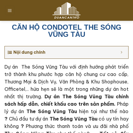
Chuyển
đến
nội
dung
CĂN HỘ CONDOTEL THE SÓNG
VŨNG TÀU
Nội dung chính
Dự án The Sóng Vũng Tàu với định hướng phát triển
trở thành khu phước hợp căn hộ chung cư cao cấp,
Thương Mại & Dịch Vụ, Văn Phòng & Khu Shophouse,
Officetel,.. hứa hẹn sẽ là một trong những dự án hot
nhất thị trường.
Dự án The Sóng Vũng Tàu c
hính
sách hấp dẫn, chiết khấu cao trên sản phẩm.
Pháp
lý dự án
The Sóng Vũng Tàu
hiện tại như thế nào
?
Chủ đầu tư dự án
The Sóng Vũng Tàu
có uy tín hay
không
?
Phương thức thanh toán và ưu đãi nhà phố