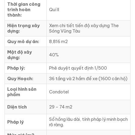
Thời gian công
trình hoàn
Quí II
thành:
Hiện trạng xây
Xem chi tiết tiến độ xây dựng The
dựng:
Sóng Vũng Tàu
Quy mô dự án:
8,816 m2
Mật độ xây
40%
dựng:
Pháp lý:
Phê duyệt quyết định 1/500
Quy Hoạch:
36 tầng và 2 hầm để xe (1600 căn hộ)
Loại hình sản
Condotel
phẩm
Diện tích
29 – 74 m2
Sổ hồng lâu dài, tính pháp lý minh bạch
Pháp lý
rõ ràng.