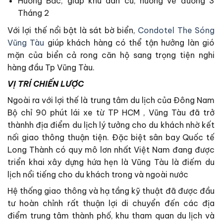
Hướng Bắc; giáp khu dân cư, hướng về đường 3
Tháng 2
Với lợi thế nổi bật là sát bờ biển,
Condotel The Sóng
Vũng Tàu
giúp khách hàng có thể tận hưởng làn gió
mặn của biển cả rong căn hộ sang trọng tiện nghi
hàng đầu Tp Vũng Tàu.
VỊ TRÍ CHIẾN LƯỢC
Ngoài ra với lợi thế là trung tâm du lịch của Đông Nam
Bộ chỉ 90 phút lái xe từ TP HCM , Vũng Tàu đã trở
thànhh địa điểm du lịch lý tưởng cho du khách nhờ kết
nối giao thông thuận tiện. Đặc biệt sân bay Quốc tế
Long Thành có quy mô lơn nhất Việt Nam đang được
triển khai xây dựng hứa hẹn là Vũng Tàu là điếm du
lịch nổi tiếng cho du khách trong và ngoài nước
Hệ thống giao thông và hạ tầng kỹ thuật đã được đầu
tư hoàn chỉnh rất thuận lợi di chuyển đến các địa
điểm trung tâm thành phố, khu tham quan du lịch và