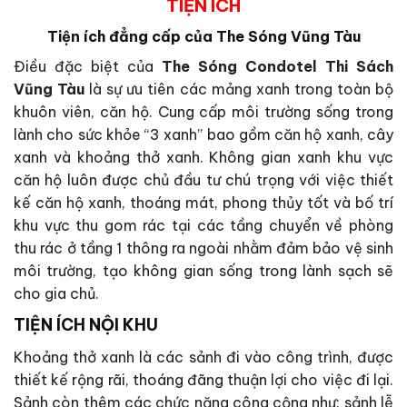
TIỆN ÍCH
Tiện ích đẳng cấp của The Sóng Vũng Tàu
Điều đặc biệt của
The Sóng Condotel Thi Sách
Vũng Tàu
là sự ưu tiên các mảng xanh trong toàn bộ
khuôn viên, căn hộ. Cung cấp môi trường sống trong
lành cho sức khỏe “3 xanh” bao gồm căn hộ xanh, cây
xanh và khoảng thở xanh. Không gian xanh khu vực
căn hộ luôn được chủ đầu tư chú trọng với việc thiết
kế căn hộ xanh, thoáng mát, phong thủy tốt và bố trí
khu vực thu gom rác tại các tầng chuyển về phòng
thu rác ở tầng 1 thông ra ngoài nhằm đảm bảo vệ sinh
môi trường, tạo không gian sống trong lành sạch sẽ
cho gia chủ.
TIỆN ÍCH NỘI KHU
Khoảng thở xanh là các sảnh đi vào công trình, được
thiết kế rộng rãi, thoáng đãng thuận lợi cho việc đi lại.
Sảnh còn thêm các chức năng công cộng như: sảnh lễ