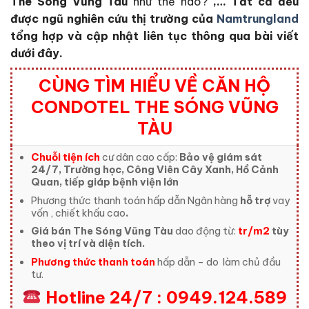
The Sóng Vũng Tàu
như thế nào?
,… Tất cả đều
được ngũ nghiên cứu thị trường của
Namtrungland
tổng hợp và cập nhật liên tục thông qua bài viết
dưới đây.
CÙNG TÌM HIỂU VỀ CĂN HỘ
CONDOTEL THE SÓNG VŨNG
TÀU
Chuỗi tiện ích
cư dân cao cấp:
Bảo vệ giám sát
24/7, Trường học, Công Viên Cây Xanh, Hồ Cảnh
Quan, tiếp giáp bệnh viện lớn
Phương thức thanh toán hấp dẫn Ngân hàng
hỗ trợ
vay
vốn , chiết khấu cao
.
Giá bán The Sóng Vũng Tàu
dao động từ:
tr/m2
tùy
theo vị trí và diện tích.
Phương thức thanh toán
hấp dẫn – do
làm chủ đầu
tư.
Hotline 24/7 : 0949.124.589