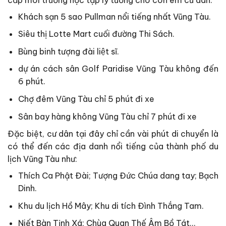
Khách sạn 5 sao Pullman nổi tiếng nhất Vũng Tàu.
Siêu thị Lotte Mart cuối đường Thi Sách.
Bùng binh tượng đài liệt sĩ.
dự án cách sân Golf Paridise Vũng Tàu không đến
6 phút.
Chợ đêm Vũng Tàu chỉ 5 phút đi xe
Sân bay hàng không Vũng Tàu chỉ 7 phút đi xe
Đặc biệt, cư dân tại đây chỉ cần vài phút di chuyển là
có thể đến các địa danh nổi tiếng của thành phố du
lịch Vũng Tàu như:
Thích Ca Phật Đài; Tượng Đức Chúa dang tay; Bạch
Dinh.
Khu du lịch Hồ Mây; Khu di tích Đình Thắng Tam.
Niết Bàn Tịnh Xá; Chùa Quan Thế Âm Bồ Tát…