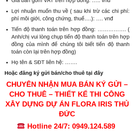
Giá bán gồm VAT trên hợp đồng: ….. vnđ
Lợi nhuận muốn thu về ( sau khi trừ các chi phí:
phí môi giới, công chứng, thuế….): …. vnđ
Tiến độ thanh toán trên hợp đồng: ……………. (
Anh/chị vui lòng chụp tiến độ thanh toán trên hợp
đồng của mình để chúng tôi biết tiến độ thanh
toán còn lại trên hợp đồng)
Họ tên & SĐT liên hệ: …….
Hoặc đăng ký gửi bán/cho thuê tại đây
CHUYÊN NHẬN MUA BÁN KÝ GỬI –
CHO THUÊ – THIẾT KẾ THI CÔNG
XÂY DỰNG DỰ ÁN FLORA IRIS THỦ
ĐỨC
Hotline 24/7: 0949.124.589