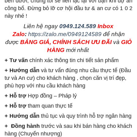
bên dưới, chúng tôi sẽ liên lạc lại với bạn khi dự án
công bố. Đừng bỏ lỡ cơ hội đầu tư & an cư có 1 0 2
này nhé !
L
iên hệ ngay
0949.124.589
Inbox
Zalo
:
https://zalo.me/0949124589
để nhận
được
BẢNG GIÁ, CHÍNH SÁCH ƯU ĐÃI
và
GIỎ
HÀNG
mới nhất
+ Tư vấn
chính xác thông tin chi tiết sản phẩm
+ Hướng dẫn
và tư vấn đúng nhu cầu thực tế (Đầu
tư và An cư) cho khách hàng , chọn căn vị trí đẹp,
phù hợp với nhu cầu khách hàng
+ Hỗ trợ
Hợp đồng – Pháp lý
+ Hỗ trợ
tham quan thực tế
+ Hướng dẫn
thủ tục và quy trình hỗ trợ ngân hàng
+ Đồng hành
trước và sau khi bán hàng cho khách
hàng (Chuyển nhượng)