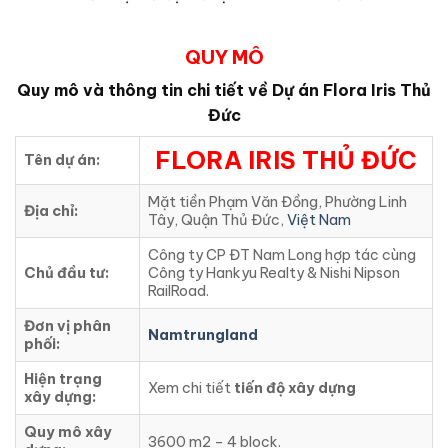
QUY MÔ
Quy mô và thông tin chi tiết về Dự án Flora Iris Thủ
Đức
FLORA IRIS THỦ ĐỨC
Tên dự án:
Mặt tiền Phạm Văn Đồng, Phường Linh
Địa chỉ:
Tây, Quận Thủ Đức,
Việt Nam
Công ty CP ĐT Nam Long hợp tác cùng
Chủ đầu tư:
Công ty Hankyu Realty & Nishi Nipson
RailRoad.
Đơn vị phân
Namtrungland
phối:
Hiện trạng
Xem chi tiết
tiến độ xây dựng
xây dựng:
Quy mô xây
3600 m2 – 4 block.