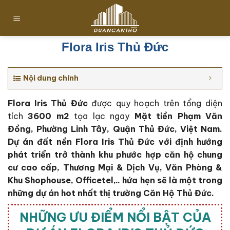
Chuyển
đến
nội
dung
Flora Iris Thủ Đức
Nội dung chính
Flora Iris Thủ Đức
được quy hoạch trên tổng diện
tích
3600 m2
tọa lạc ngay
Mặt tiền Phạm Văn
Đồng, Phường Linh Tây, Quận Thủ Đức, Việt Nam.
Dự án đất nền Flora Iris Thủ Đức với định hướng
phát triển trở thành khu phước hợp căn hộ chung
cư cao cấp, Thương Mại & Dịch Vụ, Văn Phòng &
Khu Shophouse, Officetel,.. hứa hẹn sẽ là một trong
những dự án hot nhất thị trường Căn Hộ Thủ Đức.
NHỮNG ƯU ĐIỂM NỔI BẬT CỦA