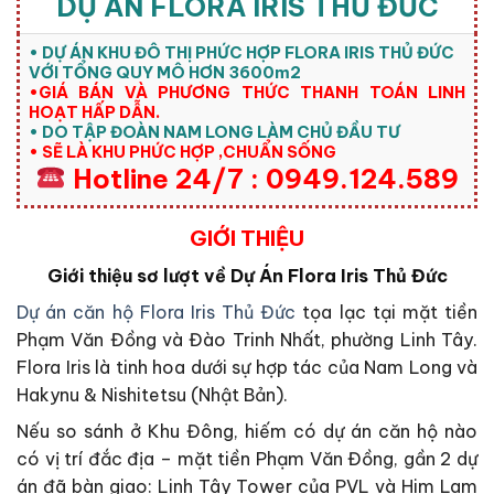
DỰ ÁN FLORA IRIS THỦ ĐỨC
• DỰ ÁN KHU ĐÔ THỊ PHỨC HỢP FLORA IRIS THỦ ĐỨC
VỚI TỔNG QUY MÔ HƠN 3600m2
•GIÁ BÁN VÀ PHƯƠNG THỨC THANH TOÁN LINH
HOẠT HẤP DẪN.
• DO TẬP ĐOÀN NAM LONG LÀM CHỦ ĐẦU TƯ
• SẼ LÀ KHU PHỨC HỢP ,CHUẨN SỐNG
Hotline 24/7 : 0949.124.589
GIỚI THIỆU
Giới thiệu sơ lượt về Dự Án Flora Iris Thủ Đức
Dự án căn hộ Flora Iris Thủ Đức
tọa lạc tại mặt tiền
Phạm Văn Đồng và Đào Trinh Nhất, phường Linh Tây.
Flora Iris là tinh hoa dưới sự hợp tác của Nam Long và
Hakynu & Nishitetsu (Nhật Bản).
Nếu so sánh ở Khu Đông, hiếm có dự án căn hộ nào
có vị trí đắc địa – mặt tiền Phạm Văn Đồng, gần 2 dự
án đã bàn giao: Linh Tây Tower của PVL và Him Lam