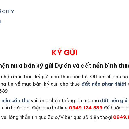
Ơ CITY
1
KÝ GỬI
hận mua bán ký gửi Dự án và đất nền bình thu
nhận mua bán, ký gửi, cho thuê căn hộ, Officetel, căn 
ng tin về mua bán, ký gửi, cho thuê
đất nền phan thiết
v
.589
 nền cần thơ
vui lòng nhắn thông tin mã mã
đất nền giá
n tin hoặc gọi điện qua hotline
0949.124.589
để hướng d
ui lòng nhắn tin qua Zalo/Viber qua số điện thoại
0949.
.