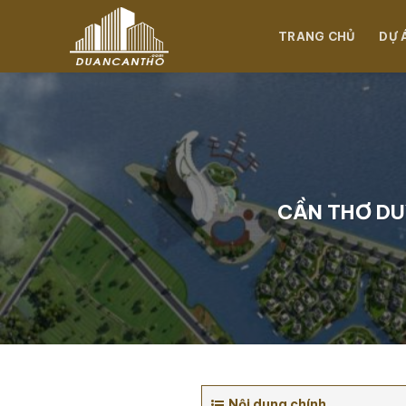
Chuyển
đến
TRANG CHỦ
DỰ 
nội
dung
CẦN THƠ DU
Nội dung chính