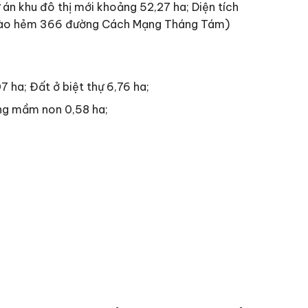
 án khu đô thị mới khoảng 52,27 ha; Diện tích
i vào hẻm 366 đường Cách Mạng Tháng Tám)
7 ha; Đất ở biệt thự 6,76 ha;
ờng mầm non 0,58 ha;