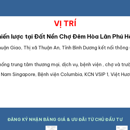
VỊ TRÍ
hiến lược tại
Đất Nền Chợ Đêm Hòa Lân Phú H
uận Giao, Thị xã Thuận An, Tỉnh Bình Dương kết nối thông
thống trung tâm thương mại, dịch vụ, bệnh viện , chợ và tr
Nam Singapore, Bệnh viện Columbia, KCN VSIP 1, Việt Hư
ĐĂNG KÝ NHẬN BẢNG GIÁ & ƯU ĐÃI TỪ CHỦ ĐẦU TƯ