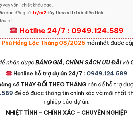
ợ
vay vốn , chiết khấu cao
.
Lộc
dao động từ:
tr/m2
tùy theo vị trí và diện tích.
ầu tư.
Hotline 24/7 : 0949.124.589
n Phú Hồng Lộc Tháng 08/2026
mới nhất được cậ
để nhận được
BẢNG GIÁ, CHÍNH SÁCH ƯU ĐÃI
và
G
Hotline hỗ trợ dự án 24/7 :
0949.124.589
n hàng sẽ THAY ĐỔI THEO THÁNG
nên để hỗ trợ đượ
.589
để có được thông tin chính xác và mới nhất t
nghiệp của dự án.
NHIỆT TÌNH – CHÍNH XÁC – CHUYÊN NGHIỆP