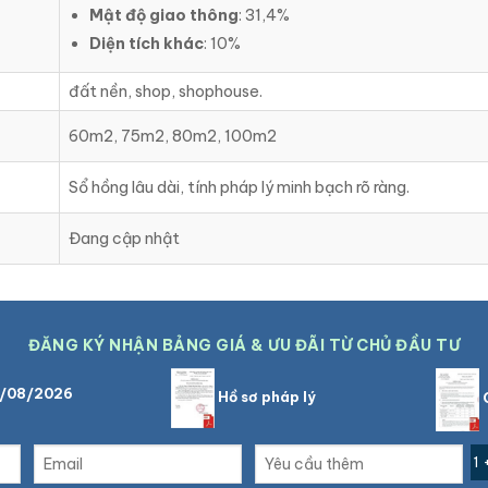
Mật độ giao thông
: 31,4%
Diện tích khác
: 10%
đất nền, shop, shophouse.
60m2, 75m2, 80m2, 100m2
Sổ hồng lâu dài, tính pháp lý minh bạch rõ ràng.
Đang cập nhật
ĐĂNG KÝ NHẬN BẢNG GIÁ & ƯU ĐÃI TỪ CHỦ ĐẦU TƯ
6/08/2026
Hồ sơ pháp lý
C
1 