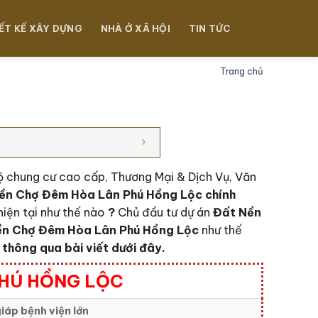
ẾT KẾ XÂY DỰNG
NHÀ Ở XÃ HỘI
TIN TỨC
Trang chủ
hộ chung cư cao cấp, Thương Mại & Dịch Vụ, Văn
ền Chợ Đêm Hòa Lân Phú Hồng Lộc c
hính
hiện tại như thế nào
?
Chủ đầu tư dự án
Đất Nền
ền Chợ Đêm Hòa Lân Phú Hồng Lộc
như thế
 thông qua bài viết dưới đây.
PHÚ HỒNG LỘC
iáp bệnh viện lớn