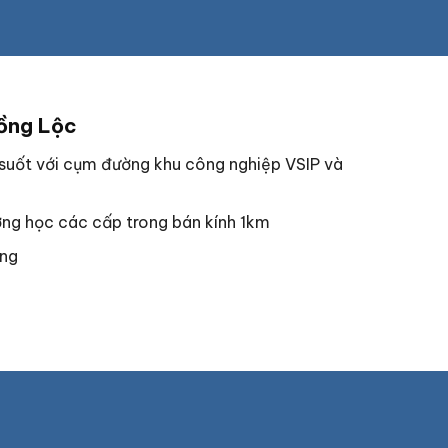
ồng Lộc
 suốt với cụm đường khu công nghiệp VSIP và
ường học các cấp trong bán kính 1km
ơng