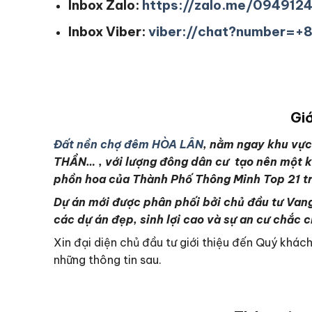
Inbox Zalo:
https://zalo.me/094912
Inbox Viber:
viber://chat?number=
Giớ
Đất nền chợ đêm HÒA LÂN
, nằm ngay khu vự
THẦN… , với lượng đông dân cư tạo nên một 
phồn hoa của Thành Phố Thông Minh Top 21 trê
Dự án mới được phân phối bởi chủ đầu tư Vang
các dự án đẹp, sinh lợi cao và sự an cư chắc c
Xin đại diện chủ đầu tư giới thiệu đến Quý khá
những thông tin sau.