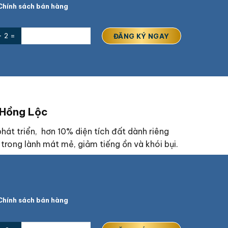
hính sách bán hàng
+ 2 =
 Hồng Lộc
át triển, hơn 10% diện tích đất dành riêng
trong lành mát mẻ, giảm tiếng ồn và khói bụi.
hính sách bán hàng