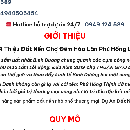
4589
+84944505454
Hotline hỗ trợ dự án 24/7 :
0949.124.589
GIỚI THIỆU
i Thiệu
Đất Nền Chợ Đêm Hòa Lân Phú Hồng 
c sầm uất nhất Bình Dương chung quanh các cụm công 
khu mua sắm sôi động. Đầu năm 2019 chợ THUẬN GIAO s
n thế giới và thúc đẩy kinh tế Bình Dương lên một cun
 Danh không còn gì lạ với cái tên: Phú Hồng Thịnh đã m
hắn bởi giá trị thương mại cũng như Vị trí đắc địa kết nố
ch hàng sản phẩm đất nền nhà phố thương mại:
Dự Án Đất 
QUY MÔ