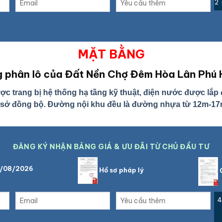
2 
MẶT BẰNG
 phân lô của Đất Nền Chợ Đêm Hòa Lân Phú
trang bị hệ thống hạ tầng kỹ thuật, điện nước được lắp đ
 sở đồng bộ. Đường nội khu đều là đường nhựa từ 12m-17m 
ĐĂNG KÝ NHẬN BẢNG GIÁ & ƯU ĐÃI TỪ CHỦ ĐẦU TƯ
6/08/2026
Hồ sơ pháp lý
C
4