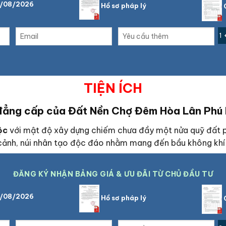
6/08/2026
Hồ sơ pháp lý
C
1 
TIỆN ÍCH
 đẳng cấp của Đất Nền Chợ Đêm Hòa Lân Phú
Lộc
với mật độ xây dựng chiếm chưa đầy một nửa quỹ đất ph
 cảnh, núi nhân tạo độc đáo nhằm mang đến bầu không khí 
ĐĂNG KÝ NHẬN BẢNG GIÁ & ƯU ĐÃI TỪ CHỦ ĐẦU TƯ
6/08/2026
Hồ sơ pháp lý
C