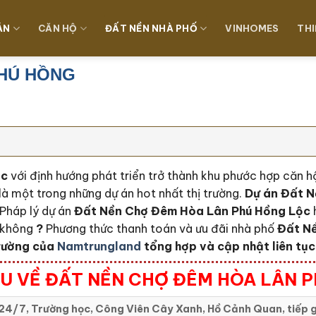
ÁN
CĂN HỘ
ĐẤT NỀN NHÀ PHỐ
VINHOMES
THI
PHÚ HỒNG
ộc
với định hướng phát triển trở thành khu phước hợp căn 
là một trong những dự án hot nhất thị trường.
Dự án Đất N
Pháp lý dự án
Đất Nền Chợ Đêm Hòa Lân Phú Hồng Lộc
y không
?
Phương thức thanh toán và ưu đãi nhà phố
Đất N
trường của
Namtrungland
tổng hợp và cập nhật liên tục
ỂU VỀ ĐẤT NỀN CHỢ ĐÊM HÒA LÂN 
24/7, Trường học, Công Viên Cây Xanh, Hồ Cảnh Quan, tiếp g