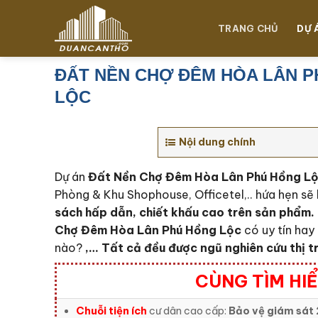
Chuyển
đến
TRANG CHỦ
DỰ 
nội
dung
ĐẤT NỀN CHỢ ĐÊM HÒA LÂN 
LỘC
Nội dung chính
Dự án
Đất Nền Chợ Đêm Hòa Lân Phú Hồng L
Phòng & Khu Shophouse, Officetel,.. hứa hẹn sẽ 
sách hấp dẫn, chiết khấu cao trên sản phẩm.
Chợ Đêm Hòa Lân Phú Hồng Lộc
có uy tín ha
nào?
,… Tất cả đều được ngũ nghiên cứu thị 
CÙNG TÌM HI
Chuỗi tiện ích
cư dân cao cấp:
Bảo vệ giám sát 